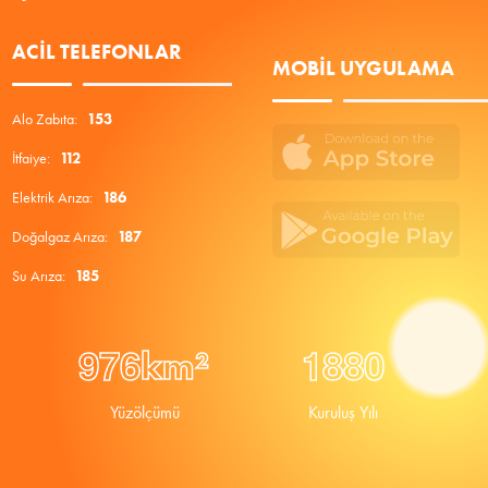
ACIL TELEFONLAR
MOBIL UYGULAMA
Alo Zabıta:
153
İtfaiye:
112
Elektrik Arıza:
186
Doğalgaz Arıza:
187
Su Arıza:
185
9
7
6
1
8
8
0
km²
Yüzölçümü
Kuruluş Yılı