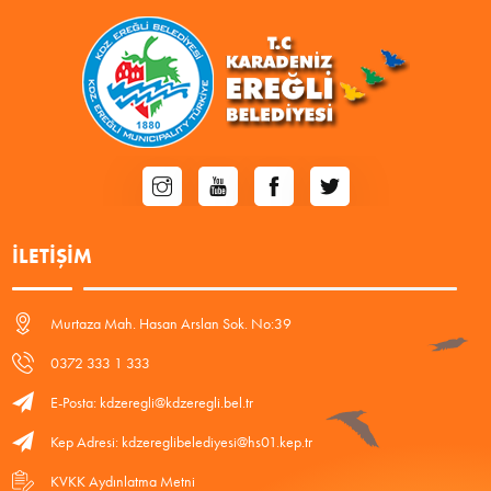
İLETIŞIM
Murtaza Mah. Hasan Arslan Sok. No:39
0372 333 1 333
E-Posta: kdzeregli@kdzeregli.bel.tr
Kep Adresi: kdzereglibelediyesi@hs01.kep.tr
KVKK Aydınlatma Metni