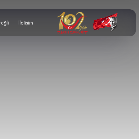
reğli
İletişim