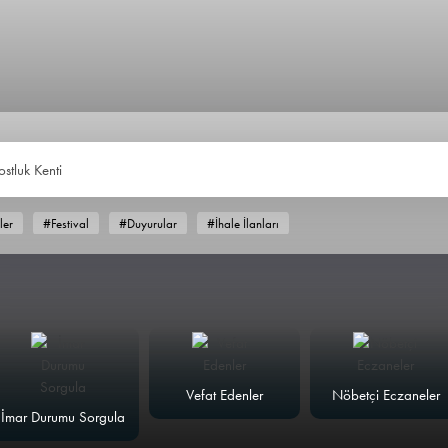
ostluk Kenti
ler
#Festival
#Duyurular
#İhale İlanları
Vefat Edenler
Nöbetçi Eczaneler
İmar Durumu Sorgula