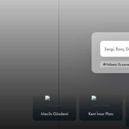
Sevgi, Barış, D
#Nöbetçi Eczane
alk Masası
Meclis Gündemi
Kent İmar Planı