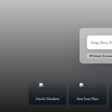
Sevgi, Barış, D
#Nöbetçi Eczane
alk Masası
Meclis Gündemi
Kent İmar Planı