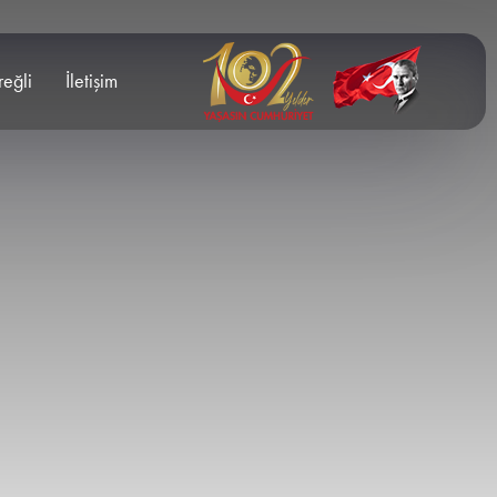
reğli
İletişim