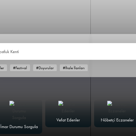
ostluk Kenti
ler
#Festival
#Duyurular
#İhale İlanları
Vefat Edenler
Nöbetçi Eczaneler
İmar Durumu Sorgula