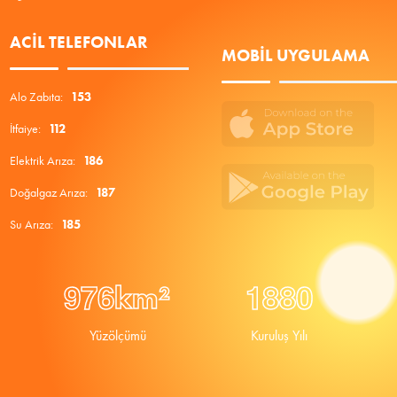
ACIL TELEFONLAR
MOBIL UYGULAMA
Alo Zabıta:
153
İtfaiye:
112
Elektrik Arıza:
186
Doğalgaz Arıza:
187
Su Arıza:
185
9
7
6
1
8
8
0
km²
Yüzölçümü
Kuruluş Yılı