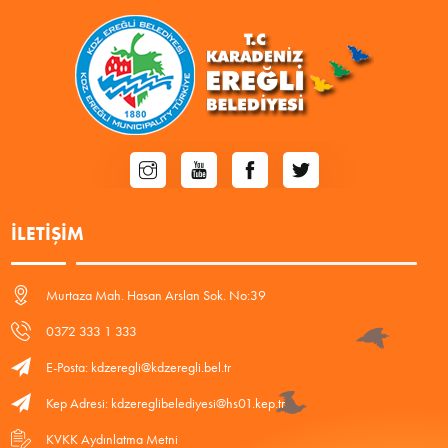
İLETIŞIM
Murtaza Mah. Hasan Arslan Sok. No:39
0372 333 1 333
E-Posta: kdzeregli@kdzeregli.bel.tr
Kep Adresi: kdzereglibelediyesi@hs01.kep.tr
KVKK Aydınlatma Metni