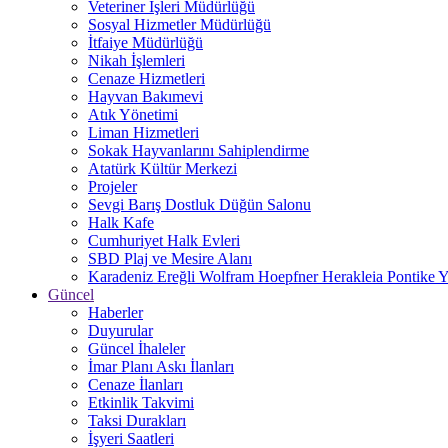
Veteriner İşleri Müdürlüğü
Sosyal Hizmetler Müdürlüğü
İtfaiye Müdürlüğü
Nikah İşlemleri
Cenaze Hizmetleri
Hayvan Bakımevi
Atık Yönetimi
Liman Hizmetleri
Sokak Hayvanlarını Sahiplendirme
Atatürk Kültür Merkezi
Projeler
Sevgi Barış Dostluk Düğün Salonu
Halk Kafe
Cumhuriyet Halk Evleri
SBD Plaj ve Mesire Alanı
Karadeniz Ereğli Wolfram Hoepfner Herakleia Pontike Y
Güncel
Haberler
Duyurular
Güncel İhaleler
İmar Planı Askı İlanları
Cenaze İlanları
Etkinlik Takvimi
Taksi Durakları
İşyeri Saatleri