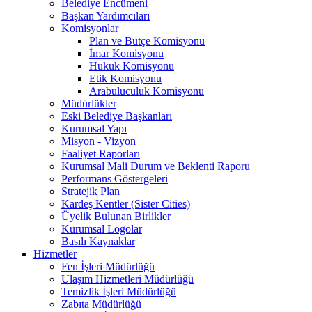
Belediye Encümeni
Başkan Yardımcıları
Komisyonlar
Plan ve Bütçe Komisyonu
İmar Komisyonu
Hukuk Komisyonu
Etik Komisyonu
Arabuluculuk Komisyonu
Müdürlükler
Eski Belediye Başkanları
Kurumsal Yapı
Misyon - Vizyon
Faaliyet Raporları
Kurumsal Mali Durum ve Beklenti Raporu
Performans Göstergeleri
Stratejik Plan
Kardeş Kentler (Sister Cities)
Üyelik Bulunan Birlikler
Kurumsal Logolar
Basılı Kaynaklar
Hizmetler
Fen İşleri Müdürlüğü
Ulaşım Hizmetleri Müdürlüğü
Temizlik İşleri Müdürlüğü
Zabıta Müdürlüğü