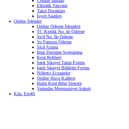
Cenaze İlanları
Etkinlik Takvimi
Taksi Durakları
İşyeri Saatleri
Online İşlemler
Online Ödeme İşlemleri
TC Kimlik No. ile Ödeme
Sicil No. İle Ödeme
Su Faturası Ödeme
Sicil Arama
İmar Durumu Sorgulama
Kent Rehberi
İstek Şikayet Takip Formu
İstek Şikayet Bildirim Formu
Nöbetçi Eczaneler
Online Hava Kalitesi
Bulut Kent Bilgi Sistemi
Vatandaş Memnuniyet Anketi
Kdz. Ereğli