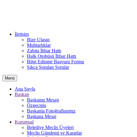
İletişim
Bize Ulaşın
Muhtarlıklar
Zabıta İhbar Hattı
Halk Otobüsü İhbar Hattı
Bilgi Edinme Başvuru Formu
Sıkça Sorulan Sorular
Menü
Ana Sayfa
Başkan
Başkanın Mesajı
Özgeçmiş
Başkanla Fotoğraflarımız
Başkana Mesaj
Kurumsal
Belediye Meclis Üyeleri
Meclis Gündemi ve Kararlar