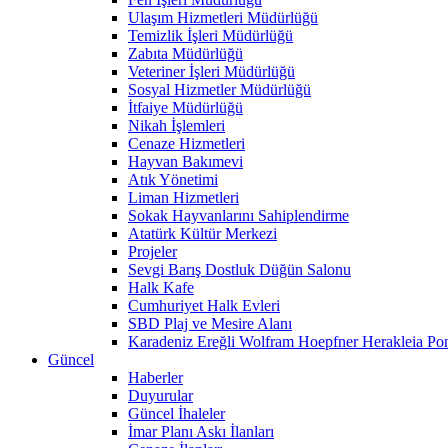
Ulaşım Hizmetleri Müdürlüğü
Temizlik İşleri Müdürlüğü
Zabıta Müdürlüğü
Veteriner İşleri Müdürlüğü
Sosyal Hizmetler Müdürlüğü
İtfaiye Müdürlüğü
Nikah İşlemleri
Cenaze Hizmetleri
Hayvan Bakımevi
Atık Yönetimi
Liman Hizmetleri
Sokak Hayvanlarını Sahiplendirme
Atatürk Kültür Merkezi
Projeler
Sevgi Barış Dostluk Düğün Salonu
Halk Kafe
Cumhuriyet Halk Evleri
SBD Plaj ve Mesire Alanı
Karadeniz Ereğli Wolfram Hoepfner Herakleia Pon
Güncel
Haberler
Duyurular
Güncel İhaleler
İmar Planı Askı İlanları