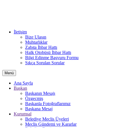
İletişim
Bize Ulaşın
Muhtarlıklar
Zabıta İhbar Hattı
Halk Otobüsü İhbar Hattı
Bilgi Edinme Başvuru Formu
Sıkça Sorulan Sorular
Menü
Ana Sayfa
Başkan
Başkanın Mesajı
Özgeçmiş
Başkanla Fotoğraflarımız
Başkana Mesaj
Kurumsal
Belediye Meclis Üyeleri
Meclis Gündemi ve Kararlar