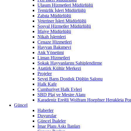
Ulaşım Hizmetleri Müdürlüğü
Temizlik İşleri Müdürlüğü
Zabıta Müdürlüğü
Veteriner İşleri Müdürlüğü
Sosyal Hizmetler Müdürlüğü
İtfaiye Müdürlüğü
Nikah İşlemleri
Cenaze Hizmetleri
Hayvan Bakımevi
Atık Yönetimi
Liman Hizmetleri
Sokak Hayvanlarını Sahiplendirme
Atatürk Kültür Merkezi
Projeler
Sevgi Barış Dostluk Düğün Salonu
Halk Kafe
Cumhuriyet Halk Evleri
SBD Plaj ve Mesire Alanı
Karadeniz Ereğli Wolfram Hoepfner Herakleia Pon
Güncel
Haberler
Duyurular
Güncel İhaleler
İmar Planı Askı İlanları