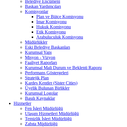
Belediye Encümeni
Başkan Yardımcıları
Komisyonlar
Plan ve Bütçe Komisyonu
İmar Komisyonu
Hukuk Komisyonu
Etik Komisyonu
Arabuluculuk Komisyonu
Müdürlükler
Eski Belediye Başkanları
Kurumsal Yapı
Misyon - Vizyon
Faaliyet Raporları
Kurumsal Mali Durum ve Beklenti Raporu
Performans Göstergeleri
Stratejik Plan
Kardeş Kentler (Sister Cities)
Üyelik Bulunan Birlikler
Kurumsal Logolar
Basılı Kaynaklar
Hizmetler
Fen İşleri Müdürlüğü
Ulaşım Hizmetleri Müdürlüğü
Temizlik İşleri Müdürlüğü
Zabıta Müdürlüğü