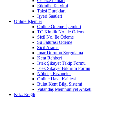
Cenaze İlanları
Etkinlik Takvimi
Taksi Durakları
İşyeri Saatleri
Online İşlemler
Online Ödeme İşlemleri
TC Kimlik No. ile Ödeme
Sicil No. İle Ödeme
Su Faturası Ödeme
Sicil Arama
İmar Durumu Sorgulama
Kent Rehberi
İstek Şikayet Takip Formu
İstek Şikayet Bildirim Formu
Nöbetçi Eczaneler
Online Hava Kalitesi
Bulut Kent Bilgi Sistemi
Vatandaş Memnuniyet Anketi
Kdz. Ereğli