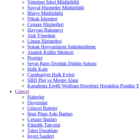
Veteriner İşleri Müdürlüğü
Sosyal Hizmetler Müdürlüğü
İtfaiye Müdürlüğü
Nikah İşlemleri
Cenaze Hizmetleri
Hayvan Bakımevi
Atık Yönetimi
Liman Hizmetleri
Sokak Hayvanlarını Sahiplendirme
Atatürk Kültür Merkezi
Projeler
Sevgi Barış Dostluk Düğün Salonu
Halk Kafe
Cumhuriyet Halk Evleri
SBD Plaj ve Mesire Alanı
Karadeniz Ereğli Wolfram Hoepfner Herakleia Pontike Y
Güncel
Haberler
Duyurular
Güncel İhaleler
İmar Planı Askı İlanları
Cenaze İlanları
Etkinlik Takvimi
Taksi Durakları
İşyeri Saatleri