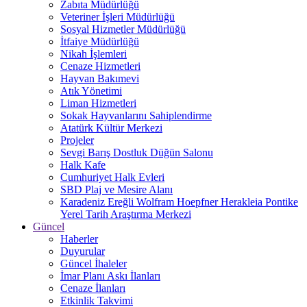
Zabıta Müdürlüğü
Veteriner İşleri Müdürlüğü
Sosyal Hizmetler Müdürlüğü
İtfaiye Müdürlüğü
Nikah İşlemleri
Cenaze Hizmetleri
Hayvan Bakımevi
Atık Yönetimi
Liman Hizmetleri
Sokak Hayvanlarını Sahiplendirme
Atatürk Kültür Merkezi
Projeler
Sevgi Barış Dostluk Düğün Salonu
Halk Kafe
Cumhuriyet Halk Evleri
SBD Plaj ve Mesire Alanı
Karadeniz Ereğli Wolfram Hoepfner Herakleia Pontike
Yerel Tarih Araştırma Merkezi
Güncel
Haberler
Duyurular
Güncel İhaleler
İmar Planı Askı İlanları
Cenaze İlanları
Etkinlik Takvimi