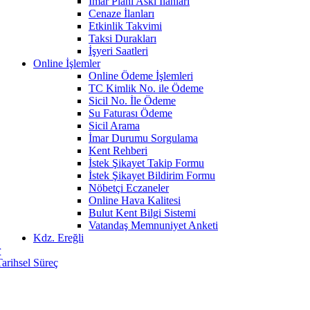
İmar Planı Askı İlanları
Cenaze İlanları
Etkinlik Takvimi
Taksi Durakları
İşyeri Saatleri
Online İşlemler
Online Ödeme İşlemleri
TC Kimlik No. ile Ödeme
Sicil No. İle Ödeme
Su Faturası Ödeme
Sicil Arama
İmar Durumu Sorgulama
Kent Rehberi
İstek Şikayet Takip Formu
İstek Şikayet Bildirim Formu
Nöbetçi Eczaneler
Online Hava Kalitesi
Bulut Kent Bilgi Sistemi
Vatandaş Memnuniyet Anketi
Kdz. Ereğli
r
Tarihsel Süreç