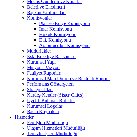
Meclis Gündemi ve Kararlar
Belediye Encümeni
Başkan Yardımcıları
Komisyonlar
Plan ve Bütçe Komisyonu
İmar Komisyonu
Hukuk Komisyonu
Etik Komisyonu
Arabuluculuk Komisyonu
Müdürlükler
Eski Belediye Başkanları
Kurumsal Yapı
Misyon - Vizyon
Faaliyet Raporları
Kurumsal Mali Durum ve Beklenti Raporu
Performans Göstergeleri
Stratejik Plan
Kardeş Kentler (Sister Cities)
Üyelik Bulunan Birlikler
Kurumsal Logolar
Basılı Kaynaklar
Hizmetler
Fen İşleri Müdürlüğü
Ulaşım Hizmetleri Müdürlüğü
Temizlik İşleri Müdürlüğü