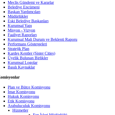
Meclis Gündemi ve Kararlar
Belediye Encümeni
Başkan Yardımcıları
Müdürlükler
Eski Belediye Başkanları
Kurumsal Yapı
Misyon - Vizyon
Faaliyet Raporları
Kurumsal Mali Durum ve Beklenti Raporu
Performans Göstergeleri
Stratejik Plan
Kardeş Kentler (Sister Cities)
Üyelik Bulunan Birlikler
Kurumsal Logolar
Basılı Kaynaklar
omisyonlar
Plan ve Bütçe Komisyonu
İmar Komisyonu
Hukuk Komisyonu
Etik Komisyonu
Arabuluculuk Komisyonu
Hizmetler
Fen İşleri Müdürlüğü