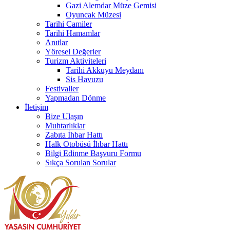
Gazi Alemdar Müze Gemisi
Oyuncak Müzesi
Tarihi Camiler
Tarihi Hamamlar
Anıtlar
Yöresel Değerler
Turizm Aktiviteleri
Tarihi Akkuyu Meydanı
Sis Havuzu
Festivaller
Yapmadan Dönme
İletişim
Bize Ulaşın
Muhtarlıklar
Zabıta İhbar Hattı
Halk Otobüsü İhbar Hattı
Bilgi Edinme Başvuru Formu
Sıkça Sorulan Sorular