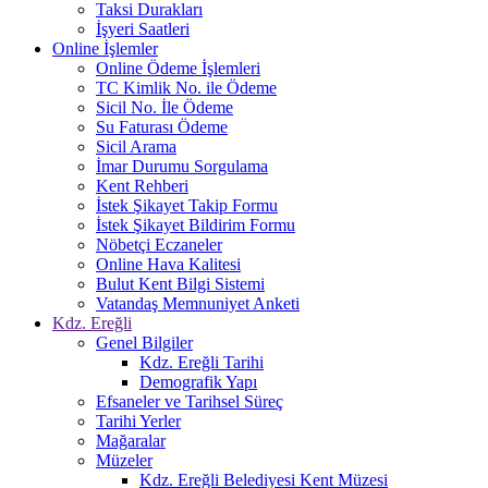
Taksi Durakları
İşyeri Saatleri
Online İşlemler
Online Ödeme İşlemleri
TC Kimlik No. ile Ödeme
Sicil No. İle Ödeme
Su Faturası Ödeme
Sicil Arama
İmar Durumu Sorgulama
Kent Rehberi
İstek Şikayet Takip Formu
İstek Şikayet Bildirim Formu
Nöbetçi Eczaneler
Online Hava Kalitesi
Bulut Kent Bilgi Sistemi
Vatandaş Memnuniyet Anketi
Kdz. Ereğli
Genel Bilgiler
Kdz. Ereğli Tarihi
Demografik Yapı
Efsaneler ve Tarihsel Süreç
Tarihi Yerler
Mağaralar
Müzeler
Kdz. Ereğli Belediyesi Kent Müzesi