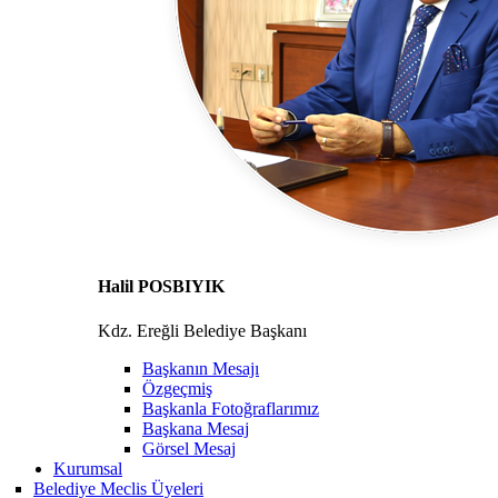
Halil POSBIYIK
Kdz. Ereğli Belediye Başkanı
Başkanın Mesajı
Özgeçmiş
Başkanla Fotoğraflarımız
Başkana Mesaj
Görsel Mesaj
Kurumsal
Belediye Meclis Üyeleri