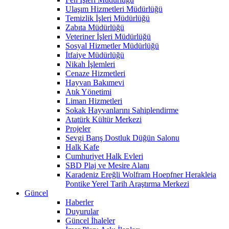
Ulaşım Hizmetleri Müdürlüğü
Temizlik İşleri Müdürlüğü
Zabıta Müdürlüğü
Veteriner İşleri Müdürlüğü
Sosyal Hizmetler Müdürlüğü
İtfaiye Müdürlüğü
Nikah İşlemleri
Cenaze Hizmetleri
Hayvan Bakımevi
Atık Yönetimi
Liman Hizmetleri
Sokak Hayvanlarını Sahiplendirme
Atatürk Kültür Merkezi
Projeler
Sevgi Barış Dostluk Düğün Salonu
Halk Kafe
Cumhuriyet Halk Evleri
SBD Plaj ve Mesire Alanı
Karadeniz Ereğli Wolfram Hoepfner Herakleia
Pontike Yerel Tarih Araştırma Merkezi
Güncel
Haberler
Duyurular
Güncel İhaleler