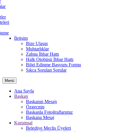
r
lar
rler
teleri
önme
İletişim
Bize Ulaşın
Muhtarlıklar
Zabıta İhbar Hattı
Halk Otobüsü İhbar Hattı
Bilgi Edinme Başvuru Formu
Sıkça Sorulan Sorular
Menü
Ana Sayfa
Başkan
Başkanın Mesajı
Özgeçmiş
Başkanla Fotoğraflarımız
Başkana Mesaj
Kurumsal
Belediye Meclis Üyeleri