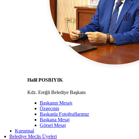
Halil POSBIYIK
Kdz. Ereğli Belediye Başkanı
Başkanın Mesajı
Özgeçmiş
Başkanla Fotoğraflarımız
Başkana Mesaj
Görsel Mesaj
Kurumsal
Belediye Meclis Üyeleri