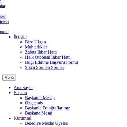
r
lar
rler
teleri
önme
İletişim
Bize Ulaşın
Muhtarlıklar
Zabıta İhbar Hattı
Halk Otobüsü İhbar Hattı
Bilgi Edinme Başvuru Formu
Sıkça Sorulan Sorular
Menü
Ana Sayfa
Başkan
Başkanın Mesajı
Özgeçmiş
Başkanla Fotoğraflarımız
Başkana Mesaj
Kurumsal
Belediye Meclis Üyeleri