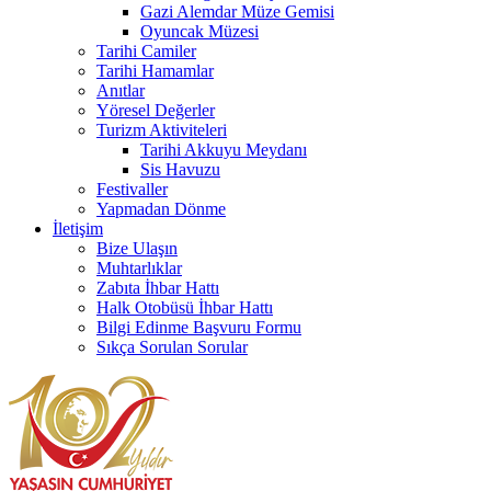
Gazi Alemdar Müze Gemisi
Oyuncak Müzesi
Tarihi Camiler
Tarihi Hamamlar
Anıtlar
Yöresel Değerler
Turizm Aktiviteleri
Tarihi Akkuyu Meydanı
Sis Havuzu
Festivaller
Yapmadan Dönme
İletişim
Bize Ulaşın
Muhtarlıklar
Zabıta İhbar Hattı
Halk Otobüsü İhbar Hattı
Bilgi Edinme Başvuru Formu
Sıkça Sorulan Sorular