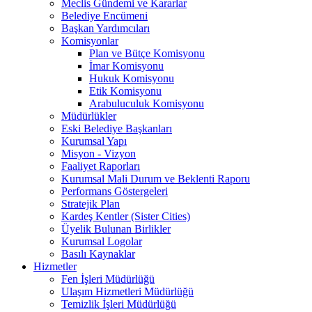
Meclis Gündemi ve Kararlar
Belediye Encümeni
Başkan Yardımcıları
Komisyonlar
Plan ve Bütçe Komisyonu
İmar Komisyonu
Hukuk Komisyonu
Etik Komisyonu
Arabuluculuk Komisyonu
Müdürlükler
Eski Belediye Başkanları
Kurumsal Yapı
Misyon - Vizyon
Faaliyet Raporları
Kurumsal Mali Durum ve Beklenti Raporu
Performans Göstergeleri
Stratejik Plan
Kardeş Kentler (Sister Cities)
Üyelik Bulunan Birlikler
Kurumsal Logolar
Basılı Kaynaklar
Hizmetler
Fen İşleri Müdürlüğü
Ulaşım Hizmetleri Müdürlüğü
Temizlik İşleri Müdürlüğü