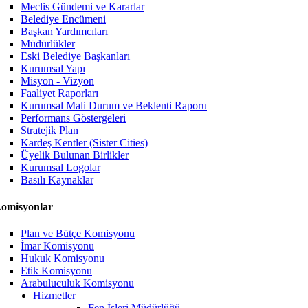
Meclis Gündemi ve Kararlar
Belediye Encümeni
Başkan Yardımcıları
Müdürlükler
Eski Belediye Başkanları
Kurumsal Yapı
Misyon - Vizyon
Faaliyet Raporları
Kurumsal Mali Durum ve Beklenti Raporu
Performans Göstergeleri
Stratejik Plan
Kardeş Kentler (Sister Cities)
Üyelik Bulunan Birlikler
Kurumsal Logolar
Basılı Kaynaklar
omisyonlar
Plan ve Bütçe Komisyonu
İmar Komisyonu
Hukuk Komisyonu
Etik Komisyonu
Arabuluculuk Komisyonu
Hizmetler
Fen İşleri Müdürlüğü