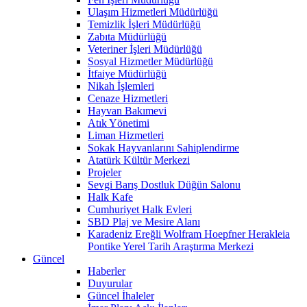
Ulaşım Hizmetleri Müdürlüğü
Temizlik İşleri Müdürlüğü
Zabıta Müdürlüğü
Veteriner İşleri Müdürlüğü
Sosyal Hizmetler Müdürlüğü
İtfaiye Müdürlüğü
Nikah İşlemleri
Cenaze Hizmetleri
Hayvan Bakımevi
Atık Yönetimi
Liman Hizmetleri
Sokak Hayvanlarını Sahiplendirme
Atatürk Kültür Merkezi
Projeler
Sevgi Barış Dostluk Düğün Salonu
Halk Kafe
Cumhuriyet Halk Evleri
SBD Plaj ve Mesire Alanı
Karadeniz Ereğli Wolfram Hoepfner Herakleia
Pontike Yerel Tarih Araştırma Merkezi
Güncel
Haberler
Duyurular
Güncel İhaleler