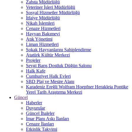
Zabıta Müdürlüğü
Veteriner İşleri Müdürlüğü
Sosyal Hizmetler Müdürlüğü
İtfaiye Müdürlüğü
Nikah İşlemleri
Cenaze Hizmetleri
Hayvan Bakımevi
Atık Yönetimi
Liman Hizmetleri
Sokak Hayvanlarını Sahiplendirme
Atatürk Kültür Merkezi
Projeler
Sevgi Barış Dostluk Düğün Salonu
Halk Kafe
Cumhuriyet Halk Evleri
SBD Plaj ve Mesire Alanı
Karadeniz Ereğli Wolfram Hoepfner Herakleia Pontike
Yerel Tarih Araştırma Merkezi
Güncel
Haberler
Duyurular
Güncel İhaleler
İmar Planı Askı İlanları
Cenaze İlanları
Etkinlik Takvimi