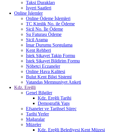
Taksi Durakları
İşyeri Saatleri
Online İşlemler
Online Ödeme İşlemleri
TC Kimlik No. ile Ödeme
Sicil No. İle Ödeme
Su Faturası Ödeme
Sicil Arama
İmar Durumu Sorgulama
Kent Rehberi
İstek Şikayet Takip Formu
İstek Şikayet Bildirim Formu
Nöbetçi Eczaneler
Online Hava Kalitesi
Bulut Kent Bilgi Sistemi
Vatandaş Memnuniyet Anketi
Kdz. Ereğli
Genel Bilgiler
Kdz. Ereğli Tarihi
Demografik Yapı
Efsaneler ve Tarihsel Süreç
Tarihi Yerler
Mağaralar
Müzeler
Kdz. Ereğli Belediyesi Kent Müzesi