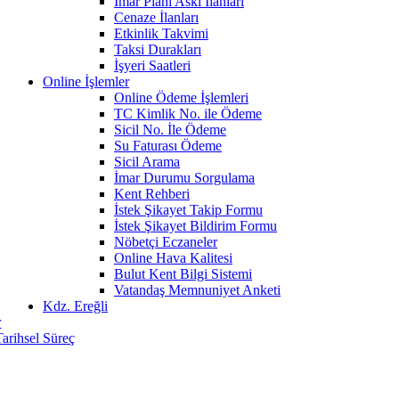
İmar Planı Askı İlanları
Cenaze İlanları
Etkinlik Takvimi
Taksi Durakları
İşyeri Saatleri
Online İşlemler
Online Ödeme İşlemleri
TC Kimlik No. ile Ödeme
Sicil No. İle Ödeme
Su Faturası Ödeme
Sicil Arama
İmar Durumu Sorgulama
Kent Rehberi
İstek Şikayet Takip Formu
İstek Şikayet Bildirim Formu
Nöbetçi Eczaneler
Online Hava Kalitesi
Bulut Kent Bilgi Sistemi
Vatandaş Memnuniyet Anketi
Kdz. Ereğli
r
Tarihsel Süreç