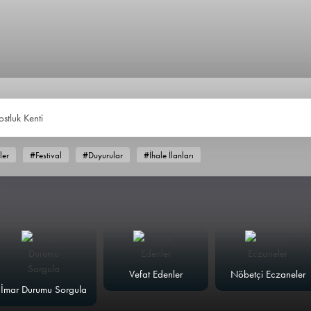
ostluk Kenti
ler
#Festival
#Duyurular
#İhale İlanları
Vefat Edenler
Nöbetçi Eczaneler
İmar Durumu Sorgula