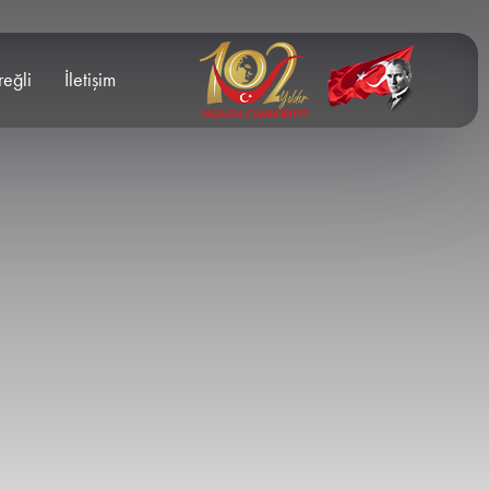
reğli
İletişim