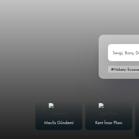
Sevgi, Barış, D
#Nöbetçi Eczane
alk Masası
Meclis Gündemi
Kent İmar Planı