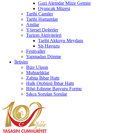
Gazi Alemdar Müze Gemisi
Oyuncak Müzesi
Tarihi Camiler
Tarihi Hamamlar
Anıtlar
Yöresel Değerler
Turizm Aktiviteleri
Tarihi Akkuyu Meydanı
Sis Havuzu
Festivaller
Yapmadan Dönme
İletişim
Bize Ulaşın
Muhtarlıklar
Zabıta İhbar Hattı
Halk Otobüsü İhbar Hattı
Bilgi Edinme Başvuru Formu
Sıkça Sorulan Sorular