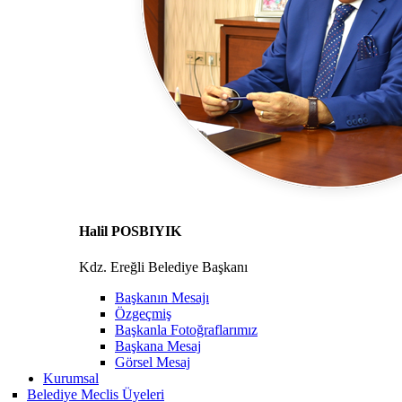
Halil POSBIYIK
Kdz. Ereğli Belediye Başkanı
Başkanın Mesajı
Özgeçmiş
Başkanla Fotoğraflarımız
Başkana Mesaj
Görsel Mesaj
Kurumsal
Belediye Meclis Üyeleri