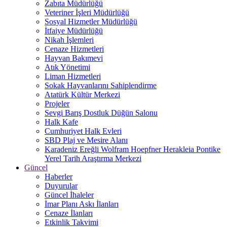
Zabıta Müdürlüğü
Veteriner İşleri Müdürlüğü
Sosyal Hizmetler Müdürlüğü
İtfaiye Müdürlüğü
Nikah İşlemleri
Cenaze Hizmetleri
Hayvan Bakımevi
Atık Yönetimi
Liman Hizmetleri
Sokak Hayvanlarını Sahiplendirme
Atatürk Kültür Merkezi
Projeler
Sevgi Barış Dostluk Düğün Salonu
Halk Kafe
Cumhuriyet Halk Evleri
SBD Plaj ve Mesire Alanı
Karadeniz Ereğli Wolfram Hoepfner Herakleia Pontike
Yerel Tarih Araştırma Merkezi
Güncel
Haberler
Duyurular
Güncel İhaleler
İmar Planı Askı İlanları
Cenaze İlanları
Etkinlik Takvimi