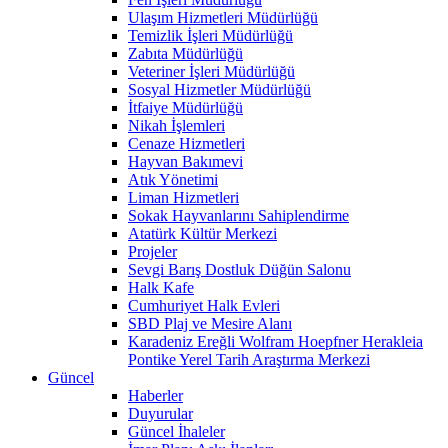
Ulaşım Hizmetleri Müdürlüğü
Temizlik İşleri Müdürlüğü
Zabıta Müdürlüğü
Veteriner İşleri Müdürlüğü
Sosyal Hizmetler Müdürlüğü
İtfaiye Müdürlüğü
Nikah İşlemleri
Cenaze Hizmetleri
Hayvan Bakımevi
Atık Yönetimi
Liman Hizmetleri
Sokak Hayvanlarını Sahiplendirme
Atatürk Kültür Merkezi
Projeler
Sevgi Barış Dostluk Düğün Salonu
Halk Kafe
Cumhuriyet Halk Evleri
SBD Plaj ve Mesire Alanı
Karadeniz Ereğli Wolfram Hoepfner Herakleia
Pontike Yerel Tarih Araştırma Merkezi
Güncel
Haberler
Duyurular
Güncel İhaleler