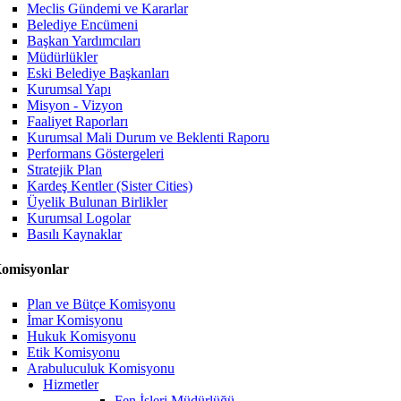
Meclis Gündemi ve Kararlar
Belediye Encümeni
Başkan Yardımcıları
Müdürlükler
Eski Belediye Başkanları
Kurumsal Yapı
Misyon - Vizyon
Faaliyet Raporları
Kurumsal Mali Durum ve Beklenti Raporu
Performans Göstergeleri
Stratejik Plan
Kardeş Kentler (Sister Cities)
Üyelik Bulunan Birlikler
Kurumsal Logolar
Basılı Kaynaklar
omisyonlar
Plan ve Bütçe Komisyonu
İmar Komisyonu
Hukuk Komisyonu
Etik Komisyonu
Arabuluculuk Komisyonu
Hizmetler
Fen İşleri Müdürlüğü