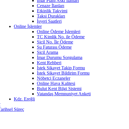
İmar Planı Askı İlanları
Cenaze İlanları
Etkinlik Takvimi
Taksi Durakları
İşyeri Saatleri
Online İşlemler
Online Ödeme İşlemleri
TC Kimlik No. ile Ödeme
Sicil No. İle Ödeme
Su Faturası Ödeme
Sicil Arama
İmar Durumu Sorgulama
Kent Rehberi
İstek Şikayet Takip Formu
İstek Şikayet Bildirim Formu
Nöbetçi Eczaneler
Online Hava Kalitesi
Bulut Kent Bilgi Sistemi
Vatandaş Memnuniyet Anketi
Kdz. Ereğli
r
Tarihsel Süreç