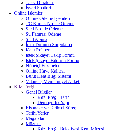
Taksi Durakları
İşyeri Saatleri
Online İşlemler
Online Ödeme İşlemleri
TC Kimlik No. ile Ödeme
Sicil No. İle Ödeme
Su Faturası Ödeme
Sicil Arama
İmar Durumu Sorgulama
Kent Rehberi
İstek Şikayet Takip Formu
İstek Şikayet Bildirim Formu
Nöbetçi Eczaneler
Online Hava Kalitesi
Bulut Kent Bilgi Sistemi
Vatandaş Memnuniyet Anketi
Kdz. Ereğli
Genel Bilgiler
Kdz. Ereğli Tarihi
Demografik Yapı
Efsaneler ve Tarihsel Süreç
Tarihi Yerler
Mağaralar
Müzeler
Kdz. Ereğli Belediyesi Kent Müzesi