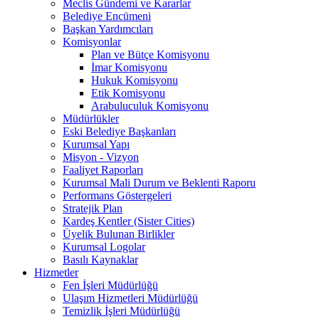
Meclis Gündemi ve Kararlar
Belediye Encümeni
Başkan Yardımcıları
Komisyonlar
Plan ve Bütçe Komisyonu
İmar Komisyonu
Hukuk Komisyonu
Etik Komisyonu
Arabuluculuk Komisyonu
Müdürlükler
Eski Belediye Başkanları
Kurumsal Yapı
Misyon - Vizyon
Faaliyet Raporları
Kurumsal Mali Durum ve Beklenti Raporu
Performans Göstergeleri
Stratejik Plan
Kardeş Kentler (Sister Cities)
Üyelik Bulunan Birlikler
Kurumsal Logolar
Basılı Kaynaklar
Hizmetler
Fen İşleri Müdürlüğü
Ulaşım Hizmetleri Müdürlüğü
Temizlik İşleri Müdürlüğü