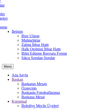
r
lar
rler
teleri
önme
İletişim
Bize Ulaşın
Muhtarlıklar
Zabıta İhbar Hattı
Halk Otobüsü İhbar Hattı
Bilgi Edinme Başvuru Formu
Sıkça Sorulan Sorular
Menü
Ana Sayfa
Başkan
Başkanın Mesajı
Özgeçmiş
Başkanla Fotoğraflarımız
Başkana Mesaj
Kurumsal
Belediye Meclis Üyeleri