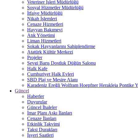
Veteriner İşleri Müdürlüğü
Sosyal Hizmetler Müdürlüğü
İtfaiye Müdürlüğü
Nikah İşlemleri
Cenaze Hizmetleri
Hayvan Bakımevi
Atık Yönetimi
Liman Hizmetleri
Sokak Hayvanlarını Sahiplendirme
Atatürk Kültür Merkezi
Projeler
Sevgi Barış Dostluk Düğün Salonu
Halk Kafe
Cumhuriyet Halk Evleri
SBD Plaj ve Mesire Alanı
Karadeniz Ereğli Wolfram Hoepfner Herakleia Pontike Y
Güncel
Haberler
Duyurular
Güncel İhaleler
İmar Planı Askı İlanları
Cenaze İlanları
Etkinlik Takvimi
Taksi Durakları
İşyeri Saatleri