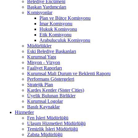
Belediye Encümeni
Başkan Yardımcıları
Komisyonlar
Plan ve Bütçe Komisyonu
İmar Komisyonu
Hukuk Komisyonu
Etik Komisyonu
Arabuluculuk Komisyonu
Müdürlükler
Eski Belediye Başkanları
Kurumsal Yapı
Misyon - Vizyon
Faaliyet Raporları
Kurumsal Mali Durum ve Beklenti Raporu
Performans Göstergeleri
Stratejik Plan
Kardeş Kentler (Sister Cities)
Üyelik Bulunan Birlikler
Kurumsal Logolar
Basılı Kaynaklar
Hizmetler
Fen İşleri Müdürlüğü
Ulaşım Hizmetleri Müdürlüğü
Temizlik İşleri Müdürlüğü
Zabıta Müdürlüğü