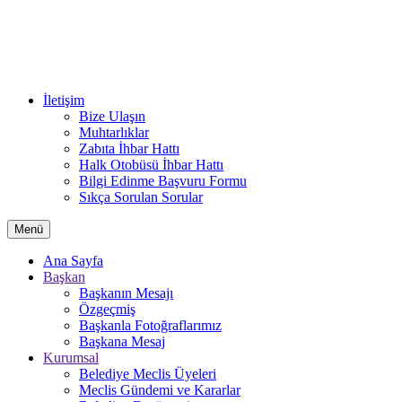
İletişim
Bize Ulaşın
Muhtarlıklar
Zabıta İhbar Hattı
Halk Otobüsü İhbar Hattı
Bilgi Edinme Başvuru Formu
Sıkça Sorulan Sorular
Menü
Ana Sayfa
Başkan
Başkanın Mesajı
Özgeçmiş
Başkanla Fotoğraflarımız
Başkana Mesaj
Kurumsal
Belediye Meclis Üyeleri
Meclis Gündemi ve Kararlar