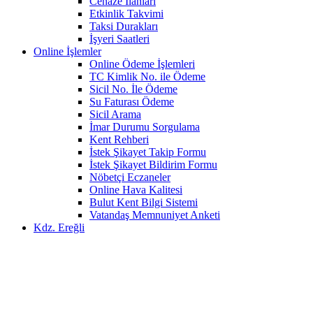
Cenaze İlanları
Etkinlik Takvimi
Taksi Durakları
İşyeri Saatleri
Online İşlemler
Online Ödeme İşlemleri
TC Kimlik No. ile Ödeme
Sicil No. İle Ödeme
Su Faturası Ödeme
Sicil Arama
İmar Durumu Sorgulama
Kent Rehberi
İstek Şikayet Takip Formu
İstek Şikayet Bildirim Formu
Nöbetçi Eczaneler
Online Hava Kalitesi
Bulut Kent Bilgi Sistemi
Vatandaş Memnuniyet Anketi
Kdz. Ereğli