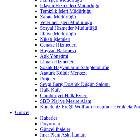
Ulaşım Hizmetleri Müdürlüğü
Temizlik İşleri Müdürlüğü
Zabıta Müdürlüğü
Veteriner İşleri Müdürlüğü
Sosyal Hizmetler Müdürlüğü
İtfaiye Müdürlüğü
Nikah İşlemleri
Cenaze Hizmetleri
Hayvan Bakımevi
Atık Yönetimi
Liman Hizmetleri
Sokak Hayvanlarını Sahiplendirme
Atatürk Kültür Merkezi
Projeler
Sevgi Barış Dostluk Düğün Salonu
Halk Kafe
Cumhuriyet Halk Evleri
SBD Plaj ve Mesire Alanı
Karadeniz Ereğli Wolfram Hoepfner Herakleia Pon
Güncel
Haberler
Duyurular
Güncel İhaleler
İmar Planı Askı İlanları