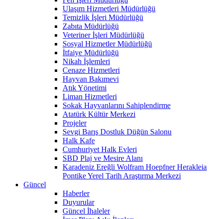
Ulaşım Hizmetleri Müdürlüğü
Temizlik İşleri Müdürlüğü
Zabıta Müdürlüğü
Veteriner İşleri Müdürlüğü
Sosyal Hizmetler Müdürlüğü
İtfaiye Müdürlüğü
Nikah İşlemleri
Cenaze Hizmetleri
Hayvan Bakımevi
Atık Yönetimi
Liman Hizmetleri
Sokak Hayvanlarını Sahiplendirme
Atatürk Kültür Merkezi
Projeler
Sevgi Barış Dostluk Düğün Salonu
Halk Kafe
Cumhuriyet Halk Evleri
SBD Plaj ve Mesire Alanı
Karadeniz Ereğli Wolfram Hoepfner Herakleia
Pontike Yerel Tarih Araştırma Merkezi
Güncel
Haberler
Duyurular
Güncel İhaleler