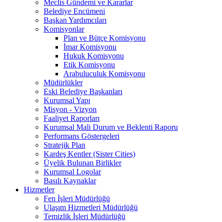
Meclis Gündemi ve Kararlar
Belediye Encümeni
Başkan Yardımcıları
Komisyonlar
Plan ve Bütçe Komisyonu
İmar Komisyonu
Hukuk Komisyonu
Etik Komisyonu
Arabuluculuk Komisyonu
Müdürlükler
Eski Belediye Başkanları
Kurumsal Yapı
Misyon - Vizyon
Faaliyet Raporları
Kurumsal Mali Durum ve Beklenti Raporu
Performans Göstergeleri
Stratejik Plan
Kardeş Kentler (Sister Cities)
Üyelik Bulunan Birlikler
Kurumsal Logolar
Basılı Kaynaklar
Hizmetler
Fen İşleri Müdürlüğü
Ulaşım Hizmetleri Müdürlüğü
Temizlik İşleri Müdürlüğü