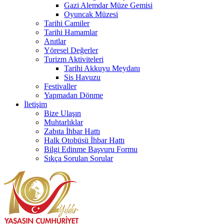
Gazi Alemdar Müze Gemisi
Oyuncak Müzesi
Tarihi Camiler
Tarihi Hamamlar
Anıtlar
Yöresel Değerler
Turizm Aktiviteleri
Tarihi Akkuyu Meydanı
Sis Havuzu
Festivaller
Yapmadan Dönme
İletişim
Bize Ulaşın
Muhtarlıklar
Zabıta İhbar Hattı
Halk Otobüsü İhbar Hattı
Bilgi Edinme Başvuru Formu
Sıkça Sorulan Sorular