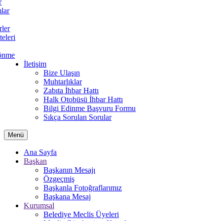
r
lar
rler
teleri
önme
İletişim
Bize Ulaşın
Muhtarlıklar
Zabıta İhbar Hattı
Halk Otobüsü İhbar Hattı
Bilgi Edinme Başvuru Formu
Sıkça Sorulan Sorular
Menü
Ana Sayfa
Başkan
Başkanın Mesajı
Özgeçmiş
Başkanla Fotoğraflarımız
Başkana Mesaj
Kurumsal
Belediye Meclis Üyeleri