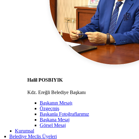
Halil POSBIYIK
Kdz. Ereğli Belediye Başkanı
Başkanın Mesajı
Özgeçmiş
Başkanla Fotoğraflarımız
Başkana Mesaj
Görsel Mesaj
Kurumsal
Belediye Meclis Üyeleri