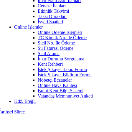
İmar Planı Askı İlanları
Cenaze İlanları
Etkinlik Takvimi
Taksi Durakları
İşyeri Saatleri
Online İşlemler
Online Ödeme İşlemleri
TC Kimlik No. ile Ödeme
Sicil No. İle Ödeme
Su Faturası Ödeme
Sicil Arama
İmar Durumu Sorgulama
Kent Rehberi
İstek Şikayet Takip Formu
İstek Şikayet Bildirim Formu
Nöbetçi Eczaneler
Online Hava Kalitesi
Bulut Kent Bilgi Sistemi
Vatandaş Memnuniyet Anketi
Kdz. Ereğli
r
Tarihsel Süreç