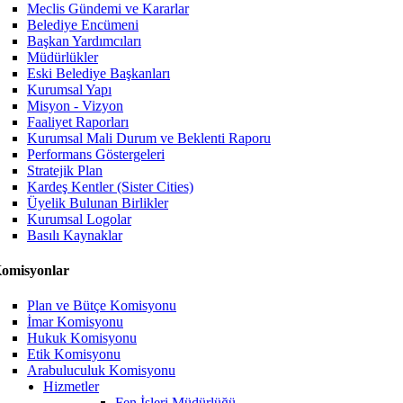
Meclis Gündemi ve Kararlar
Belediye Encümeni
Başkan Yardımcıları
Müdürlükler
Eski Belediye Başkanları
Kurumsal Yapı
Misyon - Vizyon
Faaliyet Raporları
Kurumsal Mali Durum ve Beklenti Raporu
Performans Göstergeleri
Stratejik Plan
Kardeş Kentler (Sister Cities)
Üyelik Bulunan Birlikler
Kurumsal Logolar
Basılı Kaynaklar
omisyonlar
Plan ve Bütçe Komisyonu
İmar Komisyonu
Hukuk Komisyonu
Etik Komisyonu
Arabuluculuk Komisyonu
Hizmetler
Fen İşleri Müdürlüğü