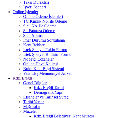
Taksi Durakları
İşyeri Saatleri
Online İşlemler
Online Ödeme İşlemleri
TC Kimlik No. ile Ödeme
Sicil No. İle Ödeme
Su Faturası Ödeme
Sicil Arama
İmar Durumu Sorgulama
Kent Rehberi
İstek Şikayet Takip Formu
İstek Şikayet Bildirim Formu
Nöbetçi Eczaneler
Online Hava Kalitesi
Bulut Kent Bilgi Sistemi
Vatandaş Memnuniyet Anketi
Kdz. Ereğli
Genel Bilgiler
Kdz. Ereğli Tarihi
Demografik Yapı
Efsaneler ve Tarihsel Süreç
Tarihi Yerler
Mağaralar
Müzeler
Kdz. Ereğli Belediyesi Kent Müzesi