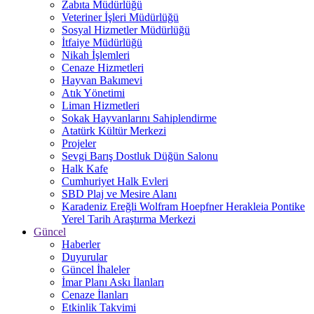
Zabıta Müdürlüğü
Veteriner İşleri Müdürlüğü
Sosyal Hizmetler Müdürlüğü
İtfaiye Müdürlüğü
Nikah İşlemleri
Cenaze Hizmetleri
Hayvan Bakımevi
Atık Yönetimi
Liman Hizmetleri
Sokak Hayvanlarını Sahiplendirme
Atatürk Kültür Merkezi
Projeler
Sevgi Barış Dostluk Düğün Salonu
Halk Kafe
Cumhuriyet Halk Evleri
SBD Plaj ve Mesire Alanı
Karadeniz Ereğli Wolfram Hoepfner Herakleia Pontike
Yerel Tarih Araştırma Merkezi
Güncel
Haberler
Duyurular
Güncel İhaleler
İmar Planı Askı İlanları
Cenaze İlanları
Etkinlik Takvimi