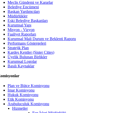
Meclis Gündemi ve Kararlar
Belediye Encümeni
Başkan Yardımcıları
Müdürlükler
Eski Belediye Başkanları
Kurumsal Yapı
Misyon - Vizyon
Faaliyet Raporları
Kurumsal Mali Durum ve Beklenti Raporu
Performans Göstergeleri
Stratejik Plan
Kardeş Kentler (Sister Cities)
Üyelik Bulunan Birlikler
Kurumsal Logolar
Basılı Kaynaklar
omisyonlar
Plan ve Bütçe Komisyonu
İmar Komisyonu
Hukuk Komisyonu
Etik Komisyonu
Arabuluculuk Komisyonu
Hizmetler
Fen İşleri Müdürlüğü