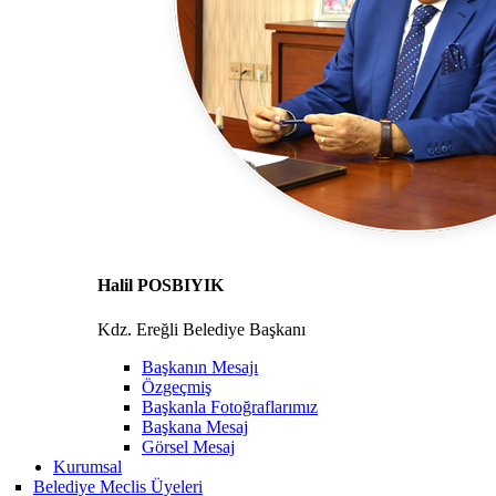
Halil POSBIYIK
Kdz. Ereğli Belediye Başkanı
Başkanın Mesajı
Özgeçmiş
Başkanla Fotoğraflarımız
Başkana Mesaj
Görsel Mesaj
Kurumsal
Belediye Meclis Üyeleri