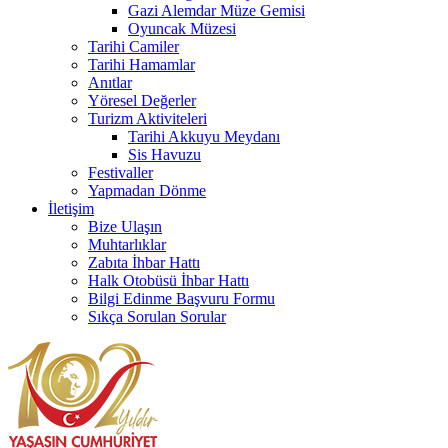
Gazi Alemdar Müze Gemisi
Oyuncak Müzesi
Tarihi Camiler
Tarihi Hamamlar
Anıtlar
Yöresel Değerler
Turizm Aktiviteleri
Tarihi Akkuyu Meydanı
Sis Havuzu
Festivaller
Yapmadan Dönme
İletişim
Bize Ulaşın
Muhtarlıklar
Zabıta İhbar Hattı
Halk Otobüsü İhbar Hattı
Bilgi Edinme Başvuru Formu
Sıkça Sorulan Sorular