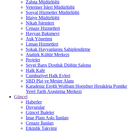
Zabıta Müdürlüğü
Veteriner İşleri Müdürlüğü
Sosyal Hizmetler Müdürlüğü
İtfaiye Müdürlüğü
Nikah İşlemleri
Cenaze Hizmetleri
Hayvan Bakımevi
Atık Yönetimi
Liman Hizmetleri
Sokak Hayvanlarını Sahiplendirme
Atatürk Kültür Merkezi
Projeler
Sevgi Barış Dostluk Düğün Salonu
Halk Kafe
Cumhuriyet Halk Evleri
SBD Plaj ve Mesire Alanı
Karadeniz Ereğli Wolfram Hoepfner Herakleia Pontike
Yerel Tarih Araştırma Merkezi
Güncel
Haberler
Duyurular
Güncel İhaleler
İmar Planı Askı İlanları
Cenaze İlanları
Etkinlik Takvimi