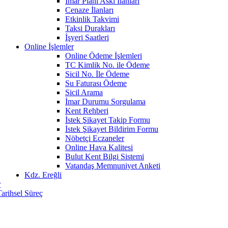
İmar Planı Askı İlanları
Cenaze İlanları
Etkinlik Takvimi
Taksi Durakları
İşyeri Saatleri
Online İşlemler
Online Ödeme İşlemleri
TC Kimlik No. ile Ödeme
Sicil No. İle Ödeme
Su Faturası Ödeme
Sicil Arama
İmar Durumu Sorgulama
Kent Rehberi
İstek Şikayet Takip Formu
İstek Şikayet Bildirim Formu
Nöbetçi Eczaneler
Online Hava Kalitesi
Bulut Kent Bilgi Sistemi
Vatandaş Memnuniyet Anketi
Kdz. Ereğli
r
Tarihsel Süreç