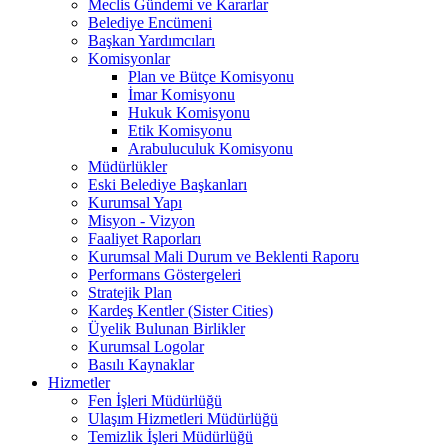
Meclis Gündemi ve Kararlar
Belediye Encümeni
Başkan Yardımcıları
Komisyonlar
Plan ve Bütçe Komisyonu
İmar Komisyonu
Hukuk Komisyonu
Etik Komisyonu
Arabuluculuk Komisyonu
Müdürlükler
Eski Belediye Başkanları
Kurumsal Yapı
Misyon - Vizyon
Faaliyet Raporları
Kurumsal Mali Durum ve Beklenti Raporu
Performans Göstergeleri
Stratejik Plan
Kardeş Kentler (Sister Cities)
Üyelik Bulunan Birlikler
Kurumsal Logolar
Basılı Kaynaklar
Hizmetler
Fen İşleri Müdürlüğü
Ulaşım Hizmetleri Müdürlüğü
Temizlik İşleri Müdürlüğü