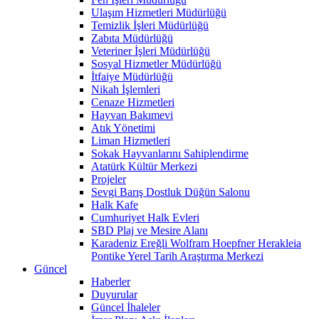
Ulaşım Hizmetleri Müdürlüğü
Temizlik İşleri Müdürlüğü
Zabıta Müdürlüğü
Veteriner İşleri Müdürlüğü
Sosyal Hizmetler Müdürlüğü
İtfaiye Müdürlüğü
Nikah İşlemleri
Cenaze Hizmetleri
Hayvan Bakımevi
Atık Yönetimi
Liman Hizmetleri
Sokak Hayvanlarını Sahiplendirme
Atatürk Kültür Merkezi
Projeler
Sevgi Barış Dostluk Düğün Salonu
Halk Kafe
Cumhuriyet Halk Evleri
SBD Plaj ve Mesire Alanı
Karadeniz Ereğli Wolfram Hoepfner Herakleia
Pontike Yerel Tarih Araştırma Merkezi
Güncel
Haberler
Duyurular
Güncel İhaleler