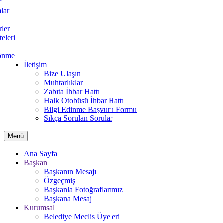
r
lar
rler
teleri
önme
İletişim
Bize Ulaşın
Muhtarlıklar
Zabıta İhbar Hattı
Halk Otobüsü İhbar Hattı
Bilgi Edinme Başvuru Formu
Sıkça Sorulan Sorular
Menü
Ana Sayfa
Başkan
Başkanın Mesajı
Özgeçmiş
Başkanla Fotoğraflarımız
Başkana Mesaj
Kurumsal
Belediye Meclis Üyeleri