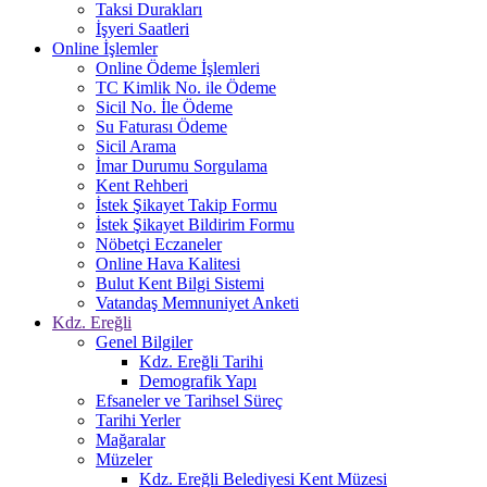
Taksi Durakları
İşyeri Saatleri
Online İşlemler
Online Ödeme İşlemleri
TC Kimlik No. ile Ödeme
Sicil No. İle Ödeme
Su Faturası Ödeme
Sicil Arama
İmar Durumu Sorgulama
Kent Rehberi
İstek Şikayet Takip Formu
İstek Şikayet Bildirim Formu
Nöbetçi Eczaneler
Online Hava Kalitesi
Bulut Kent Bilgi Sistemi
Vatandaş Memnuniyet Anketi
Kdz. Ereğli
Genel Bilgiler
Kdz. Ereğli Tarihi
Demografik Yapı
Efsaneler ve Tarihsel Süreç
Tarihi Yerler
Mağaralar
Müzeler
Kdz. Ereğli Belediyesi Kent Müzesi