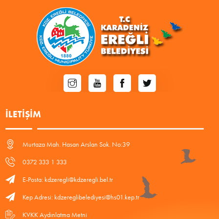
İLETIŞIM
Murtaza Mah. Hasan Arslan Sok. No:39
0372 333 1 333
E-Posta: kdzeregli@kdzeregli.bel.tr
Kep Adresi: kdzereglibelediyesi@hs01.kep.tr
KVKK Aydınlatma Metni