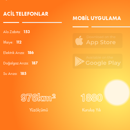
ACIL TELEFONLAR
MOBIL UYGULAMA
Alo Zabıta:
153
İtfaiye:
112
Elektrik Arıza:
186
Doğalgaz Arıza:
187
Su Arıza:
185
9
7
6
1
8
8
0
km²
Yüzölçümü
Kuruluş Yılı