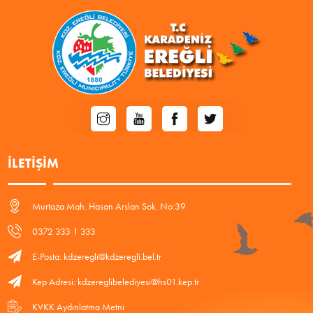
İLETIŞIM
Murtaza Mah. Hasan Arslan Sok. No:39
0372 333 1 333
E-Posta: kdzeregli@kdzeregli.bel.tr
Kep Adresi: kdzereglibelediyesi@hs01.kep.tr
KVKK Aydınlatma Metni