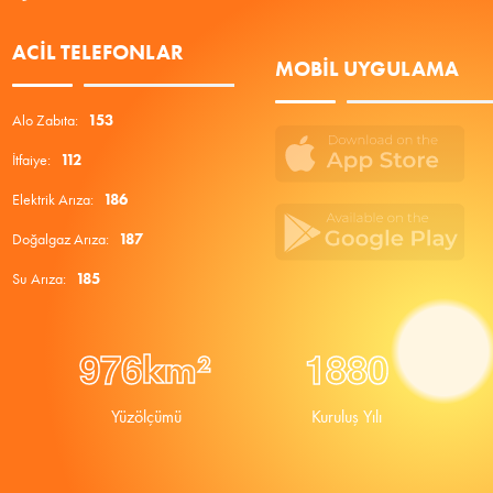
ACIL TELEFONLAR
MOBIL UYGULAMA
Alo Zabıta:
153
İtfaiye:
112
Elektrik Arıza:
186
Doğalgaz Arıza:
187
Su Arıza:
185
9
7
6
1
8
8
0
km²
Yüzölçümü
Kuruluş Yılı