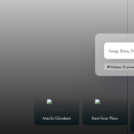
Sevgi, Barış, D
#Nöbetçi Eczane
alk Masası
Meclis Gündemi
Kent İmar Planı