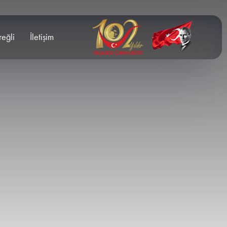
reğli
İletişim