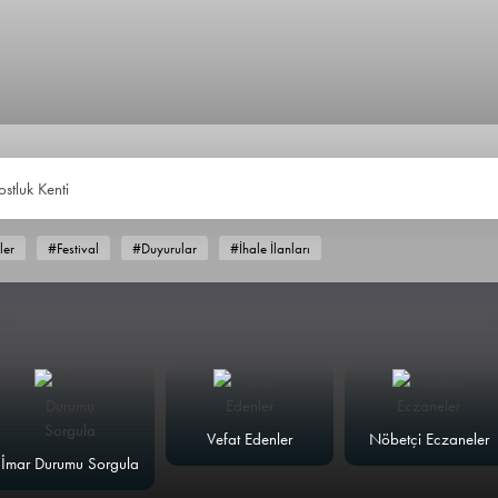
ostluk Kenti
ler
#Festival
#Duyurular
#İhale İlanları
Vefat Edenler
Nöbetçi Eczaneler
İmar Durumu Sorgula