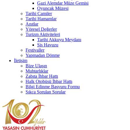
Gazi Alemdar Müze Gemisi
Oyuncak Müzesi
Tarihi Camiler
Tarihi Hamamlar
Anıtlar
Yöresel Değerler
Turizm Aktiviteleri
Tarihi Akkuyu Meydanı
Sis Havuzu
Festivaller
Yapmadan Dönme
İletişim
Bize Ulaşın
Muhtarlıklar
Zabıta İhbar Hattı
Halk Otobüsü İhbar Hattı
Bilgi Edinme Başvuru Formu
Sıkça Sorulan Sorular