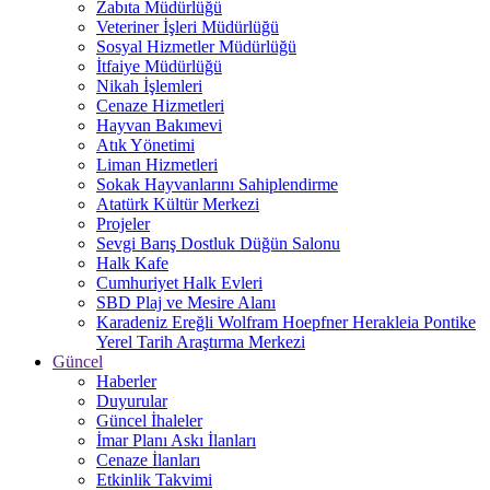
Zabıta Müdürlüğü
Veteriner İşleri Müdürlüğü
Sosyal Hizmetler Müdürlüğü
İtfaiye Müdürlüğü
Nikah İşlemleri
Cenaze Hizmetleri
Hayvan Bakımevi
Atık Yönetimi
Liman Hizmetleri
Sokak Hayvanlarını Sahiplendirme
Atatürk Kültür Merkezi
Projeler
Sevgi Barış Dostluk Düğün Salonu
Halk Kafe
Cumhuriyet Halk Evleri
SBD Plaj ve Mesire Alanı
Karadeniz Ereğli Wolfram Hoepfner Herakleia Pontike
Yerel Tarih Araştırma Merkezi
Güncel
Haberler
Duyurular
Güncel İhaleler
İmar Planı Askı İlanları
Cenaze İlanları
Etkinlik Takvimi