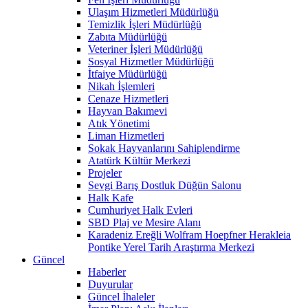
Ulaşım Hizmetleri Müdürlüğü
Temizlik İşleri Müdürlüğü
Zabıta Müdürlüğü
Veteriner İşleri Müdürlüğü
Sosyal Hizmetler Müdürlüğü
İtfaiye Müdürlüğü
Nikah İşlemleri
Cenaze Hizmetleri
Hayvan Bakımevi
Atık Yönetimi
Liman Hizmetleri
Sokak Hayvanlarını Sahiplendirme
Atatürk Kültür Merkezi
Projeler
Sevgi Barış Dostluk Düğün Salonu
Halk Kafe
Cumhuriyet Halk Evleri
SBD Plaj ve Mesire Alanı
Karadeniz Ereğli Wolfram Hoepfner Herakleia
Pontike Yerel Tarih Araştırma Merkezi
Güncel
Haberler
Duyurular
Güncel İhaleler