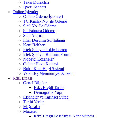
Taksi Durakları
İşyeri Saatleri
Online İşlemler
Online Ödeme İşlemleri
TC Kimlik No. ile Ödeme
Sicil No. İle Ödeme
Su Faturası Ödeme
Sicil Arama
İmar Durumu Sorgulama
Kent Rehberi
İstek Şikayet Takip Formu
İstek Şikayet Bildirim Formu
Nöbetçi Eczaneler
Online Hava Kalitesi
Bulut Kent Bilgi Sistemi
Vatandaş Memnuniyet Anketi
Kdz. Ereğli
Genel Bilgiler
Kdz. Ereğli Tarihi
Demografik Yapı
Efsaneler ve Tarihsel Süreç
Tarihi Yerler
Mağaralar
Müzeler
Kdz. Ereğli Belediyesi Kent Müzesi