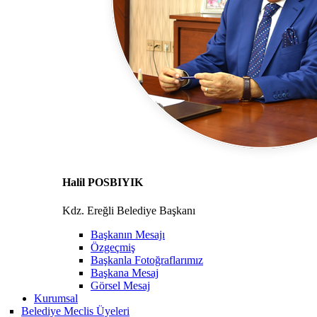
Halil POSBIYIK
Kdz. Ereğli Belediye Başkanı
Başkanın Mesajı
Özgeçmiş
Başkanla Fotoğraflarımız
Başkana Mesaj
Görsel Mesaj
Kurumsal
Belediye Meclis Üyeleri