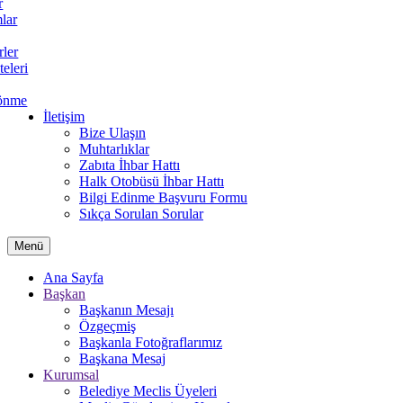
r
lar
rler
teleri
önme
İletişim
Bize Ulaşın
Muhtarlıklar
Zabıta İhbar Hattı
Halk Otobüsü İhbar Hattı
Bilgi Edinme Başvuru Formu
Sıkça Sorulan Sorular
Menü
Ana Sayfa
Başkan
Başkanın Mesajı
Özgeçmiş
Başkanla Fotoğraflarımız
Başkana Mesaj
Kurumsal
Belediye Meclis Üyeleri