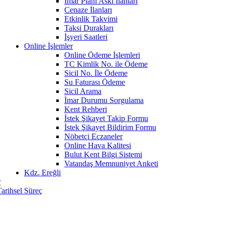
İmar Planı Askı İlanları
Cenaze İlanları
Etkinlik Takvimi
Taksi Durakları
İşyeri Saatleri
Online İşlemler
Online Ödeme İşlemleri
TC Kimlik No. ile Ödeme
Sicil No. İle Ödeme
Su Faturası Ödeme
Sicil Arama
İmar Durumu Sorgulama
Kent Rehberi
İstek Şikayet Takip Formu
İstek Şikayet Bildirim Formu
Nöbetçi Eczaneler
Online Hava Kalitesi
Bulut Kent Bilgi Sistemi
Vatandaş Memnuniyet Anketi
Kdz. Ereğli
r
Tarihsel Süreç