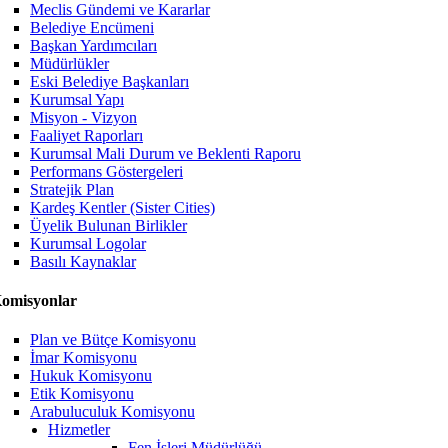
Meclis Gündemi ve Kararlar
Belediye Encümeni
Başkan Yardımcıları
Müdürlükler
Eski Belediye Başkanları
Kurumsal Yapı
Misyon - Vizyon
Faaliyet Raporları
Kurumsal Mali Durum ve Beklenti Raporu
Performans Göstergeleri
Stratejik Plan
Kardeş Kentler (Sister Cities)
Üyelik Bulunan Birlikler
Kurumsal Logolar
Basılı Kaynaklar
omisyonlar
Plan ve Bütçe Komisyonu
İmar Komisyonu
Hukuk Komisyonu
Etik Komisyonu
Arabuluculuk Komisyonu
Hizmetler
Fen İşleri Müdürlüğü