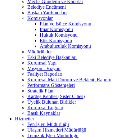
Meclis Gündemi ve Kararlar
Belediye Encümeni
Başkan Yardımcıları
Komisyonlar
Plan ve Bütçe Komisyonu
İmar Komisyonu
Hukuk Komisyonu
Etik Komisyonu
Arabuluculuk Komisyonu
Müdürlükler
Eski Belediye Başkanları
Kurumsal Yapı
Misyon - Vizyon
Faaliyet Raporları
Kurumsal Mali Durum ve Beklenti Raporu
Performans Göstergeleri
Stratejik Plan
Kardeş Kentler (Sister Cities)
Üyelik Bulunan Birlikler
Kurumsal Logolar
Basılı Kaynaklar
Hizmetler
Fen İşleri Müdürlüğü
Ulaşım Hizmetleri Müdürlüğü
Temizlik İşleri Müdürlüğü