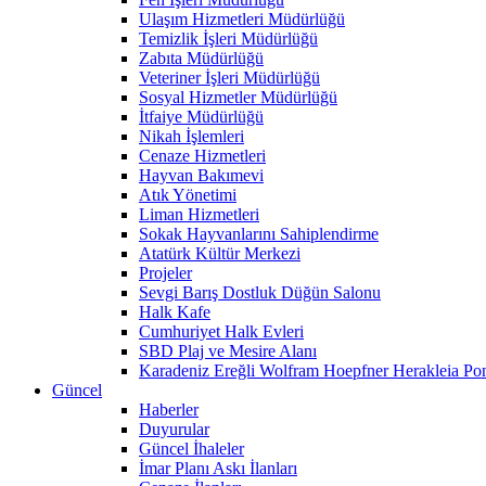
Ulaşım Hizmetleri Müdürlüğü
Temizlik İşleri Müdürlüğü
Zabıta Müdürlüğü
Veteriner İşleri Müdürlüğü
Sosyal Hizmetler Müdürlüğü
İtfaiye Müdürlüğü
Nikah İşlemleri
Cenaze Hizmetleri
Hayvan Bakımevi
Atık Yönetimi
Liman Hizmetleri
Sokak Hayvanlarını Sahiplendirme
Atatürk Kültür Merkezi
Projeler
Sevgi Barış Dostluk Düğün Salonu
Halk Kafe
Cumhuriyet Halk Evleri
SBD Plaj ve Mesire Alanı
Karadeniz Ereğli Wolfram Hoepfner Herakleia Pon
Güncel
Haberler
Duyurular
Güncel İhaleler
İmar Planı Askı İlanları