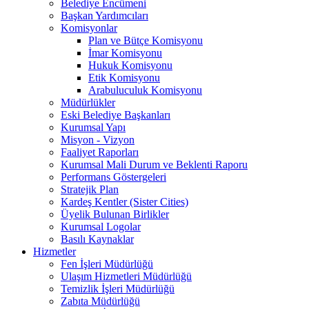
Belediye Encümeni
Başkan Yardımcıları
Komisyonlar
Plan ve Bütçe Komisyonu
İmar Komisyonu
Hukuk Komisyonu
Etik Komisyonu
Arabuluculuk Komisyonu
Müdürlükler
Eski Belediye Başkanları
Kurumsal Yapı
Misyon - Vizyon
Faaliyet Raporları
Kurumsal Mali Durum ve Beklenti Raporu
Performans Göstergeleri
Stratejik Plan
Kardeş Kentler (Sister Cities)
Üyelik Bulunan Birlikler
Kurumsal Logolar
Basılı Kaynaklar
Hizmetler
Fen İşleri Müdürlüğü
Ulaşım Hizmetleri Müdürlüğü
Temizlik İşleri Müdürlüğü
Zabıta Müdürlüğü