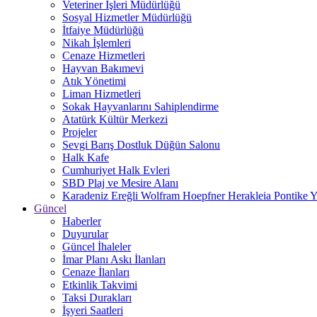
Veteriner İşleri Müdürlüğü
Sosyal Hizmetler Müdürlüğü
İtfaiye Müdürlüğü
Nikah İşlemleri
Cenaze Hizmetleri
Hayvan Bakımevi
Atık Yönetimi
Liman Hizmetleri
Sokak Hayvanlarını Sahiplendirme
Atatürk Kültür Merkezi
Projeler
Sevgi Barış Dostluk Düğün Salonu
Halk Kafe
Cumhuriyet Halk Evleri
SBD Plaj ve Mesire Alanı
Karadeniz Ereğli Wolfram Hoepfner Herakleia Pontike Y
Güncel
Haberler
Duyurular
Güncel İhaleler
İmar Planı Askı İlanları
Cenaze İlanları
Etkinlik Takvimi
Taksi Durakları
İşyeri Saatleri