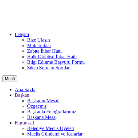
İletişim
Bize Ulaşın
Muhtarlıklar
Zabıta İhbar Hattı
Halk Otobüsü İhbar Hattı
Bilgi Edinme Başvuru Formu
Sıkça Sorulan Sorular
Menü
Ana Sayfa
Başkan
Başkanın Mesajı
Özgeçmiş
Başkanla Fotoğraflarımız
Başkana Mesaj
Kurumsal
Belediye Meclis Üyeleri
Meclis Gündemi ve Kararlar