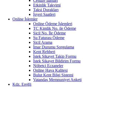
Cenaze İlanları
Etkinlik Takvimi
Taksi Durakları
İşyeri Saatleri
Online İşlemler
Online Ödeme İşlemleri
TC Kimlik No. ile Ödeme
Sicil No. İle Ödeme
Su Faturası Ödeme
Sicil Arama
İmar Durumu Sorgulama
Kent Rehberi
İstek Şikayet Takip Formu
İstek Şikayet Bildirim Formu
Nöbetçi Eczaneler
Online Hava Kalitesi
Bulut Kent Bilgi Sistemi
Vatandaş Memnuniyet Anketi
Kdz. Ereğli