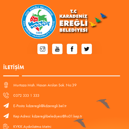
İLETIŞIM
Murtaza Mah. Hasan Arslan Sok. No:39
0372 333 1 333
E-Posta: kdzeregli@kdzeregli.bel.tr
Kep Adresi: kdzereglibelediyesi@hs01.kep.tr
KVKK Aydınlatma Metni