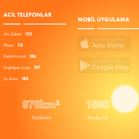
ACIL TELEFONLAR
MOBIL UYGULAMA
Alo Zabıta:
153
İtfaiye:
112
Elektrik Arıza:
186
Doğalgaz Arıza:
187
Su Arıza:
185
9
7
6
1
8
8
0
km²
Yüzölçümü
Kuruluş Yılı