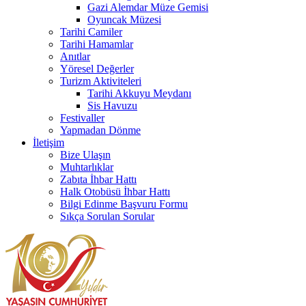
Gazi Alemdar Müze Gemisi
Oyuncak Müzesi
Tarihi Camiler
Tarihi Hamamlar
Anıtlar
Yöresel Değerler
Turizm Aktiviteleri
Tarihi Akkuyu Meydanı
Sis Havuzu
Festivaller
Yapmadan Dönme
İletişim
Bize Ulaşın
Muhtarlıklar
Zabıta İhbar Hattı
Halk Otobüsü İhbar Hattı
Bilgi Edinme Başvuru Formu
Sıkça Sorulan Sorular