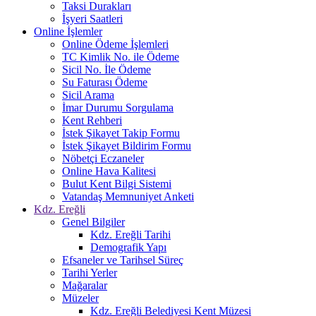
Taksi Durakları
İşyeri Saatleri
Online İşlemler
Online Ödeme İşlemleri
TC Kimlik No. ile Ödeme
Sicil No. İle Ödeme
Su Faturası Ödeme
Sicil Arama
İmar Durumu Sorgulama
Kent Rehberi
İstek Şikayet Takip Formu
İstek Şikayet Bildirim Formu
Nöbetçi Eczaneler
Online Hava Kalitesi
Bulut Kent Bilgi Sistemi
Vatandaş Memnuniyet Anketi
Kdz. Ereğli
Genel Bilgiler
Kdz. Ereğli Tarihi
Demografik Yapı
Efsaneler ve Tarihsel Süreç
Tarihi Yerler
Mağaralar
Müzeler
Kdz. Ereğli Belediyesi Kent Müzesi