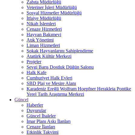
Zabıta Müdürlüğü
Veteriner İşleri Müdürlüğü
Sosyal Hizmetler Müdürlüğü
İtfaiye Müdürlüğü
Nikah İşlemleri
Cenaze Hizmetleri
Hayvan Bakımevi
Atık Yönetimi
Liman Hizmetleri
Sokak Hayvanlarını Sahiplendirme
Atatürk Kültür Merkezi
Projeler
Sevgi Barış Dostluk Düğün Salonu
Halk Kafe
Cumhuriyet Halk Evleri
SBD Plaj ve Mesire Alanı
Karadeniz Ereğli Wolfram Hoepfner Herakleia Pontike
Yerel Tarih Araştırma Merkezi
Güncel
Haberler
Duyurular
Güncel İhaleler
İmar Planı Askı İlanları
Cenaze İlanları
Etkinlik Takvimi