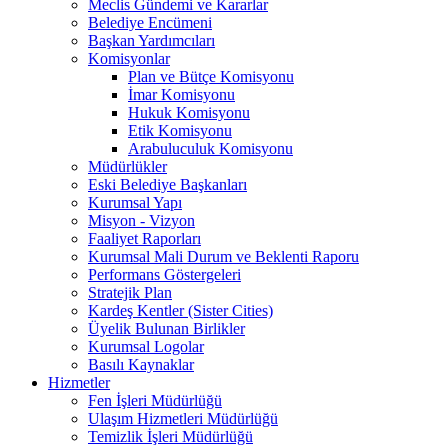
Meclis Gündemi ve Kararlar
Belediye Encümeni
Başkan Yardımcıları
Komisyonlar
Plan ve Bütçe Komisyonu
İmar Komisyonu
Hukuk Komisyonu
Etik Komisyonu
Arabuluculuk Komisyonu
Müdürlükler
Eski Belediye Başkanları
Kurumsal Yapı
Misyon - Vizyon
Faaliyet Raporları
Kurumsal Mali Durum ve Beklenti Raporu
Performans Göstergeleri
Stratejik Plan
Kardeş Kentler (Sister Cities)
Üyelik Bulunan Birlikler
Kurumsal Logolar
Basılı Kaynaklar
Hizmetler
Fen İşleri Müdürlüğü
Ulaşım Hizmetleri Müdürlüğü
Temizlik İşleri Müdürlüğü