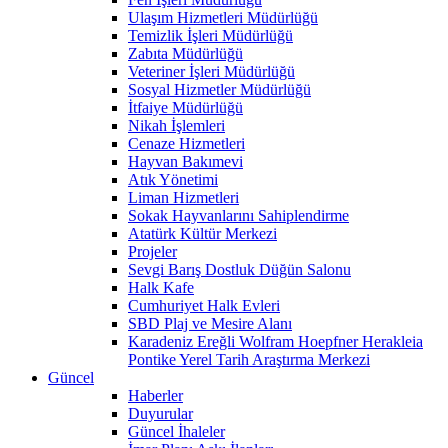
Ulaşım Hizmetleri Müdürlüğü
Temizlik İşleri Müdürlüğü
Zabıta Müdürlüğü
Veteriner İşleri Müdürlüğü
Sosyal Hizmetler Müdürlüğü
İtfaiye Müdürlüğü
Nikah İşlemleri
Cenaze Hizmetleri
Hayvan Bakımevi
Atık Yönetimi
Liman Hizmetleri
Sokak Hayvanlarını Sahiplendirme
Atatürk Kültür Merkezi
Projeler
Sevgi Barış Dostluk Düğün Salonu
Halk Kafe
Cumhuriyet Halk Evleri
SBD Plaj ve Mesire Alanı
Karadeniz Ereğli Wolfram Hoepfner Herakleia
Pontike Yerel Tarih Araştırma Merkezi
Güncel
Haberler
Duyurular
Güncel İhaleler