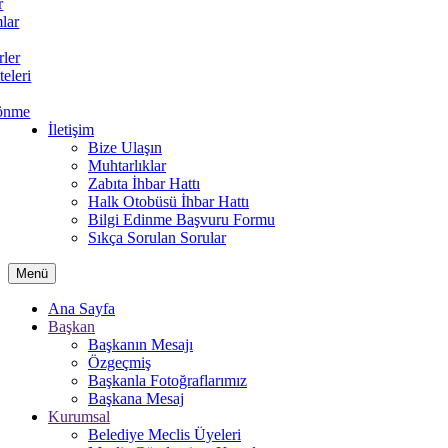
r
lar
rler
teleri
önme
İletişim
Bize Ulaşın
Muhtarlıklar
Zabıta İhbar Hattı
Halk Otobüsü İhbar Hattı
Bilgi Edinme Başvuru Formu
Sıkça Sorulan Sorular
Menü
Ana Sayfa
Başkan
Başkanın Mesajı
Özgeçmiş
Başkanla Fotoğraflarımız
Başkana Mesaj
Kurumsal
Belediye Meclis Üyeleri