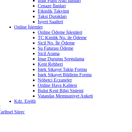
İmar Planı Askı İlanları
Cenaze İlanları
Etkinlik Takvimi
Taksi Durakları
İşyeri Saatleri
Online İşlemler
Online Ödeme İşlemleri
TC Kimlik No. ile Ödeme
Sicil No. İle Ödeme
Su Faturası Ödeme
Sicil Arama
İmar Durumu Sorgulama
Kent Rehberi
İstek Şikayet Takip Formu
İstek Şikayet Bildirim Formu
Nöbetçi Eczaneler
Online Hava Kalitesi
Bulut Kent Bilgi Sistemi
Vatandaş Memnuniyet Anketi
Kdz. Ereğli
r
Tarihsel Süreç