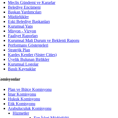
Meclis Gündemi ve Kararlar
Belediye Encümeni
Başkan Yardımcıları
Müdürlükler
Eski Belediye Başkanları
Kurumsal Yapı
Misyon - Vizyon
Faaliyet Raporları
Kurumsal Mali Durum ve Beklenti Raporu
Performans Göstergeleri
Stratejik Plan
Kardeş Kentler (Sister Cities)
Üyelik Bulunan Birlikler
Kurumsal Logolar
Basılı Kaynaklar
omisyonlar
Plan ve Bütçe Komisyonu
İmar Komisyonu
Hukuk Komisyonu
Etik Komisyonu
Arabuluculuk Komisyonu
Hizmetler
Fen İşleri Müdürlüğü