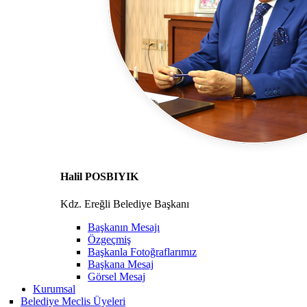
Halil POSBIYIK
Kdz. Ereğli Belediye Başkanı
Başkanın Mesajı
Özgeçmiş
Başkanla Fotoğraflarımız
Başkana Mesaj
Görsel Mesaj
Kurumsal
Belediye Meclis Üyeleri