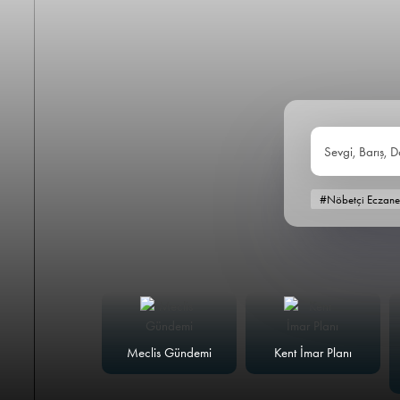
Sevgi, Barış, D
#Nöbetçi Eczane
alk Masası
Meclis Gündemi
Kent İmar Planı