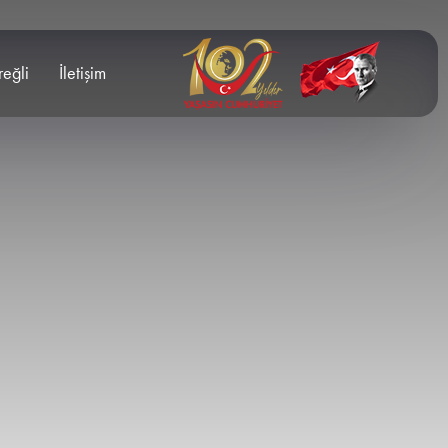
reğli
İletişim