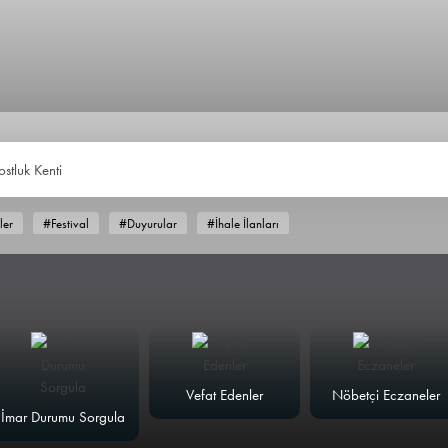
ostluk Kenti
ler
#Festival
#Duyurular
#İhale İlanları
Vefat Edenler
Nöbetçi Eczaneler
İmar Durumu Sorgula