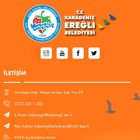
İLETIŞIM
Murtaza Mah. Hasan Arslan Sok. No:39
0372 333 1 333
E-Posta: kdzeregli@kdzeregli.bel.tr
Kep Adresi: kdzereglibelediyesi@hs01.kep.tr
KVKK Aydınlatma Metni