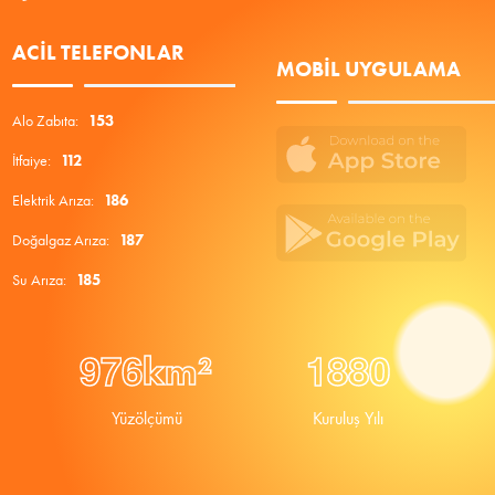
ACIL TELEFONLAR
MOBIL UYGULAMA
Alo Zabıta:
153
İtfaiye:
112
Elektrik Arıza:
186
Doğalgaz Arıza:
187
Su Arıza:
185
9
7
6
1
8
8
0
km²
Yüzölçümü
Kuruluş Yılı