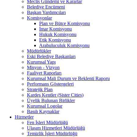
Meclis Gündemi ve Kararlar
Belediye Encümeni
Başkan Yardımcıları
Komisyonlar
Plan ve Bütçe Komisyonu
İmar Komisyonu
Hukuk Komisyonu
Etik Komisyonu
Arabuluculuk Komisyonu
Müdürlükler
Eski Belediye Başkanları
Kurumsal Yapı
Misyon - Vizyon
Faaliyet Raporları
Kurumsal Mali Durum ve Beklenti Raporu
Performans Göstergeleri
Stratejik Plan
Kardeş Kentler (Sister Cities)
Üyelik Bulunan Birlikler
Kurumsal Logolar
Basılı Kaynaklar
Hizmetler
Fen İşleri Müdürlüğü
Ulaşım Hizmetleri Müdürlüğü
Temizlik İşleri Müdürlüğü