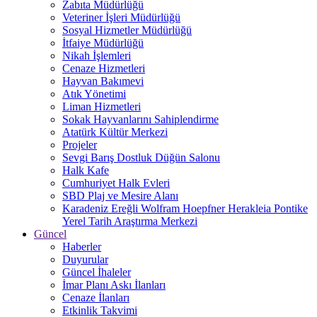
Zabıta Müdürlüğü
Veteriner İşleri Müdürlüğü
Sosyal Hizmetler Müdürlüğü
İtfaiye Müdürlüğü
Nikah İşlemleri
Cenaze Hizmetleri
Hayvan Bakımevi
Atık Yönetimi
Liman Hizmetleri
Sokak Hayvanlarını Sahiplendirme
Atatürk Kültür Merkezi
Projeler
Sevgi Barış Dostluk Düğün Salonu
Halk Kafe
Cumhuriyet Halk Evleri
SBD Plaj ve Mesire Alanı
Karadeniz Ereğli Wolfram Hoepfner Herakleia Pontike
Yerel Tarih Araştırma Merkezi
Güncel
Haberler
Duyurular
Güncel İhaleler
İmar Planı Askı İlanları
Cenaze İlanları
Etkinlik Takvimi