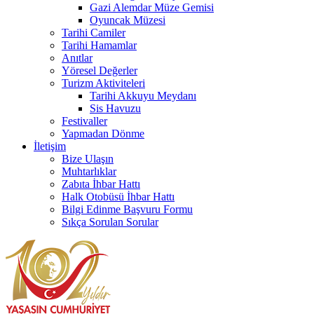
Gazi Alemdar Müze Gemisi
Oyuncak Müzesi
Tarihi Camiler
Tarihi Hamamlar
Anıtlar
Yöresel Değerler
Turizm Aktiviteleri
Tarihi Akkuyu Meydanı
Sis Havuzu
Festivaller
Yapmadan Dönme
İletişim
Bize Ulaşın
Muhtarlıklar
Zabıta İhbar Hattı
Halk Otobüsü İhbar Hattı
Bilgi Edinme Başvuru Formu
Sıkça Sorulan Sorular