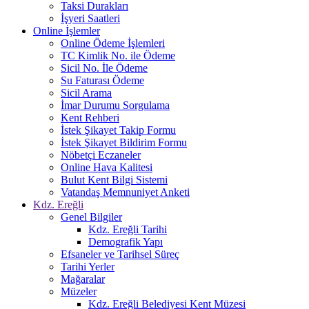
Taksi Durakları
İşyeri Saatleri
Online İşlemler
Online Ödeme İşlemleri
TC Kimlik No. ile Ödeme
Sicil No. İle Ödeme
Su Faturası Ödeme
Sicil Arama
İmar Durumu Sorgulama
Kent Rehberi
İstek Şikayet Takip Formu
İstek Şikayet Bildirim Formu
Nöbetçi Eczaneler
Online Hava Kalitesi
Bulut Kent Bilgi Sistemi
Vatandaş Memnuniyet Anketi
Kdz. Ereğli
Genel Bilgiler
Kdz. Ereğli Tarihi
Demografik Yapı
Efsaneler ve Tarihsel Süreç
Tarihi Yerler
Mağaralar
Müzeler
Kdz. Ereğli Belediyesi Kent Müzesi