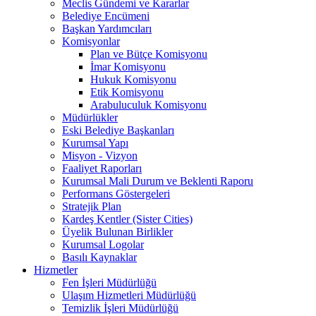
Meclis Gündemi ve Kararlar
Belediye Encümeni
Başkan Yardımcıları
Komisyonlar
Plan ve Bütçe Komisyonu
İmar Komisyonu
Hukuk Komisyonu
Etik Komisyonu
Arabuluculuk Komisyonu
Müdürlükler
Eski Belediye Başkanları
Kurumsal Yapı
Misyon - Vizyon
Faaliyet Raporları
Kurumsal Mali Durum ve Beklenti Raporu
Performans Göstergeleri
Stratejik Plan
Kardeş Kentler (Sister Cities)
Üyelik Bulunan Birlikler
Kurumsal Logolar
Basılı Kaynaklar
Hizmetler
Fen İşleri Müdürlüğü
Ulaşım Hizmetleri Müdürlüğü
Temizlik İşleri Müdürlüğü