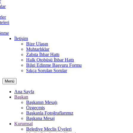
r
lar
rler
teleri
önme
İletişim
Bize Ulaşın
Muhtarlıklar
Zabıta İhbar Hattı
Halk Otobüsü İhbar Hattı
Bilgi Edinme Başvuru Formu
Sıkça Sorulan Sorular
Menü
Ana Sayfa
Başkan
Başkanın Mesajı
Özgeçmiş
Başkanla Fotoğraflarımız
Başkana Mesaj
Kurumsal
Belediye Meclis Üyeleri