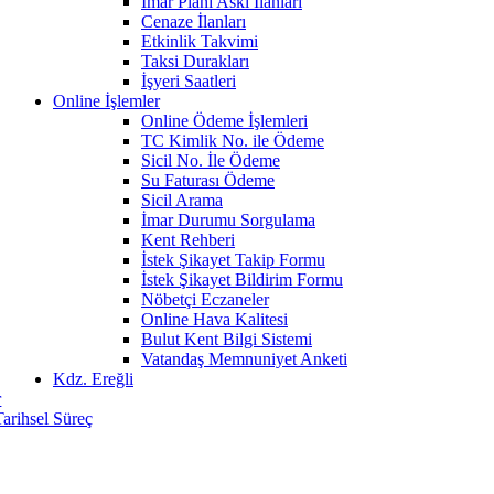
İmar Planı Askı İlanları
Cenaze İlanları
Etkinlik Takvimi
Taksi Durakları
İşyeri Saatleri
Online İşlemler
Online Ödeme İşlemleri
TC Kimlik No. ile Ödeme
Sicil No. İle Ödeme
Su Faturası Ödeme
Sicil Arama
İmar Durumu Sorgulama
Kent Rehberi
İstek Şikayet Takip Formu
İstek Şikayet Bildirim Formu
Nöbetçi Eczaneler
Online Hava Kalitesi
Bulut Kent Bilgi Sistemi
Vatandaş Memnuniyet Anketi
Kdz. Ereğli
r
Tarihsel Süreç