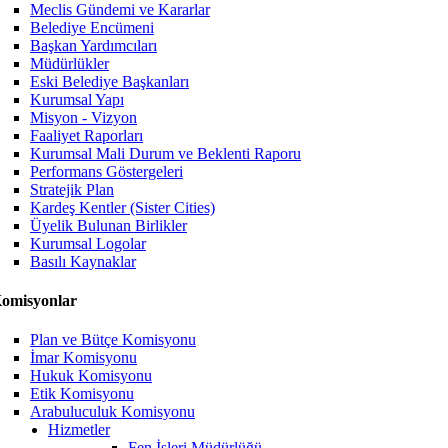
Meclis Gündemi ve Kararlar
Belediye Encümeni
Başkan Yardımcıları
Müdürlükler
Eski Belediye Başkanları
Kurumsal Yapı
Misyon - Vizyon
Faaliyet Raporları
Kurumsal Mali Durum ve Beklenti Raporu
Performans Göstergeleri
Stratejik Plan
Kardeş Kentler (Sister Cities)
Üyelik Bulunan Birlikler
Kurumsal Logolar
Basılı Kaynaklar
omisyonlar
Plan ve Bütçe Komisyonu
İmar Komisyonu
Hukuk Komisyonu
Etik Komisyonu
Arabuluculuk Komisyonu
Hizmetler
Fen İşleri Müdürlüğü