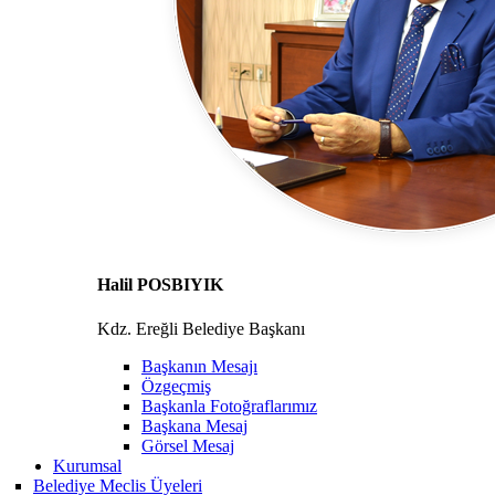
Halil POSBIYIK
Kdz. Ereğli Belediye Başkanı
Başkanın Mesajı
Özgeçmiş
Başkanla Fotoğraflarımız
Başkana Mesaj
Görsel Mesaj
Kurumsal
Belediye Meclis Üyeleri