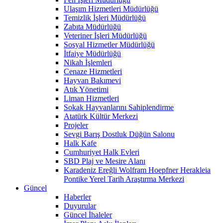
Ulaşım Hizmetleri Müdürlüğü
Temizlik İşleri Müdürlüğü
Zabıta Müdürlüğü
Veteriner İşleri Müdürlüğü
Sosyal Hizmetler Müdürlüğü
İtfaiye Müdürlüğü
Nikah İşlemleri
Cenaze Hizmetleri
Hayvan Bakımevi
Atık Yönetimi
Liman Hizmetleri
Sokak Hayvanlarını Sahiplendirme
Atatürk Kültür Merkezi
Projeler
Sevgi Barış Dostluk Düğün Salonu
Halk Kafe
Cumhuriyet Halk Evleri
SBD Plaj ve Mesire Alanı
Karadeniz Ereğli Wolfram Hoepfner Herakleia
Pontike Yerel Tarih Araştırma Merkezi
Güncel
Haberler
Duyurular
Güncel İhaleler