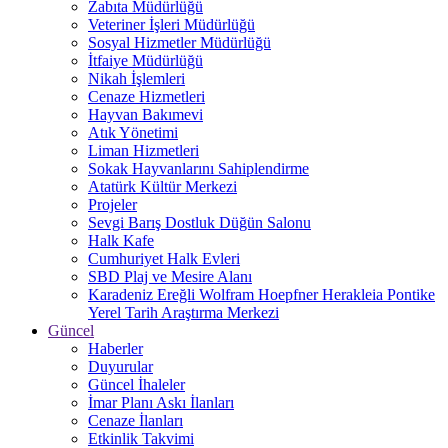
Zabıta Müdürlüğü
Veteriner İşleri Müdürlüğü
Sosyal Hizmetler Müdürlüğü
İtfaiye Müdürlüğü
Nikah İşlemleri
Cenaze Hizmetleri
Hayvan Bakımevi
Atık Yönetimi
Liman Hizmetleri
Sokak Hayvanlarını Sahiplendirme
Atatürk Kültür Merkezi
Projeler
Sevgi Barış Dostluk Düğün Salonu
Halk Kafe
Cumhuriyet Halk Evleri
SBD Plaj ve Mesire Alanı
Karadeniz Ereğli Wolfram Hoepfner Herakleia Pontike
Yerel Tarih Araştırma Merkezi
Güncel
Haberler
Duyurular
Güncel İhaleler
İmar Planı Askı İlanları
Cenaze İlanları
Etkinlik Takvimi