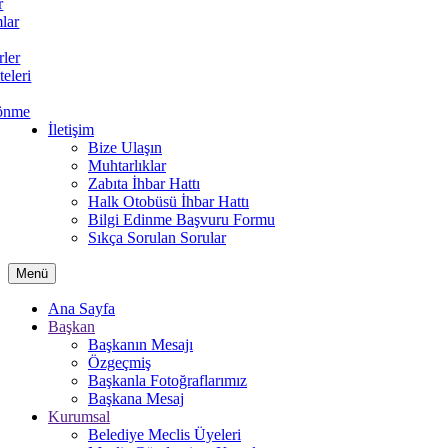
r
lar
rler
teleri
önme
İletişim
Bize Ulaşın
Muhtarlıklar
Zabıta İhbar Hattı
Halk Otobüsü İhbar Hattı
Bilgi Edinme Başvuru Formu
Sıkça Sorulan Sorular
Menü
Ana Sayfa
Başkan
Başkanın Mesajı
Özgeçmiş
Başkanla Fotoğraflarımız
Başkana Mesaj
Kurumsal
Belediye Meclis Üyeleri