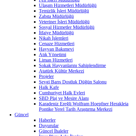
Ulaşım Hizmetleri Müdürlüğü
Temizlik İşleri Müdürlüğü
Zabıta Müdürlüğü
Veteriner İşleri Müdürlüğü
Sosyal Hizmetler Müdürlüğü
İtfaiye Müdürlüğü
Nikah İşlemleri
Cenaze Hizmetleri
Hayvan Bakımevi
Atık Yönetimi
Liman Hizmetleri
Sokak Hayvanlarını Sahiplendirme
Atatürk Kültür Merkezi
Projeler
Sevgi Barış Dostluk Düğün Salonu
Halk Kafe
Cumhuriyet Halk Evleri
SBD Plaj ve Mesire Alanı
Karadeniz Ereğli Wolfram Hoepfner Herakleia
Pontike Yerel Tarih Araştırma Merkezi
Güncel
Haberler
Duyurular
Güncel İhaleler