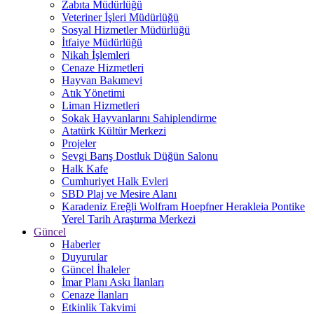
Zabıta Müdürlüğü
Veteriner İşleri Müdürlüğü
Sosyal Hizmetler Müdürlüğü
İtfaiye Müdürlüğü
Nikah İşlemleri
Cenaze Hizmetleri
Hayvan Bakımevi
Atık Yönetimi
Liman Hizmetleri
Sokak Hayvanlarını Sahiplendirme
Atatürk Kültür Merkezi
Projeler
Sevgi Barış Dostluk Düğün Salonu
Halk Kafe
Cumhuriyet Halk Evleri
SBD Plaj ve Mesire Alanı
Karadeniz Ereğli Wolfram Hoepfner Herakleia Pontike
Yerel Tarih Araştırma Merkezi
Güncel
Haberler
Duyurular
Güncel İhaleler
İmar Planı Askı İlanları
Cenaze İlanları
Etkinlik Takvimi