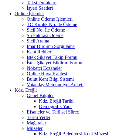
Taksi Durakları
İşyeri Saatleri
Online İşlemler
Online Ödeme İşlemleri
TC Kimlik No. ile Ödeme
Sicil No. İle Ödeme
Su Faturası Ödeme
Sicil Arama
İmar Durumu Sorgulama
Kent Rehberi
İstek Şikayet Takip Formu
İstek Şikayet Bildirim Formu
Nöbetçi Eczaneler
Online Hava Kalitesi
Bulut Kent Bilgi Sistemi
Vatandaş Memnuniyet Anketi
Kdz. Ereğli
Genel Bilgiler
Kdz. Ereğli Tarihi
Demografik Yapı
Efsaneler ve Tarihsel Süreç
Tarihi Yerler
Mağaralar
Müzeler
Kdz. Ereğli Belediyesi Kent Müzesi