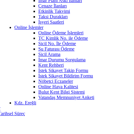
İmar Planı Askı İlanları
Cenaze İlanları
Etkinlik Takvimi
Taksi Durakları
İşyeri Saatleri
Online İşlemler
Online Ödeme İşlemleri
TC Kimlik No. ile Ödeme
Sicil No. İle Ödeme
Su Faturası Ödeme
Sicil Arama
İmar Durumu Sorgulama
Kent Rehberi
İstek Şikayet Takip Formu
İstek Şikayet Bildirim Formu
Nöbetçi Eczaneler
Online Hava Kalitesi
Bulut Kent Bilgi Sistemi
Vatandaş Memnuniyet Anketi
Kdz. Ereğli
r
Tarihsel Süreç