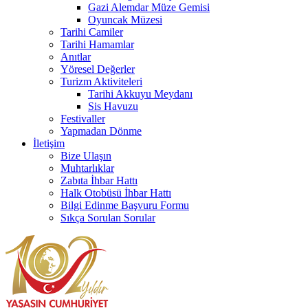
Gazi Alemdar Müze Gemisi
Oyuncak Müzesi
Tarihi Camiler
Tarihi Hamamlar
Anıtlar
Yöresel Değerler
Turizm Aktiviteleri
Tarihi Akkuyu Meydanı
Sis Havuzu
Festivaller
Yapmadan Dönme
İletişim
Bize Ulaşın
Muhtarlıklar
Zabıta İhbar Hattı
Halk Otobüsü İhbar Hattı
Bilgi Edinme Başvuru Formu
Sıkça Sorulan Sorular