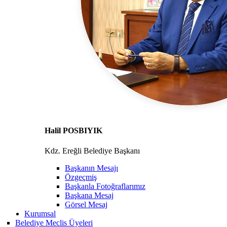
Halil POSBIYIK
Kdz. Ereğli Belediye Başkanı
Başkanın Mesajı
Özgeçmiş
Başkanla Fotoğraflarımız
Başkana Mesaj
Görsel Mesaj
Kurumsal
Belediye Meclis Üyeleri