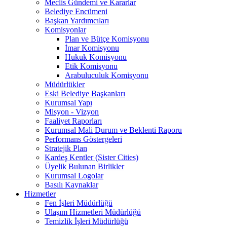
Meclis Gündemi ve Kararlar
Belediye Encümeni
Başkan Yardımcıları
Komisyonlar
Plan ve Bütçe Komisyonu
İmar Komisyonu
Hukuk Komisyonu
Etik Komisyonu
Arabuluculuk Komisyonu
Müdürlükler
Eski Belediye Başkanları
Kurumsal Yapı
Misyon - Vizyon
Faaliyet Raporları
Kurumsal Mali Durum ve Beklenti Raporu
Performans Göstergeleri
Stratejik Plan
Kardeş Kentler (Sister Cities)
Üyelik Bulunan Birlikler
Kurumsal Logolar
Basılı Kaynaklar
Hizmetler
Fen İşleri Müdürlüğü
Ulaşım Hizmetleri Müdürlüğü
Temizlik İşleri Müdürlüğü