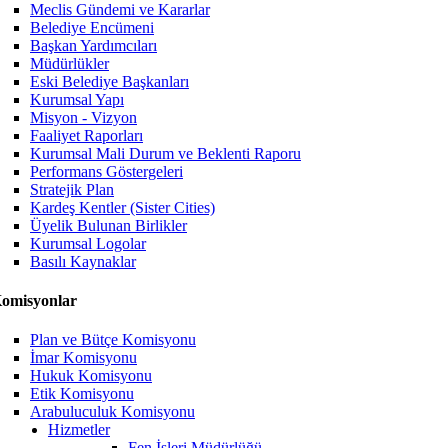
Meclis Gündemi ve Kararlar
Belediye Encümeni
Başkan Yardımcıları
Müdürlükler
Eski Belediye Başkanları
Kurumsal Yapı
Misyon - Vizyon
Faaliyet Raporları
Kurumsal Mali Durum ve Beklenti Raporu
Performans Göstergeleri
Stratejik Plan
Kardeş Kentler (Sister Cities)
Üyelik Bulunan Birlikler
Kurumsal Logolar
Basılı Kaynaklar
omisyonlar
Plan ve Bütçe Komisyonu
İmar Komisyonu
Hukuk Komisyonu
Etik Komisyonu
Arabuluculuk Komisyonu
Hizmetler
Fen İşleri Müdürlüğü