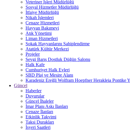
Veteriner İşleri Müdürlüğü
Sosyal Hizmetler Müdürlüğü
İtfaiye Müdürlüğü
Nikah İşlemleri
Cenaze Hizmetleri
Hayvan Bakımevi
Atık Yönetimi
Liman Hizmetleri
Sokak Hayvanlarını Sahiplendirme
Atatürk Kültür Merkezi
Projeler
Sevgi Barış Dostluk Düğün Salonu
Halk Kafe
Cumhuriyet Halk Evleri
SBD Plaj ve Mesire Alanı
Karadeniz Ereğli Wolfram Hoepfner Herakleia Pontike Y
Güncel
Haberler
Duyurular
Güncel İhaleler
İmar Planı Askı İlanları
Cenaze İlanları
Etkinlik Takvimi
Taksi Durakları
İşyeri Saatleri