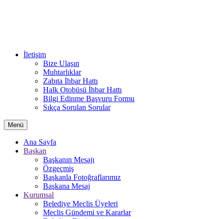
İletişim
Bize Ulaşın
Muhtarlıklar
Zabıta İhbar Hattı
Halk Otobüsü İhbar Hattı
Bilgi Edinme Başvuru Formu
Sıkça Sorulan Sorular
Menü
Ana Sayfa
Başkan
Başkanın Mesajı
Özgeçmiş
Başkanla Fotoğraflarımız
Başkana Mesaj
Kurumsal
Belediye Meclis Üyeleri
Meclis Gündemi ve Kararlar