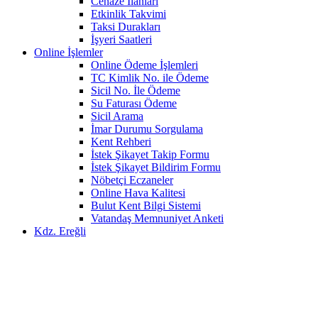
Cenaze İlanları
Etkinlik Takvimi
Taksi Durakları
İşyeri Saatleri
Online İşlemler
Online Ödeme İşlemleri
TC Kimlik No. ile Ödeme
Sicil No. İle Ödeme
Su Faturası Ödeme
Sicil Arama
İmar Durumu Sorgulama
Kent Rehberi
İstek Şikayet Takip Formu
İstek Şikayet Bildirim Formu
Nöbetçi Eczaneler
Online Hava Kalitesi
Bulut Kent Bilgi Sistemi
Vatandaş Memnuniyet Anketi
Kdz. Ereğli