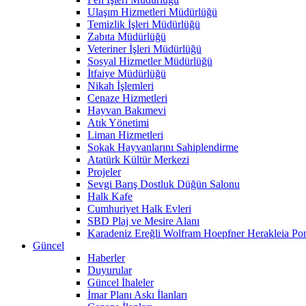
Ulaşım Hizmetleri Müdürlüğü
Temizlik İşleri Müdürlüğü
Zabıta Müdürlüğü
Veteriner İşleri Müdürlüğü
Sosyal Hizmetler Müdürlüğü
İtfaiye Müdürlüğü
Nikah İşlemleri
Cenaze Hizmetleri
Hayvan Bakımevi
Atık Yönetimi
Liman Hizmetleri
Sokak Hayvanlarını Sahiplendirme
Atatürk Kültür Merkezi
Projeler
Sevgi Barış Dostluk Düğün Salonu
Halk Kafe
Cumhuriyet Halk Evleri
SBD Plaj ve Mesire Alanı
Karadeniz Ereğli Wolfram Hoepfner Herakleia Pon
Güncel
Haberler
Duyurular
Güncel İhaleler
İmar Planı Askı İlanları