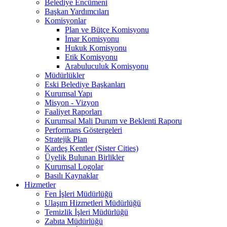
Belediye Encümeni
Başkan Yardımcıları
Komisyonlar
Plan ve Bütçe Komisyonu
İmar Komisyonu
Hukuk Komisyonu
Etik Komisyonu
Arabuluculuk Komisyonu
Müdürlükler
Eski Belediye Başkanları
Kurumsal Yapı
Misyon - Vizyon
Faaliyet Raporları
Kurumsal Mali Durum ve Beklenti Raporu
Performans Göstergeleri
Stratejik Plan
Kardeş Kentler (Sister Cities)
Üyelik Bulunan Birlikler
Kurumsal Logolar
Basılı Kaynaklar
Hizmetler
Fen İşleri Müdürlüğü
Ulaşım Hizmetleri Müdürlüğü
Temizlik İşleri Müdürlüğü
Zabıta Müdürlüğü