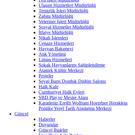
Ulaşım Hizmetleri Müdürlüğü
Temizlik İşleri Müdürlüğü
Zabıta Müdürlüğü
Veteriner İşleri Müdürlüğü
Sosyal Hizmetler Müdürlüğü
İtfaiye Müdürlüğü
Nikah İşlemleri
Cenaze Hizmetleri
Hayvan Bakımevi
Atık Yönetimi
Liman Hizmetleri
Sokak Hayvanlarını Sahiplendirme
Atatürk Kültür Merkezi
Projeler
Sevgi Barış Dostluk Düğün Salonu
Halk Kafe
Cumhuriyet Halk Evleri
SBD Plaj ve Mesire Alanı
Karadeniz Ereğli Wolfram Hoepfner Herakleia
Pontike Yerel Tarih Araştırma Merkezi
Güncel
Haberler
Duyurular
Güncel İhaleler