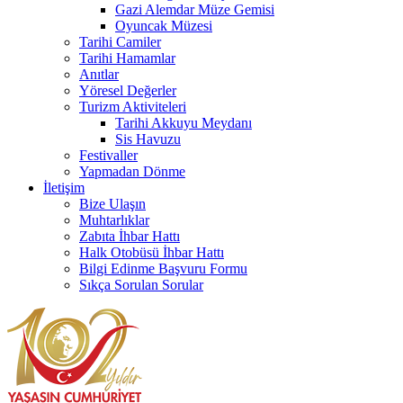
Gazi Alemdar Müze Gemisi
Oyuncak Müzesi
Tarihi Camiler
Tarihi Hamamlar
Anıtlar
Yöresel Değerler
Turizm Aktiviteleri
Tarihi Akkuyu Meydanı
Sis Havuzu
Festivaller
Yapmadan Dönme
İletişim
Bize Ulaşın
Muhtarlıklar
Zabıta İhbar Hattı
Halk Otobüsü İhbar Hattı
Bilgi Edinme Başvuru Formu
Sıkça Sorulan Sorular