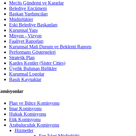
Meclis Gündemi ve Kararlar
Belediye Encümeni
Başkan Yardımcıları
Müdürlükler
Eski Belediye Başkanları
Kurumsal Yapı
Misyon - Vizyon
Faaliyet Raporları
Kurumsal Mali Durum ve Beklenti Raporu
Performans Göstergeleri
Stratejik Plan
Kardeş Kentler (Sister Cities)
Üyelik Bulunan Birlikler
Kurumsal Logolar
Basılı Kaynaklar
omisyonlar
Plan ve Bütçe Komisyonu
İmar Komisyonu
Hukuk Komisyonu
Etik Komisyonu
Arabuluculuk Komisyonu
Hizmetler
Fen İşleri Müdürlüğü