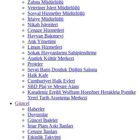
Zabıta Müdürlüğü
Veteriner İşleri Müdürlüğü
Sosyal Hizmetler Müdürlüğü
İtfaiye Müdürlüğü
Nikah İşlemleri
Cenaze Hizmetleri
Hayvan Bakımevi
Atık Yönetimi
Liman Hizmetleri
Sokak Hayvanlarını Sahiplendirme
Atatürk Kültür Merkezi
Projeler
Sevgi Barış Dostluk Düğün Salonu
Halk Kafe
Cumhuriyet Halk Evleri
SBD Plaj ve Mesire Alanı
Karadeniz Ereğli Wolfram Hoepfner Herakleia Pontike
Yerel Tarih Araştırma Merkezi
Güncel
Haberler
Duyurular
Güncel İhaleler
İmar Planı Askı İlanları
Cenaze İlanları
Etkinlik Takvimi