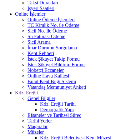
Taksi Durakları
İşyeri Saatleri
Online İşlemler
Online Ödeme İşlemleri
TC Kimlik No. ile Ödeme
Sicil No. İle Ödeme
Su Faturası Ödeme
Sicil Arama
İmar Durumu Sorgulama
Kent Rehberi
İstek Şikayet Takip Formu
İstek Şikayet Bildirim Formu
Nöbetçi Eczaneler
Online Hava Kalitesi
Bulut Kent Bilgi Sistemi
Vatandaş Memnuniyet Anketi
Kdz. Ereğli
Genel Bilgiler
Kdz. Ereğli Tarihi
Demografik Yapı
Efsaneler ve Tarihsel Süreç
Tarihi Yerler
Mağaralar
Müzeler
Kdz. Ereğli Belediyesi Kent Müzesi