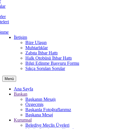
r
lar
rler
teleri
önme
İletişim
Bize Ulaşın
Muhtarlıklar
Zabıta İhbar Hattı
Halk Otobüsü İhbar Hattı
Bilgi Edinme Başvuru Formu
Sıkça Sorulan Sorular
Menü
Ana Sayfa
Başkan
Başkanın Mesajı
Özgeçmiş
Başkanla Fotoğraflarımız
Başkana Mesaj
Kurumsal
Belediye Meclis Üyeleri