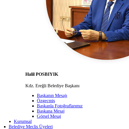
Halil POSBIYIK
Kdz. Ereğli Belediye Başkanı
Başkanın Mesajı
Özgeçmiş
Başkanla Fotoğraflarımız
Başkana Mesaj
Görsel Mesaj
Kurumsal
Belediye Meclis Üyeleri