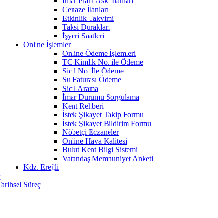
İmar Planı Askı İlanları
Cenaze İlanları
Etkinlik Takvimi
Taksi Durakları
İşyeri Saatleri
Online İşlemler
Online Ödeme İşlemleri
TC Kimlik No. ile Ödeme
Sicil No. İle Ödeme
Su Faturası Ödeme
Sicil Arama
İmar Durumu Sorgulama
Kent Rehberi
İstek Şikayet Takip Formu
İstek Şikayet Bildirim Formu
Nöbetçi Eczaneler
Online Hava Kalitesi
Bulut Kent Bilgi Sistemi
Vatandaş Memnuniyet Anketi
Kdz. Ereğli
r
Tarihsel Süreç