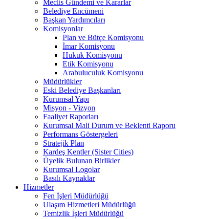
Meclis Gündemi ve Kararlar
Belediye Encümeni
Başkan Yardımcıları
Komisyonlar
Plan ve Bütçe Komisyonu
İmar Komisyonu
Hukuk Komisyonu
Etik Komisyonu
Arabuluculuk Komisyonu
Müdürlükler
Eski Belediye Başkanları
Kurumsal Yapı
Misyon - Vizyon
Faaliyet Raporları
Kurumsal Mali Durum ve Beklenti Raporu
Performans Göstergeleri
Stratejik Plan
Kardeş Kentler (Sister Cities)
Üyelik Bulunan Birlikler
Kurumsal Logolar
Basılı Kaynaklar
Hizmetler
Fen İşleri Müdürlüğü
Ulaşım Hizmetleri Müdürlüğü
Temizlik İşleri Müdürlüğü