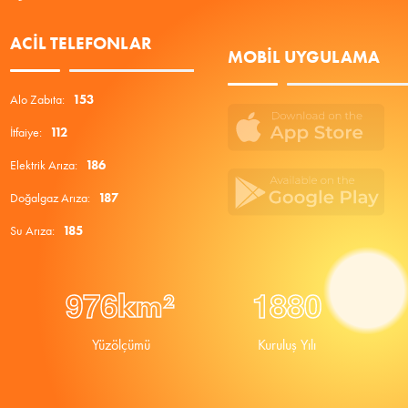
ACIL TELEFONLAR
MOBIL UYGULAMA
Alo Zabıta:
153
İtfaiye:
112
Elektrik Arıza:
186
Doğalgaz Arıza:
187
Su Arıza:
185
9
7
6
1
8
8
0
km²
Yüzölçümü
Kuruluş Yılı