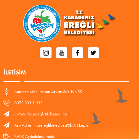
İLETIŞIM
Murtaza Mah. Hasan Arslan Sok. No:39
0372 333 1 333
E-Posta: kdzeregli@kdzeregli.bel.tr
Kep Adresi: kdzereglibelediyesi@hs01.kep.tr
KVKK Aydınlatma Metni