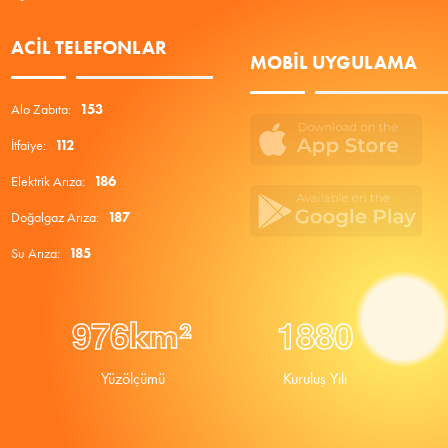
ACIL TELEFONLAR
MOBIL UYGULAMA
Alo Zabıta:
153
İtfaiye:
112
Elektrik Arıza:
186
Doğalgaz Arıza:
187
Su Arıza:
185
9
7
6
1
8
8
0
km²
Yüzölçümü
Kuruluş Yılı