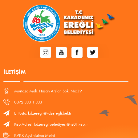
İLETIŞIM
Murtaza Mah. Hasan Arslan Sok. No:39
0372 333 1 333
E-Posta: kdzeregli@kdzeregli.bel.tr
Kep Adresi: kdzereglibelediyesi@hs01.kep.tr
KVKK Aydınlatma Metni