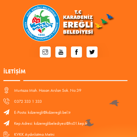
İLETIŞIM
Murtaza Mah. Hasan Arslan Sok. No:39
0372 333 1 333
E-Posta: kdzeregli@kdzeregli.bel.tr
Kep Adresi: kdzereglibelediyesi@hs01.kep.tr
KVKK Aydınlatma Metni