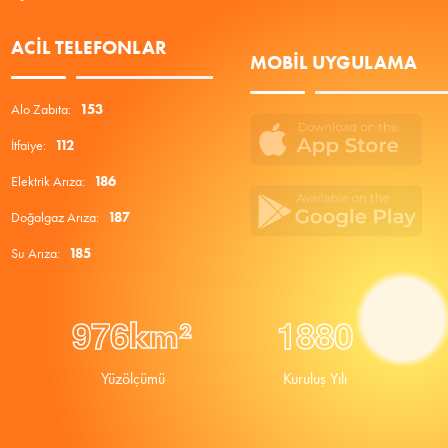
ACIL TELEFONLAR
MOBIL UYGULAMA
Alo Zabıta:
153
İtfaiye:
112
Elektrik Arıza:
186
Doğalgaz Arıza:
187
Su Arıza:
185
9
7
6
1
8
8
0
km²
Yüzölçümü
Kuruluş Yılı