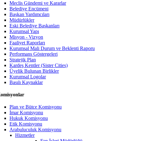
Meclis Gündemi ve Kararlar
Belediye Encümeni
Başkan Yardımcıları
Müdürlükler
Eski Belediye Başkanları
Kurumsal Yapı
Misyon - Vizyon
Faaliyet Raporları
Kurumsal Mali Durum ve Beklenti Raporu
Performans Göstergeleri
Stratejik Plan
Kardeş Kentler (Sister Cities)
Üyelik Bulunan Birlikler
Kurumsal Logolar
Basılı Kaynaklar
omisyonlar
Plan ve Bütçe Komisyonu
İmar Komisyonu
Hukuk Komisyonu
Etik Komisyonu
Arabuluculuk Komisyonu
Hizmetler
Fen İşleri Müdürlüğü