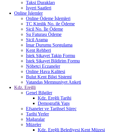
Taksi Durakları
İşyeri Saatleri
Online İşlemler
Online Ödeme İşlemleri
TC Kimlik No. ile Ödeme
Sicil No. İle Ödeme
Su Faturası Ödeme
Sicil Arama
İmar Durumu Sorgulama
Kent Rehberi
İstek Şikayet Takip Formu
İstek Şikayet Bildirim Formu
Nöbetçi Eczaneler
Online Hava Kalitesi
Bulut Kent Bilgi Sistemi
Vatandaş Memnuniyet Anketi
Kdz. Ereğli
Genel Bilgiler
Kdz. Ereğli Tarihi
Demografik Yapı
Efsaneler ve Tarihsel Süreç
Tarihi Yerler
Mağaralar
Müzeler
Kdz. Ereğli Belediyesi Kent Müzesi