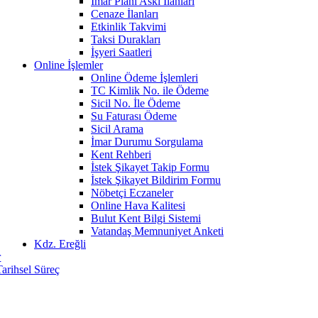
İmar Planı Askı İlanları
Cenaze İlanları
Etkinlik Takvimi
Taksi Durakları
İşyeri Saatleri
Online İşlemler
Online Ödeme İşlemleri
TC Kimlik No. ile Ödeme
Sicil No. İle Ödeme
Su Faturası Ödeme
Sicil Arama
İmar Durumu Sorgulama
Kent Rehberi
İstek Şikayet Takip Formu
İstek Şikayet Bildirim Formu
Nöbetçi Eczaneler
Online Hava Kalitesi
Bulut Kent Bilgi Sistemi
Vatandaş Memnuniyet Anketi
Kdz. Ereğli
r
Tarihsel Süreç