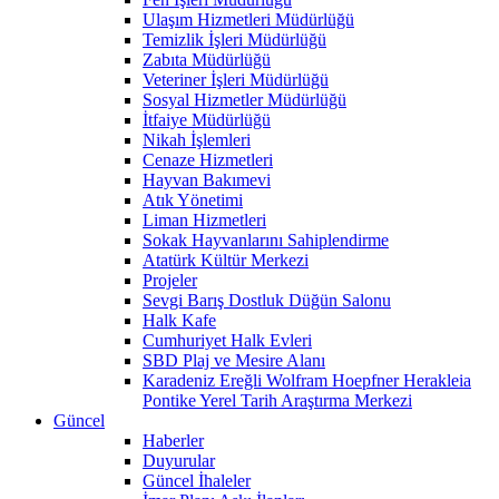
Ulaşım Hizmetleri Müdürlüğü
Temizlik İşleri Müdürlüğü
Zabıta Müdürlüğü
Veteriner İşleri Müdürlüğü
Sosyal Hizmetler Müdürlüğü
İtfaiye Müdürlüğü
Nikah İşlemleri
Cenaze Hizmetleri
Hayvan Bakımevi
Atık Yönetimi
Liman Hizmetleri
Sokak Hayvanlarını Sahiplendirme
Atatürk Kültür Merkezi
Projeler
Sevgi Barış Dostluk Düğün Salonu
Halk Kafe
Cumhuriyet Halk Evleri
SBD Plaj ve Mesire Alanı
Karadeniz Ereğli Wolfram Hoepfner Herakleia
Pontike Yerel Tarih Araştırma Merkezi
Güncel
Haberler
Duyurular
Güncel İhaleler