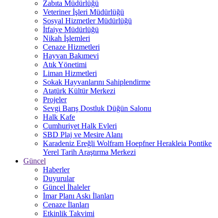
Zabıta Müdürlüğü
Veteriner İşleri Müdürlüğü
Sosyal Hizmetler Müdürlüğü
İtfaiye Müdürlüğü
Nikah İşlemleri
Cenaze Hizmetleri
Hayvan Bakımevi
Atık Yönetimi
Liman Hizmetleri
Sokak Hayvanlarını Sahiplendirme
Atatürk Kültür Merkezi
Projeler
Sevgi Barış Dostluk Düğün Salonu
Halk Kafe
Cumhuriyet Halk Evleri
SBD Plaj ve Mesire Alanı
Karadeniz Ereğli Wolfram Hoepfner Herakleia Pontike
Yerel Tarih Araştırma Merkezi
Güncel
Haberler
Duyurular
Güncel İhaleler
İmar Planı Askı İlanları
Cenaze İlanları
Etkinlik Takvimi