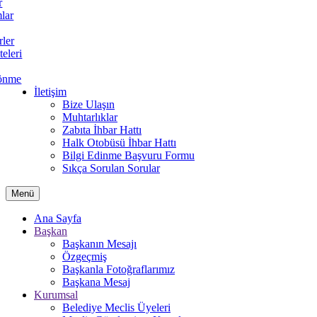
r
lar
rler
teleri
önme
İletişim
Bize Ulaşın
Muhtarlıklar
Zabıta İhbar Hattı
Halk Otobüsü İhbar Hattı
Bilgi Edinme Başvuru Formu
Sıkça Sorulan Sorular
Menü
Ana Sayfa
Başkan
Başkanın Mesajı
Özgeçmiş
Başkanla Fotoğraflarımız
Başkana Mesaj
Kurumsal
Belediye Meclis Üyeleri