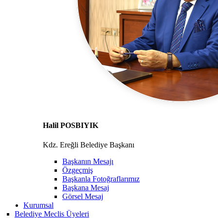
Halil POSBIYIK
Kdz. Ereğli Belediye Başkanı
Başkanın Mesajı
Özgeçmiş
Başkanla Fotoğraflarımız
Başkana Mesaj
Görsel Mesaj
Kurumsal
Belediye Meclis Üyeleri