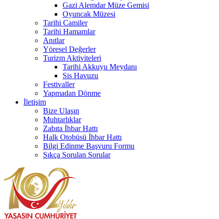
Gazi Alemdar Müze Gemisi
Oyuncak Müzesi
Tarihi Camiler
Tarihi Hamamlar
Anıtlar
Yöresel Değerler
Turizm Aktiviteleri
Tarihi Akkuyu Meydanı
Sis Havuzu
Festivaller
Yapmadan Dönme
İletişim
Bize Ulaşın
Muhtarlıklar
Zabıta İhbar Hattı
Halk Otobüsü İhbar Hattı
Bilgi Edinme Başvuru Formu
Sıkça Sorulan Sorular