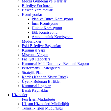
Meclis Gündemi ve Kararlar
Belediye Encümeni
Başkan Yardımcıları
Komisyonlar
Plan ve Bütçe Komisyonu
İmar Komisyonu
Hukuk Komisyonu
Etik Komisyonu
Arabuluculuk Komisyonu
Müdürlükler
Eski Belediye Başkanları
Kurumsal Yapı
Misyon - Vizyon
Faaliyet Raporları
Kurumsal Mali Durum ve Beklenti Raporu
Performans Göstergeleri
Stratejik Plan
Kardeş Kentler (Sister Cities)
Üyelik Bulunan Birlikler
Kurumsal Logolar
Basılı Kaynaklar
Hizmetler
Fen İşleri Müdürlüğü
Ulaşım Hizmetleri Müdürlüğü
Temizlik İşleri Müdürlüğü