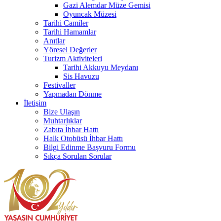
Gazi Alemdar Müze Gemisi
Oyuncak Müzesi
Tarihi Camiler
Tarihi Hamamlar
Anıtlar
Yöresel Değerler
Turizm Aktiviteleri
Tarihi Akkuyu Meydanı
Sis Havuzu
Festivaller
Yapmadan Dönme
İletişim
Bize Ulaşın
Muhtarlıklar
Zabıta İhbar Hattı
Halk Otobüsü İhbar Hattı
Bilgi Edinme Başvuru Formu
Sıkça Sorulan Sorular