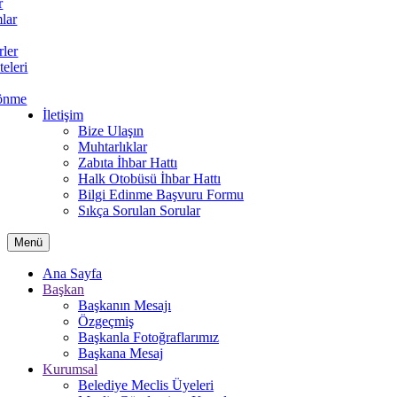
r
lar
rler
teleri
önme
İletişim
Bize Ulaşın
Muhtarlıklar
Zabıta İhbar Hattı
Halk Otobüsü İhbar Hattı
Bilgi Edinme Başvuru Formu
Sıkça Sorulan Sorular
Menü
Ana Sayfa
Başkan
Başkanın Mesajı
Özgeçmiş
Başkanla Fotoğraflarımız
Başkana Mesaj
Kurumsal
Belediye Meclis Üyeleri