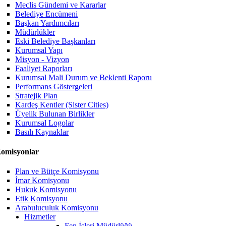
Meclis Gündemi ve Kararlar
Belediye Encümeni
Başkan Yardımcıları
Müdürlükler
Eski Belediye Başkanları
Kurumsal Yapı
Misyon - Vizyon
Faaliyet Raporları
Kurumsal Mali Durum ve Beklenti Raporu
Performans Göstergeleri
Stratejik Plan
Kardeş Kentler (Sister Cities)
Üyelik Bulunan Birlikler
Kurumsal Logolar
Basılı Kaynaklar
omisyonlar
Plan ve Bütçe Komisyonu
İmar Komisyonu
Hukuk Komisyonu
Etik Komisyonu
Arabuluculuk Komisyonu
Hizmetler
Fen İşleri Müdürlüğü