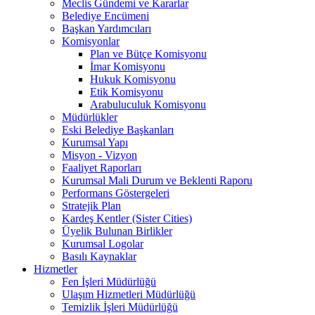
Meclis Gündemi ve Kararlar
Belediye Encümeni
Başkan Yardımcıları
Komisyonlar
Plan ve Bütçe Komisyonu
İmar Komisyonu
Hukuk Komisyonu
Etik Komisyonu
Arabuluculuk Komisyonu
Müdürlükler
Eski Belediye Başkanları
Kurumsal Yapı
Misyon - Vizyon
Faaliyet Raporları
Kurumsal Mali Durum ve Beklenti Raporu
Performans Göstergeleri
Stratejik Plan
Kardeş Kentler (Sister Cities)
Üyelik Bulunan Birlikler
Kurumsal Logolar
Basılı Kaynaklar
Hizmetler
Fen İşleri Müdürlüğü
Ulaşım Hizmetleri Müdürlüğü
Temizlik İşleri Müdürlüğü