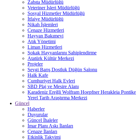
Zabıta Müdürlüğü
Veteriner İşleri Müdürlüğü
Sosyal Hizmetler Müdürlüğü
İtfaiye Müdürlüğü
Nikah İşlemleri
Cenaze Hizmetleri
Hayvan Bakımevi
Atık Yönetimi
Liman Hizmetleri
Sokak Hayvanlarını Sahiplendirme
Atatürk Kültür Merkezi
Projeler
Sevgi Barış Dostluk Düğün Salonu
Halk Kafe
Cumhuriyet Halk Evleri
SBD Plaj ve Mesire Alanı
Karadeniz Ereğli Wolfram Hoepfner Herakleia Pontike
Yerel Tarih Araştırma Merkezi
Güncel
Haberler
Duyurular
Güncel İhaleler
İmar Planı Askı İlanları
Cenaze İlanları
Etkinlik Takvimi