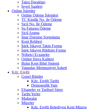
Taksi Durakları
İşyeri Saatleri
Online İşlemler
Online Ödeme İşlemleri
TC Kimlik No. ile Ödeme
Sicil No. İle Ödeme
Su Faturası Ödeme
Sicil Arama
İmar Durumu Sorgulama
Kent Rehberi
İstek Şikayet Takip Formu
İstek Şikayet Bildirim Formu
Nöbetçi Eczaneler
Online Hava Kalitesi
Bulut Kent Bilgi Sistemi
Vatandaş Memnuniyet Anketi
Kdz. Ereğli
Genel Bilgiler
Kdz. Ereğli Tarihi
Demografik Yapı
Efsaneler ve Tarihsel Süreç
Tarihi Yerler
Mağaralar
Müzeler
Kdz. Ereğli Belediyesi Kent Müzesi