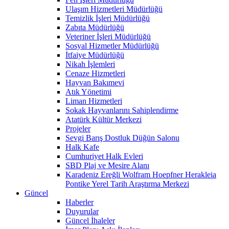
Ulaşım Hizmetleri Müdürlüğü
Temizlik İşleri Müdürlüğü
Zabıta Müdürlüğü
Veteriner İşleri Müdürlüğü
Sosyal Hizmetler Müdürlüğü
İtfaiye Müdürlüğü
Nikah İşlemleri
Cenaze Hizmetleri
Hayvan Bakımevi
Atık Yönetimi
Liman Hizmetleri
Sokak Hayvanlarını Sahiplendirme
Atatürk Kültür Merkezi
Projeler
Sevgi Barış Dostluk Düğün Salonu
Halk Kafe
Cumhuriyet Halk Evleri
SBD Plaj ve Mesire Alanı
Karadeniz Ereğli Wolfram Hoepfner Herakleia
Pontike Yerel Tarih Araştırma Merkezi
Güncel
Haberler
Duyurular
Güncel İhaleler