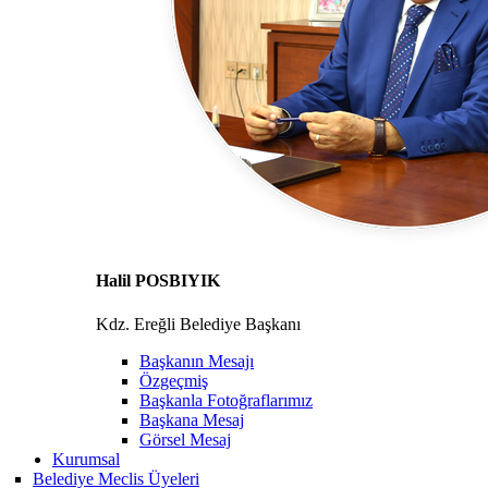
Halil POSBIYIK
Kdz. Ereğli Belediye Başkanı
Başkanın Mesajı
Özgeçmiş
Başkanla Fotoğraflarımız
Başkana Mesaj
Görsel Mesaj
Kurumsal
Belediye Meclis Üyeleri