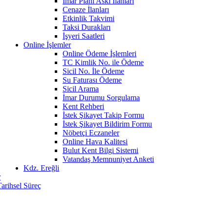
İmar Planı Askı İlanları
Cenaze İlanları
Etkinlik Takvimi
Taksi Durakları
İşyeri Saatleri
Online İşlemler
Online Ödeme İşlemleri
TC Kimlik No. ile Ödeme
Sicil No. İle Ödeme
Su Faturası Ödeme
Sicil Arama
İmar Durumu Sorgulama
Kent Rehberi
İstek Şikayet Takip Formu
İstek Şikayet Bildirim Formu
Nöbetçi Eczaneler
Online Hava Kalitesi
Bulut Kent Bilgi Sistemi
Vatandaş Memnuniyet Anketi
Kdz. Ereğli
r
Tarihsel Süreç