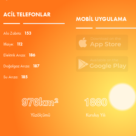
ACIL TELEFONLAR
MOBIL UYGULAMA
Alo Zabıta:
153
İtfaiye:
112
Elektrik Arıza:
186
Doğalgaz Arıza:
187
Su Arıza:
185
9
7
6
1
8
8
0
km²
Yüzölçümü
Kuruluş Yılı