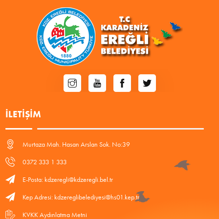
İLETIŞIM
Murtaza Mah. Hasan Arslan Sok. No:39
0372 333 1 333
E-Posta: kdzeregli@kdzeregli.bel.tr
Kep Adresi: kdzereglibelediyesi@hs01.kep.tr
KVKK Aydınlatma Metni