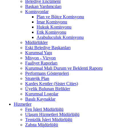
Belediye Encümeni
Başkan Yardımcıları
Komisyonlar
Plan ve Bütçe Komisyonu
İmar Komisyonu
Hukuk Komisyonu
Etik Komisyonu
Arabuluculuk Komisyonu
Müdürlükler
Eski Belediye Başkanları
Kurumsal Yapı
Misyon - Vizyon
Faaliyet Raporları
Kurumsal Mali Durum ve Beklenti Raporu
Performans Göstergeleri
Stratejik Plan
Kardeş Kentler (Sister Cities)
Üyelik Bulunan Birlikler
Kurumsal Logolar
Basılı Kaynaklar
Hizmetler
Fen İşleri Müdürlüğü
Ulaşım Hizmetleri Müdürlüğü
Temizlik İşleri Müdürlüğü
Zabıta Müdürlüğü