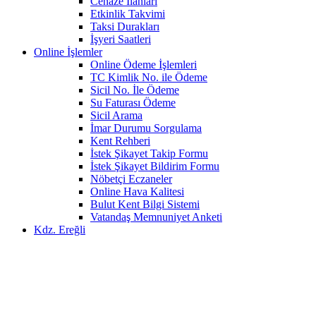
Cenaze İlanları
Etkinlik Takvimi
Taksi Durakları
İşyeri Saatleri
Online İşlemler
Online Ödeme İşlemleri
TC Kimlik No. ile Ödeme
Sicil No. İle Ödeme
Su Faturası Ödeme
Sicil Arama
İmar Durumu Sorgulama
Kent Rehberi
İstek Şikayet Takip Formu
İstek Şikayet Bildirim Formu
Nöbetçi Eczaneler
Online Hava Kalitesi
Bulut Kent Bilgi Sistemi
Vatandaş Memnuniyet Anketi
Kdz. Ereğli