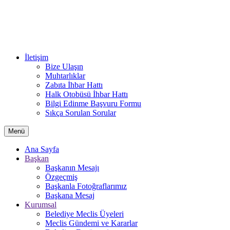
İletişim
Bize Ulaşın
Muhtarlıklar
Zabıta İhbar Hattı
Halk Otobüsü İhbar Hattı
Bilgi Edinme Başvuru Formu
Sıkça Sorulan Sorular
Menü
Ana Sayfa
Başkan
Başkanın Mesajı
Özgeçmiş
Başkanla Fotoğraflarımız
Başkana Mesaj
Kurumsal
Belediye Meclis Üyeleri
Meclis Gündemi ve Kararlar