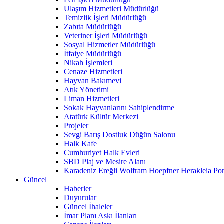
Ulaşım Hizmetleri Müdürlüğü
Temizlik İşleri Müdürlüğü
Zabıta Müdürlüğü
Veteriner İşleri Müdürlüğü
Sosyal Hizmetler Müdürlüğü
İtfaiye Müdürlüğü
Nikah İşlemleri
Cenaze Hizmetleri
Hayvan Bakımevi
Atık Yönetimi
Liman Hizmetleri
Sokak Hayvanlarını Sahiplendirme
Atatürk Kültür Merkezi
Projeler
Sevgi Barış Dostluk Düğün Salonu
Halk Kafe
Cumhuriyet Halk Evleri
SBD Plaj ve Mesire Alanı
Karadeniz Ereğli Wolfram Hoepfner Herakleia Pon
Güncel
Haberler
Duyurular
Güncel İhaleler
İmar Planı Askı İlanları