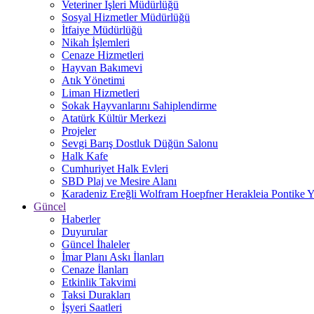
Veteriner İşleri Müdürlüğü
Sosyal Hizmetler Müdürlüğü
İtfaiye Müdürlüğü
Nikah İşlemleri
Cenaze Hizmetleri
Hayvan Bakımevi
Atık Yönetimi
Liman Hizmetleri
Sokak Hayvanlarını Sahiplendirme
Atatürk Kültür Merkezi
Projeler
Sevgi Barış Dostluk Düğün Salonu
Halk Kafe
Cumhuriyet Halk Evleri
SBD Plaj ve Mesire Alanı
Karadeniz Ereğli Wolfram Hoepfner Herakleia Pontike Y
Güncel
Haberler
Duyurular
Güncel İhaleler
İmar Planı Askı İlanları
Cenaze İlanları
Etkinlik Takvimi
Taksi Durakları
İşyeri Saatleri