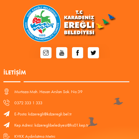
İLETIŞIM
Murtaza Mah. Hasan Arslan Sok. No:39
0372 333 1 333
E-Posta: kdzeregli@kdzeregli.bel.tr
Kep Adresi: kdzereglibelediyesi@hs01.kep.tr
KVKK Aydınlatma Metni