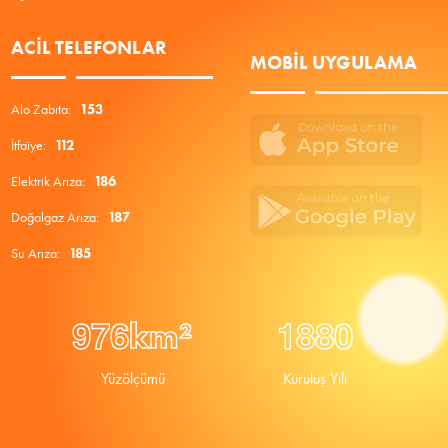
ACIL TELEFONLAR
MOBIL UYGULAMA
Alo Zabıta:
153
İtfaiye:
112
Elektrik Arıza:
186
Doğalgaz Arıza:
187
Su Arıza:
185
9
7
6
1
8
8
0
km²
Yüzölçümü
Kuruluş Yılı