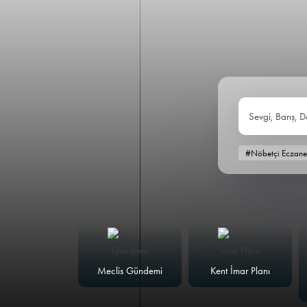
Sevgi, Barış, D
#Nöbetçi Eczane
alk Masası
Meclis Gündemi
Kent İmar Planı