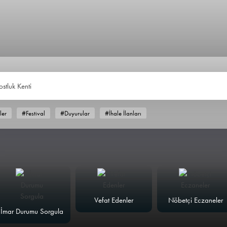
ostluk Kenti
ler
#Festival
#Duyurular
#İhale İlanları
Vefat Edenler
Nöbetçi Eczaneler
İmar Durumu Sorgula