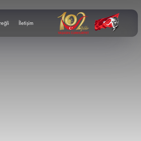
reğli
İletişim