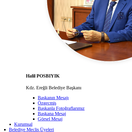
Halil POSBIYIK
Kdz. Ereğli Belediye Başkanı
Başkanın Mesajı
Özgeçmiş
Başkanla Fotoğraflarımız
Başkana Mesaj
Görsel Mesaj
Kurumsal
Belediye Meclis Üyeleri