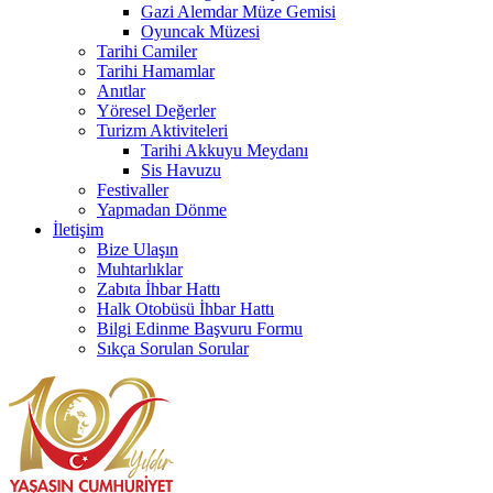
Gazi Alemdar Müze Gemisi
Oyuncak Müzesi
Tarihi Camiler
Tarihi Hamamlar
Anıtlar
Yöresel Değerler
Turizm Aktiviteleri
Tarihi Akkuyu Meydanı
Sis Havuzu
Festivaller
Yapmadan Dönme
İletişim
Bize Ulaşın
Muhtarlıklar
Zabıta İhbar Hattı
Halk Otobüsü İhbar Hattı
Bilgi Edinme Başvuru Formu
Sıkça Sorulan Sorular