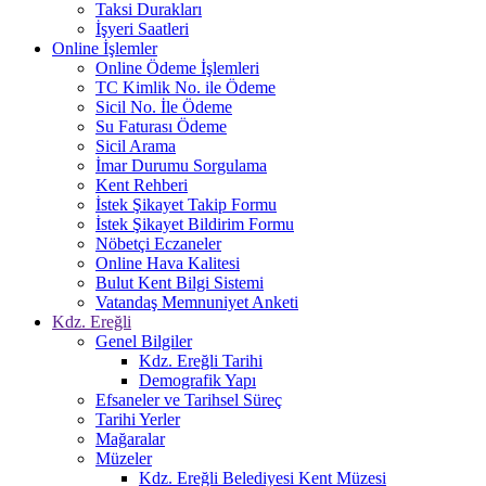
Taksi Durakları
İşyeri Saatleri
Online İşlemler
Online Ödeme İşlemleri
TC Kimlik No. ile Ödeme
Sicil No. İle Ödeme
Su Faturası Ödeme
Sicil Arama
İmar Durumu Sorgulama
Kent Rehberi
İstek Şikayet Takip Formu
İstek Şikayet Bildirim Formu
Nöbetçi Eczaneler
Online Hava Kalitesi
Bulut Kent Bilgi Sistemi
Vatandaş Memnuniyet Anketi
Kdz. Ereğli
Genel Bilgiler
Kdz. Ereğli Tarihi
Demografik Yapı
Efsaneler ve Tarihsel Süreç
Tarihi Yerler
Mağaralar
Müzeler
Kdz. Ereğli Belediyesi Kent Müzesi