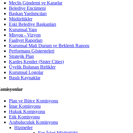
Meclis Gündemi ve Kararlar
Belediye Encümeni
Başkan Yardımcıları
Müdürlükler
Eski Belediye Başkanları
Kurumsal Yapı
Misyon - Vizyon
Faaliyet Raporları
Kurumsal Mali Durum ve Beklenti Raporu
Performans Göstergeleri
Stratejik Plan
Kardeş Kentler (Sister Cities)
Üyelik Bulunan Birlikler
Kurumsal Logolar
Basılı Kaynaklar
omisyonlar
Plan ve Bütçe Komisyonu
İmar Komisyonu
Hukuk Komisyonu
Etik Komisyonu
Arabuluculuk Komisyonu
Hizmetler
Fen İşleri Müdürlüğü