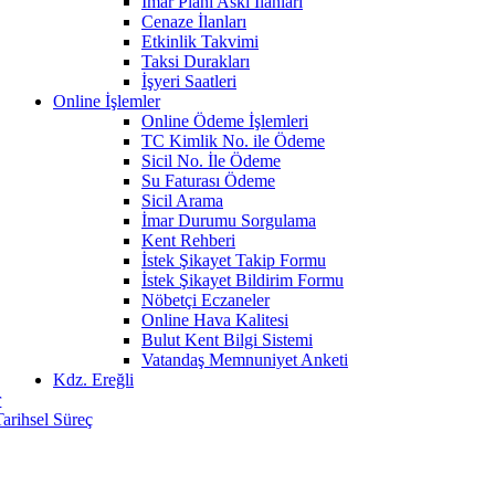
İmar Planı Askı İlanları
Cenaze İlanları
Etkinlik Takvimi
Taksi Durakları
İşyeri Saatleri
Online İşlemler
Online Ödeme İşlemleri
TC Kimlik No. ile Ödeme
Sicil No. İle Ödeme
Su Faturası Ödeme
Sicil Arama
İmar Durumu Sorgulama
Kent Rehberi
İstek Şikayet Takip Formu
İstek Şikayet Bildirim Formu
Nöbetçi Eczaneler
Online Hava Kalitesi
Bulut Kent Bilgi Sistemi
Vatandaş Memnuniyet Anketi
Kdz. Ereğli
r
Tarihsel Süreç