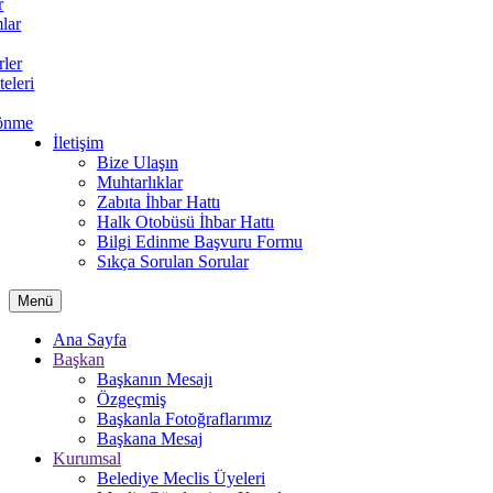
r
lar
rler
teleri
önme
İletişim
Bize Ulaşın
Muhtarlıklar
Zabıta İhbar Hattı
Halk Otobüsü İhbar Hattı
Bilgi Edinme Başvuru Formu
Sıkça Sorulan Sorular
Menü
Ana Sayfa
Başkan
Başkanın Mesajı
Özgeçmiş
Başkanla Fotoğraflarımız
Başkana Mesaj
Kurumsal
Belediye Meclis Üyeleri