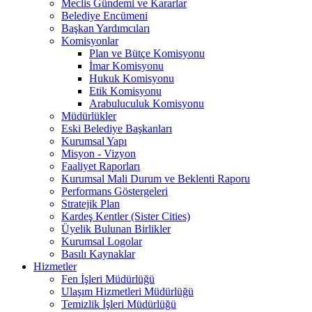
Meclis Gündemi ve Kararlar
Belediye Encümeni
Başkan Yardımcıları
Komisyonlar
Plan ve Bütçe Komisyonu
İmar Komisyonu
Hukuk Komisyonu
Etik Komisyonu
Arabuluculuk Komisyonu
Müdürlükler
Eski Belediye Başkanları
Kurumsal Yapı
Misyon - Vizyon
Faaliyet Raporları
Kurumsal Mali Durum ve Beklenti Raporu
Performans Göstergeleri
Stratejik Plan
Kardeş Kentler (Sister Cities)
Üyelik Bulunan Birlikler
Kurumsal Logolar
Basılı Kaynaklar
Hizmetler
Fen İşleri Müdürlüğü
Ulaşım Hizmetleri Müdürlüğü
Temizlik İşleri Müdürlüğü