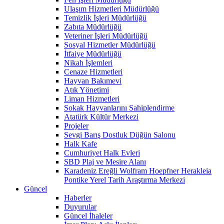
Ulaşım Hizmetleri Müdürlüğü
Temizlik İşleri Müdürlüğü
Zabıta Müdürlüğü
Veteriner İşleri Müdürlüğü
Sosyal Hizmetler Müdürlüğü
İtfaiye Müdürlüğü
Nikah İşlemleri
Cenaze Hizmetleri
Hayvan Bakımevi
Atık Yönetimi
Liman Hizmetleri
Sokak Hayvanlarını Sahiplendirme
Atatürk Kültür Merkezi
Projeler
Sevgi Barış Dostluk Düğün Salonu
Halk Kafe
Cumhuriyet Halk Evleri
SBD Plaj ve Mesire Alanı
Karadeniz Ereğli Wolfram Hoepfner Herakleia
Pontike Yerel Tarih Araştırma Merkezi
Güncel
Haberler
Duyurular
Güncel İhaleler