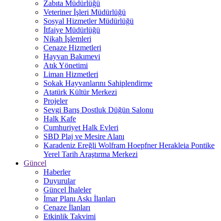
Zabıta Müdürlüğü
Veteriner İşleri Müdürlüğü
Sosyal Hizmetler Müdürlüğü
İtfaiye Müdürlüğü
Nikah İşlemleri
Cenaze Hizmetleri
Hayvan Bakımevi
Atık Yönetimi
Liman Hizmetleri
Sokak Hayvanlarını Sahiplendirme
Atatürk Kültür Merkezi
Projeler
Sevgi Barış Dostluk Düğün Salonu
Halk Kafe
Cumhuriyet Halk Evleri
SBD Plaj ve Mesire Alanı
Karadeniz Ereğli Wolfram Hoepfner Herakleia Pontike
Yerel Tarih Araştırma Merkezi
Güncel
Haberler
Duyurular
Güncel İhaleler
İmar Planı Askı İlanları
Cenaze İlanları
Etkinlik Takvimi