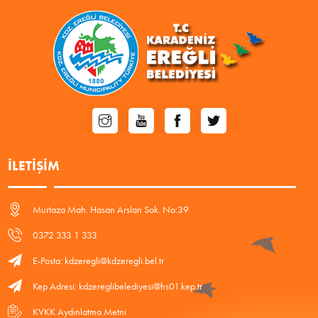
İLETIŞIM
Murtaza Mah. Hasan Arslan Sok. No:39
0372 333 1 333
E-Posta: kdzeregli@kdzeregli.bel.tr
Kep Adresi: kdzereglibelediyesi@hs01.kep.tr
KVKK Aydınlatma Metni