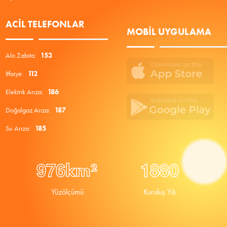
ACIL TELEFONLAR
MOBIL UYGULAMA
Alo Zabıta:
153
İtfaiye:
112
Elektrik Arıza:
186
Doğalgaz Arıza:
187
Su Arıza:
185
9
7
6
1
8
8
0
km²
Yüzölçümü
Kuruluş Yılı