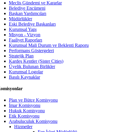
Meclis Gündemi ve Kararlar
Belediye Encümeni
Başkan Yardımcıları
Müdürlükler
Eski Belediye Başkanları
Kurumsal Yapı
Misyon - Vizyon
Faaliyet Raporları
Kurumsal Mali Durum ve Beklenti Raporu
Performans Göstergeleri
Stratejik Plan
Kardeş Kentler (Sister Cities)
Üyelik Bulunan Birlikler
Kurumsal Logolar
Basılı Kaynaklar
omisyonlar
Plan ve Bütçe Komisyonu
İmar Komisyonu
Hukuk Komisyonu
Etik Komisyonu
Arabuluculuk Komisyonu
Hizmetler
Fen İşleri Müdürlüğü