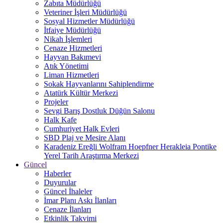
Zabıta Müdürlüğü
Veteriner İşleri Müdürlüğü
Sosyal Hizmetler Müdürlüğü
İtfaiye Müdürlüğü
Nikah İşlemleri
Cenaze Hizmetleri
Hayvan Bakımevi
Atık Yönetimi
Liman Hizmetleri
Sokak Hayvanlarını Sahiplendirme
Atatürk Kültür Merkezi
Projeler
Sevgi Barış Dostluk Düğün Salonu
Halk Kafe
Cumhuriyet Halk Evleri
SBD Plaj ve Mesire Alanı
Karadeniz Ereğli Wolfram Hoepfner Herakleia Pontike
Yerel Tarih Araştırma Merkezi
Güncel
Haberler
Duyurular
Güncel İhaleler
İmar Planı Askı İlanları
Cenaze İlanları
Etkinlik Takvimi