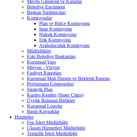
Meclis Gündemi ve Kararlar
Belediye Encümeni
Başkan Yardımcıları
Komisyonlar
Plan ve Bütçe Komisyonu
İmar Komisyonu
Hukuk Komisyonu
Etik Komisyonu
Arabuluculuk Komisyonu
Müdürlükler
Eski Belediye Başkanları
Kurumsal Yapı
Misyon - Vizyon
Faaliyet Raporları
Kurumsal Mali Durum ve Beklenti Raporu
Performans Göstergeleri
Stratejik Plan
Kardeş Kentler (Sister Cities)
Üyelik Bulunan Birlikler
Kurumsal Logolar
Basılı Kaynaklar
Hizmetler
Fen İşleri Müdürlüğü
Ulaşım Hizmetleri Müdürlüğü
Temizlik İşleri Müdürlüğü