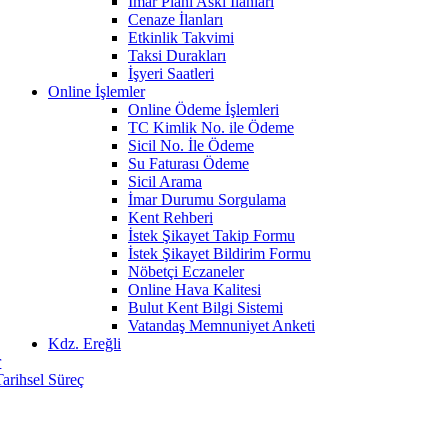
İmar Planı Askı İlanları
Cenaze İlanları
Etkinlik Takvimi
Taksi Durakları
İşyeri Saatleri
Online İşlemler
Online Ödeme İşlemleri
TC Kimlik No. ile Ödeme
Sicil No. İle Ödeme
Su Faturası Ödeme
Sicil Arama
İmar Durumu Sorgulama
Kent Rehberi
İstek Şikayet Takip Formu
İstek Şikayet Bildirim Formu
Nöbetçi Eczaneler
Online Hava Kalitesi
Bulut Kent Bilgi Sistemi
Vatandaş Memnuniyet Anketi
Kdz. Ereğli
r
Tarihsel Süreç