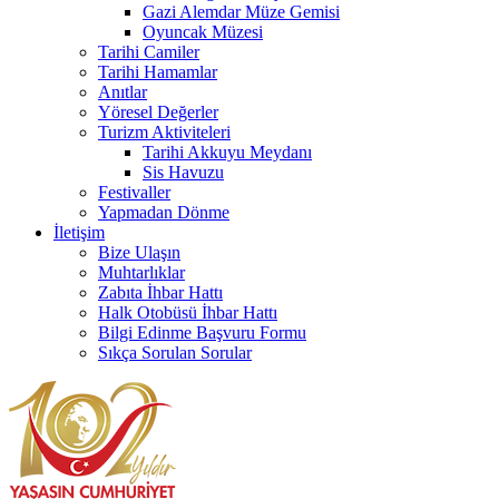
Gazi Alemdar Müze Gemisi
Oyuncak Müzesi
Tarihi Camiler
Tarihi Hamamlar
Anıtlar
Yöresel Değerler
Turizm Aktiviteleri
Tarihi Akkuyu Meydanı
Sis Havuzu
Festivaller
Yapmadan Dönme
İletişim
Bize Ulaşın
Muhtarlıklar
Zabıta İhbar Hattı
Halk Otobüsü İhbar Hattı
Bilgi Edinme Başvuru Formu
Sıkça Sorulan Sorular