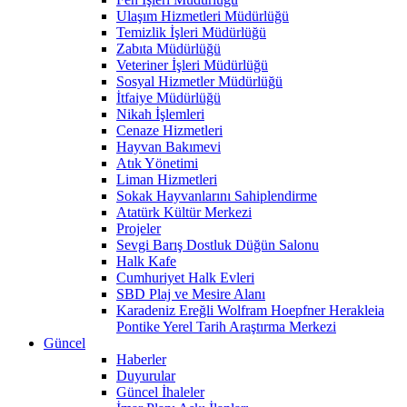
Ulaşım Hizmetleri Müdürlüğü
Temizlik İşleri Müdürlüğü
Zabıta Müdürlüğü
Veteriner İşleri Müdürlüğü
Sosyal Hizmetler Müdürlüğü
İtfaiye Müdürlüğü
Nikah İşlemleri
Cenaze Hizmetleri
Hayvan Bakımevi
Atık Yönetimi
Liman Hizmetleri
Sokak Hayvanlarını Sahiplendirme
Atatürk Kültür Merkezi
Projeler
Sevgi Barış Dostluk Düğün Salonu
Halk Kafe
Cumhuriyet Halk Evleri
SBD Plaj ve Mesire Alanı
Karadeniz Ereğli Wolfram Hoepfner Herakleia
Pontike Yerel Tarih Araştırma Merkezi
Güncel
Haberler
Duyurular
Güncel İhaleler