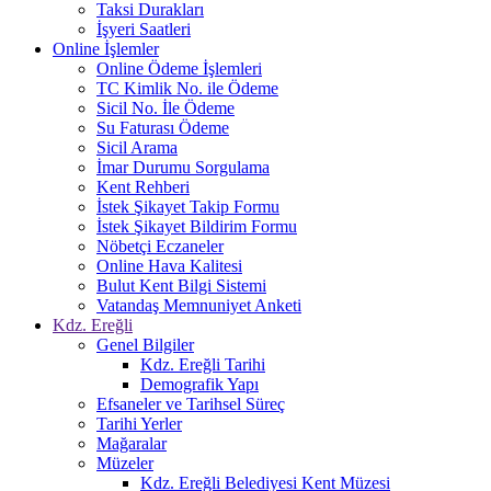
Taksi Durakları
İşyeri Saatleri
Online İşlemler
Online Ödeme İşlemleri
TC Kimlik No. ile Ödeme
Sicil No. İle Ödeme
Su Faturası Ödeme
Sicil Arama
İmar Durumu Sorgulama
Kent Rehberi
İstek Şikayet Takip Formu
İstek Şikayet Bildirim Formu
Nöbetçi Eczaneler
Online Hava Kalitesi
Bulut Kent Bilgi Sistemi
Vatandaş Memnuniyet Anketi
Kdz. Ereğli
Genel Bilgiler
Kdz. Ereğli Tarihi
Demografik Yapı
Efsaneler ve Tarihsel Süreç
Tarihi Yerler
Mağaralar
Müzeler
Kdz. Ereğli Belediyesi Kent Müzesi