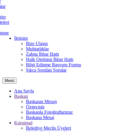
r
lar
rler
teleri
önme
İletişim
Bize Ulaşın
Muhtarlıklar
Zabıta İhbar Hattı
Halk Otobüsü İhbar Hattı
Bilgi Edinme Başvuru Formu
Sıkça Sorulan Sorular
Menü
Ana Sayfa
Başkan
Başkanın Mesajı
Özgeçmiş
Başkanla Fotoğraflarımız
Başkana Mesaj
Kurumsal
Belediye Meclis Üyeleri