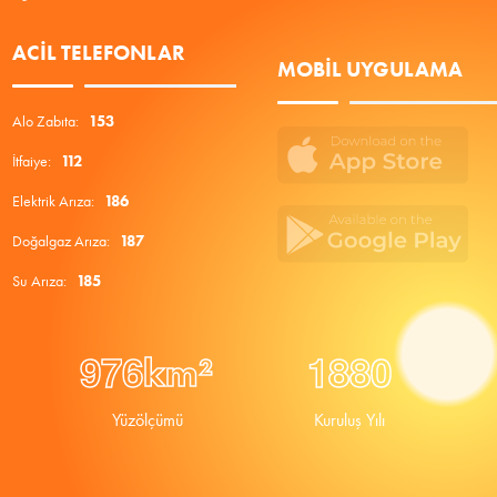
ACIL TELEFONLAR
MOBIL UYGULAMA
Alo Zabıta:
153
İtfaiye:
112
Elektrik Arıza:
186
Doğalgaz Arıza:
187
Su Arıza:
185
9
7
6
1
8
8
0
km²
Yüzölçümü
Kuruluş Yılı