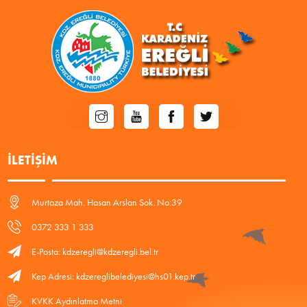
İLETIŞIM
Murtaza Mah. Hasan Arslan Sok. No:39
0372 333 1 333
E-Posta: kdzeregli@kdzeregli.bel.tr
Kep Adresi: kdzereglibelediyesi@hs01.kep.tr
KVKK Aydınlatma Metni