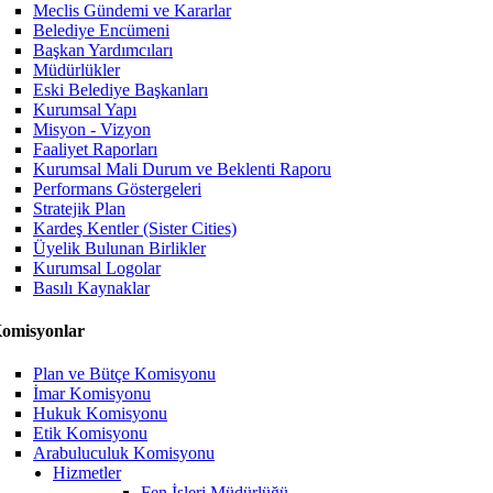
Meclis Gündemi ve Kararlar
Belediye Encümeni
Başkan Yardımcıları
Müdürlükler
Eski Belediye Başkanları
Kurumsal Yapı
Misyon - Vizyon
Faaliyet Raporları
Kurumsal Mali Durum ve Beklenti Raporu
Performans Göstergeleri
Stratejik Plan
Kardeş Kentler (Sister Cities)
Üyelik Bulunan Birlikler
Kurumsal Logolar
Basılı Kaynaklar
omisyonlar
Plan ve Bütçe Komisyonu
İmar Komisyonu
Hukuk Komisyonu
Etik Komisyonu
Arabuluculuk Komisyonu
Hizmetler
Fen İşleri Müdürlüğü