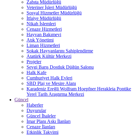
Zabıta Müdürlüğü
Veteriner İşleri Müdürlüğü
Sosyal Hizmetler Müdürlüğü
İtfaiye Müdürlüğü
Nikah İşlemleri
Cenaze Hizmetleri
Hayvan Bakımevi
Atık Yönetimi
Liman Hizmetleri
Sokak Hayvanlarını Sahiplendirme
Atatürk Kültür Merkezi
Projeler
Sevgi Barış Dostluk Düğün Salonu
Halk Kafe
Cumhuriyet Halk Evleri
SBD Plaj ve Mesire Alanı
Karadeniz Ereğli Wolfram Hoepfner Herakleia Pontike
Yerel Tarih Araştırma Merkezi
Güncel
Haberler
Duyurular
Güncel İhaleler
İmar Planı Askı İlanları
Cenaze İlanları
Etkinlik Takvimi