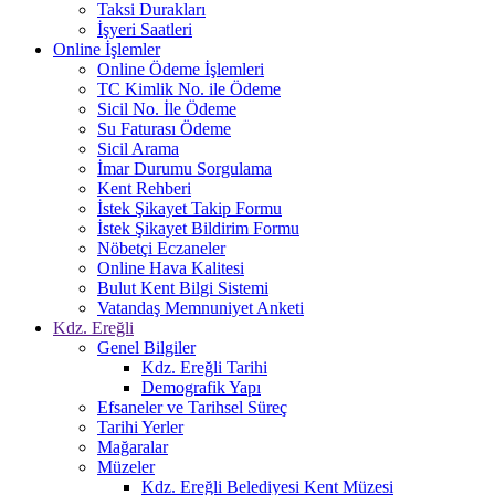
Taksi Durakları
İşyeri Saatleri
Online İşlemler
Online Ödeme İşlemleri
TC Kimlik No. ile Ödeme
Sicil No. İle Ödeme
Su Faturası Ödeme
Sicil Arama
İmar Durumu Sorgulama
Kent Rehberi
İstek Şikayet Takip Formu
İstek Şikayet Bildirim Formu
Nöbetçi Eczaneler
Online Hava Kalitesi
Bulut Kent Bilgi Sistemi
Vatandaş Memnuniyet Anketi
Kdz. Ereğli
Genel Bilgiler
Kdz. Ereğli Tarihi
Demografik Yapı
Efsaneler ve Tarihsel Süreç
Tarihi Yerler
Mağaralar
Müzeler
Kdz. Ereğli Belediyesi Kent Müzesi