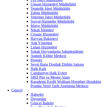
Ulaşım Hizmetleri Müdürlüğü
Temizlik İşleri Müdürlüğü
Zabıta Müdürlüğü
Veteriner İşleri Müdürlüğü
Sosyal Hizmetler Müdürlüğü
İtfaiye Müdürlüğü
Nikah İşlemleri
Cenaze Hizmetleri
Hayvan Bakımevi
Atık Yönetimi
Liman Hizmetleri
Sokak Hayvanlarını Sahiplendirme
Atatürk Kültür Merkezi
Projeler
Sevgi Barış Dostluk Düğün Salonu
Halk Kafe
Cumhuriyet Halk Evleri
SBD Plaj ve Mesire Alanı
Karadeniz Ereğli Wolfram Hoepfner Herakleia
Pontike Yerel Tarih Araştırma Merkezi
Güncel
Haberler
Duyurular
Güncel İhaleler