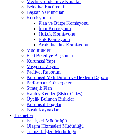
Meclis Gündemi ve Kararlar
Belediye Encümeni
Başkan Yardımcıları
Komisyonlar
Plan ve Bütçe Komisyonu
İmar Komisyonu
Hukuk Komisyonu
Etik Komisyonu
Arabuluculuk Komisyonu
Müdürlükler
Eski Belediye Başkanları
Kurumsal Yapı
Misyon - Vizyon
Faaliyet Raporları
Kurumsal Mali Durum ve Beklenti Raporu
Performans Göstergeleri
Stratejik Plan
Kardeş Kentler (Sister Cities)
Üyelik Bulunan Birlikler
Kurumsal Logolar
Basılı Kaynaklar
Hizmetler
Fen İşleri Müdürlüğü
Ulaşım Hizmetleri Müdürlüğü
Temizlik İşleri Müdürlüğü