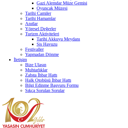
Gazi Alemdar Müze Gemisi
Oyuncak Müzesi
Tarihi Camiler
Tarihi Hamamlar
Anıtlar
Yöresel Değerler
Turizm Aktiviteleri
Tarihi Akkuyu Meydanı
Sis Havuzu
Festivaller
Yapmadan Dönme
İletişim
Bize Ulaşın
Muhtarlıklar
Zabıta İhbar Hattı
Halk Otobüsü İhbar Hattı
Bilgi Edinme Başvuru Formu
Sıkça Sorulan Sorular