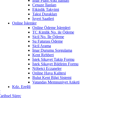
İmar Planı Askı İlanları
Cenaze İlanları
Etkinlik Takvimi
Taksi Durakları
İşyeri Saatleri
Online İşlemler
Online Ödeme İşlemleri
TC Kimlik No. ile Ödeme
Sicil No. İle Ödeme
Su Faturası Ödeme
Sicil Arama
İmar Durumu Sorgulama
Kent Rehberi
İstek Şikayet Takip Formu
İstek Şikayet Bildirim Formu
Nöbetçi Eczaneler
Online Hava Kalitesi
Bulut Kent Bilgi Sistemi
Vatandaş Memnuniyet Anketi
Kdz. Ereğli
r
Tarihsel Süreç