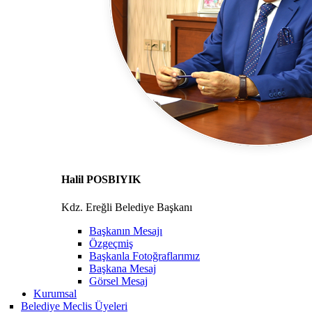
Halil POSBIYIK
Kdz. Ereğli Belediye Başkanı
Başkanın Mesajı
Özgeçmiş
Başkanla Fotoğraflarımız
Başkana Mesaj
Görsel Mesaj
Kurumsal
Belediye Meclis Üyeleri