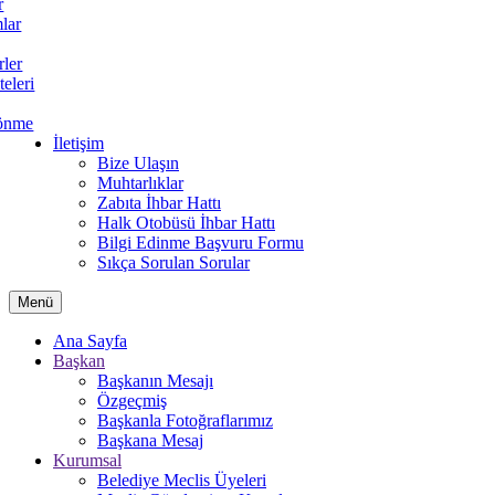
r
lar
rler
teleri
önme
İletişim
Bize Ulaşın
Muhtarlıklar
Zabıta İhbar Hattı
Halk Otobüsü İhbar Hattı
Bilgi Edinme Başvuru Formu
Sıkça Sorulan Sorular
Menü
Ana Sayfa
Başkan
Başkanın Mesajı
Özgeçmiş
Başkanla Fotoğraflarımız
Başkana Mesaj
Kurumsal
Belediye Meclis Üyeleri