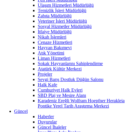
Ulaşım Hizmetleri Müdürlüğü
Temizlik İşleri Müdürlüğü
Zabıta Müdürlüğü
Veteriner İşleri Müdürlüğü
Sosyal Hizmetler Müdürlüğü
İtfaiye Müdürlüğü
Nikah İşlemleri
Cenaze Hizmetleri
Hayvan Bakımevi
Atık Yönetimi
Liman Hizmetleri
Sokak Hayvanlarını Sahiplendirme
Atatürk Kültür Merkezi
Projeler
Sevgi Barış Dostluk Düğün Salonu
Halk Kafe
Cumhuriyet Halk Evleri
SBD Plaj ve Mesire Alanı
Karadeniz Ereğli Wolfram Hoepfner Herakleia
Pontike Yerel Tarih Araştırma Merkezi
Güncel
Haberler
Duyurular
Güncel İhaleler