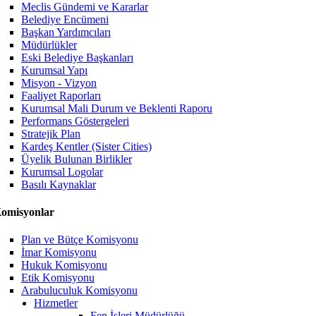
Meclis Gündemi ve Kararlar
Belediye Encümeni
Başkan Yardımcıları
Müdürlükler
Eski Belediye Başkanları
Kurumsal Yapı
Misyon - Vizyon
Faaliyet Raporları
Kurumsal Mali Durum ve Beklenti Raporu
Performans Göstergeleri
Stratejik Plan
Kardeş Kentler (Sister Cities)
Üyelik Bulunan Birlikler
Kurumsal Logolar
Basılı Kaynaklar
omisyonlar
Plan ve Bütçe Komisyonu
İmar Komisyonu
Hukuk Komisyonu
Etik Komisyonu
Arabuluculuk Komisyonu
Hizmetler
Fen İşleri Müdürlüğü