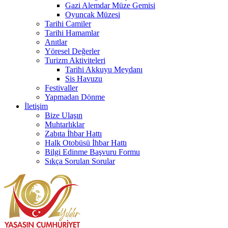
Gazi Alemdar Müze Gemisi
Oyuncak Müzesi
Tarihi Camiler
Tarihi Hamamlar
Anıtlar
Yöresel Değerler
Turizm Aktiviteleri
Tarihi Akkuyu Meydanı
Sis Havuzu
Festivaller
Yapmadan Dönme
İletişim
Bize Ulaşın
Muhtarlıklar
Zabıta İhbar Hattı
Halk Otobüsü İhbar Hattı
Bilgi Edinme Başvuru Formu
Sıkça Sorulan Sorular