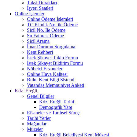
Taksi Durakları
İşyeri Saatleri
Online İşlemler
Online Ödeme İşlemleri
TC Kimlik No. ile Ödeme
Sicil No. İle Ödeme
Su Faturası Ödeme
Sicil Arama
İmar Durumu Sorgulama
Kent Rehberi
İstek Şikayet Takip Formu
İstek Şikayet Bildirim Formu
Nöbetçi Eczaneler
Online Hava Kalitesi
Bulut Kent Bilgi Sistemi
Vatandaş Memnuniyet Anketi
Kdz. Ereğli
Genel Bilgiler
Kdz. Ereğli Tarihi
Demografik Yapı
Efsaneler ve Tarihsel Süreç
Tarihi Yerler
Mağaralar
Müzeler
Kdz. Ereğli Belediyesi Kent Müzesi