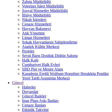
Zabıta Müdürlüğü
Veteriner İşleri Müdürlüğü
Sosyal Hizmetler Müdürlüğü
İtfaiye Müdürlüğü
Nikah İşlemleri
Cenaze Hizmetleri
Hayvan Bakımevi
Atık Yönetimi
Liman Hizmetleri
Sokak Hayvanlarını Sahiplendirme
Atatürk Kültür Merkezi
Projeler
Sevgi Barış Dostluk Düğün Salonu
Halk Kafe
Cumhuriyet Halk Evleri
SBD Plaj ve Mesire Alanı
Karadeniz Ereğli Wolfram Hoepfner Herakleia Pontike
Yerel Tarih Araştırma Merkezi
Güncel
Haberler
Duyurular
Güncel İhaleler
İmar Planı Askı İlanları
Cenaze İlanları
Etkinlik Takvimi