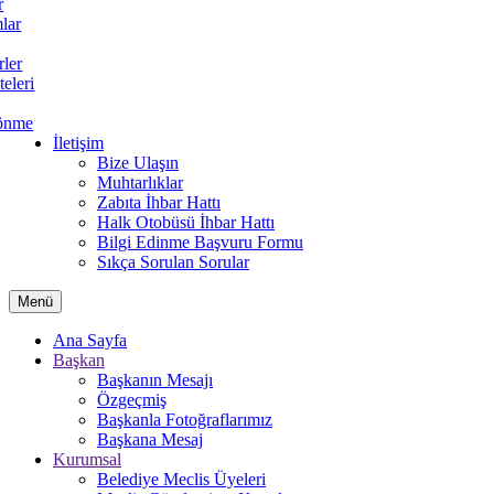
r
lar
rler
teleri
önme
İletişim
Bize Ulaşın
Muhtarlıklar
Zabıta İhbar Hattı
Halk Otobüsü İhbar Hattı
Bilgi Edinme Başvuru Formu
Sıkça Sorulan Sorular
Menü
Ana Sayfa
Başkan
Başkanın Mesajı
Özgeçmiş
Başkanla Fotoğraflarımız
Başkana Mesaj
Kurumsal
Belediye Meclis Üyeleri