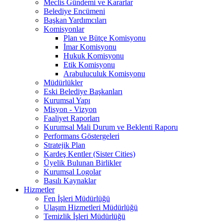
Meclis Gündemi ve Kararlar
Belediye Encümeni
Başkan Yardımcıları
Komisyonlar
Plan ve Bütçe Komisyonu
İmar Komisyonu
Hukuk Komisyonu
Etik Komisyonu
Arabuluculuk Komisyonu
Müdürlükler
Eski Belediye Başkanları
Kurumsal Yapı
Misyon - Vizyon
Faaliyet Raporları
Kurumsal Mali Durum ve Beklenti Raporu
Performans Göstergeleri
Stratejik Plan
Kardeş Kentler (Sister Cities)
Üyelik Bulunan Birlikler
Kurumsal Logolar
Basılı Kaynaklar
Hizmetler
Fen İşleri Müdürlüğü
Ulaşım Hizmetleri Müdürlüğü
Temizlik İşleri Müdürlüğü