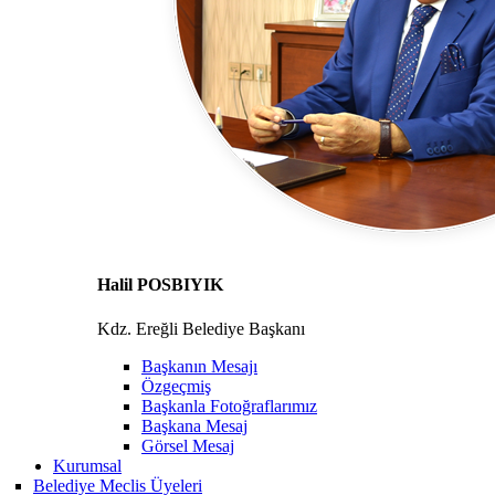
Halil POSBIYIK
Kdz. Ereğli Belediye Başkanı
Başkanın Mesajı
Özgeçmiş
Başkanla Fotoğraflarımız
Başkana Mesaj
Görsel Mesaj
Kurumsal
Belediye Meclis Üyeleri