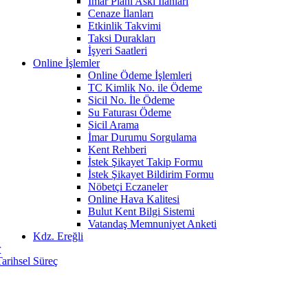
İmar Planı Askı İlanları
Cenaze İlanları
Etkinlik Takvimi
Taksi Durakları
İşyeri Saatleri
Online İşlemler
Online Ödeme İşlemleri
TC Kimlik No. ile Ödeme
Sicil No. İle Ödeme
Su Faturası Ödeme
Sicil Arama
İmar Durumu Sorgulama
Kent Rehberi
İstek Şikayet Takip Formu
İstek Şikayet Bildirim Formu
Nöbetçi Eczaneler
Online Hava Kalitesi
Bulut Kent Bilgi Sistemi
Vatandaş Memnuniyet Anketi
Kdz. Ereğli
r
Tarihsel Süreç