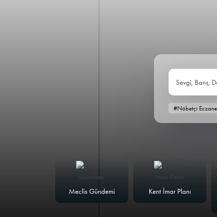
Sevgi, Barış, D
#Nöbetçi Eczane
alk Masası
Meclis Gündemi
Kent İmar Planı