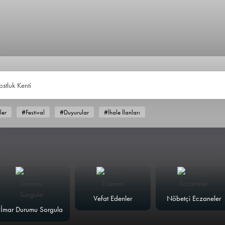
ostluk Ken
ler
#Festival
#Duyurular
#İhale İlanları
Vefat Edenler
Nöbetçi Eczaneler
İmar Durumu Sorgula