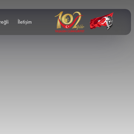
reğli
İletişim