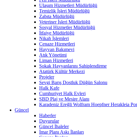
Ulaşım Hizmetleri Müdürlüğü
Temizlik İşleri Müdürlüğü
Zabıta Müdürlüğü
Veteriner İşleri Müdürlüğü
Sosyal Hizmetler Müdürlüğü
İtfaiye Müdürlüğü
Nikah İşlemleri
Cenaze Hizmetleri
Hayvan Bakımevi
Atık Yönetimi
Liman Hizmetleri
Sokak Hayvanlarını Sahiplendirme
Atatürk Kültür Merkezi
Projeler
Sevgi Barış Dostluk Düğün Salonu
Halk Kafe
Cumhuriyet Halk Evleri
SBD Plaj ve Mesire Alanı
Karadeniz Ereğli Wolfram Hoepfner Herakleia Pon
Güncel
Haberler
Duyurular
Güncel İhaleler
İmar Planı Askı İlanları