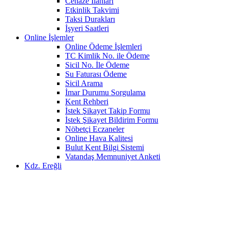
Cenaze İlanları
Etkinlik Takvimi
Taksi Durakları
İşyeri Saatleri
Online İşlemler
Online Ödeme İşlemleri
TC Kimlik No. ile Ödeme
Sicil No. İle Ödeme
Su Faturası Ödeme
Sicil Arama
İmar Durumu Sorgulama
Kent Rehberi
İstek Şikayet Takip Formu
İstek Şikayet Bildirim Formu
Nöbetçi Eczaneler
Online Hava Kalitesi
Bulut Kent Bilgi Sistemi
Vatandaş Memnuniyet Anketi
Kdz. Ereğli