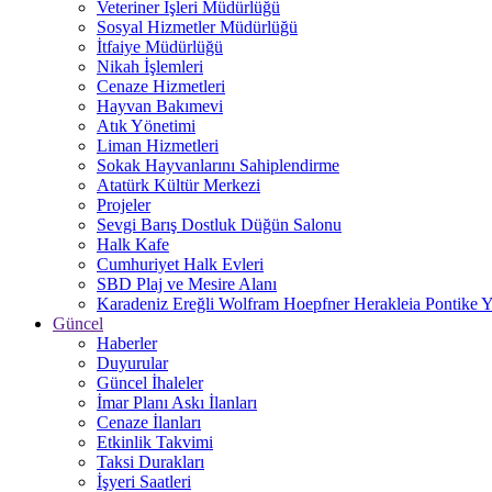
Veteriner İşleri Müdürlüğü
Sosyal Hizmetler Müdürlüğü
İtfaiye Müdürlüğü
Nikah İşlemleri
Cenaze Hizmetleri
Hayvan Bakımevi
Atık Yönetimi
Liman Hizmetleri
Sokak Hayvanlarını Sahiplendirme
Atatürk Kültür Merkezi
Projeler
Sevgi Barış Dostluk Düğün Salonu
Halk Kafe
Cumhuriyet Halk Evleri
SBD Plaj ve Mesire Alanı
Karadeniz Ereğli Wolfram Hoepfner Herakleia Pontike Y
Güncel
Haberler
Duyurular
Güncel İhaleler
İmar Planı Askı İlanları
Cenaze İlanları
Etkinlik Takvimi
Taksi Durakları
İşyeri Saatleri