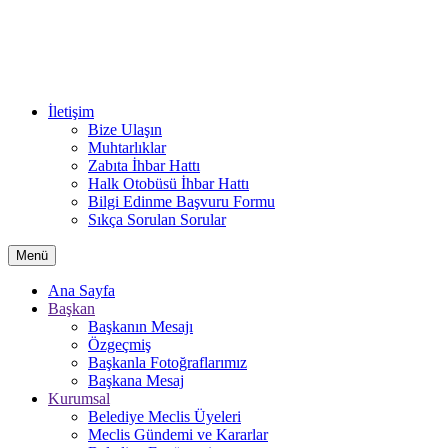
İletişim
Bize Ulaşın
Muhtarlıklar
Zabıta İhbar Hattı
Halk Otobüsü İhbar Hattı
Bilgi Edinme Başvuru Formu
Sıkça Sorulan Sorular
Menü
Ana Sayfa
Başkan
Başkanın Mesajı
Özgeçmiş
Başkanla Fotoğraflarımız
Başkana Mesaj
Kurumsal
Belediye Meclis Üyeleri
Meclis Gündemi ve Kararlar