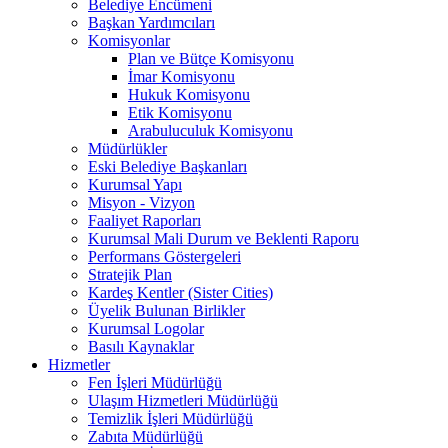
Belediye Encümeni
Başkan Yardımcıları
Komisyonlar
Plan ve Bütçe Komisyonu
İmar Komisyonu
Hukuk Komisyonu
Etik Komisyonu
Arabuluculuk Komisyonu
Müdürlükler
Eski Belediye Başkanları
Kurumsal Yapı
Misyon - Vizyon
Faaliyet Raporları
Kurumsal Mali Durum ve Beklenti Raporu
Performans Göstergeleri
Stratejik Plan
Kardeş Kentler (Sister Cities)
Üyelik Bulunan Birlikler
Kurumsal Logolar
Basılı Kaynaklar
Hizmetler
Fen İşleri Müdürlüğü
Ulaşım Hizmetleri Müdürlüğü
Temizlik İşleri Müdürlüğü
Zabıta Müdürlüğü