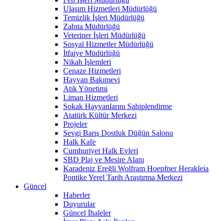
Ulaşım Hizmetleri Müdürlüğü
Temizlik İşleri Müdürlüğü
Zabıta Müdürlüğü
Veteriner İşleri Müdürlüğü
Sosyal Hizmetler Müdürlüğü
İtfaiye Müdürlüğü
Nikah İşlemleri
Cenaze Hizmetleri
Hayvan Bakımevi
Atık Yönetimi
Liman Hizmetleri
Sokak Hayvanlarını Sahiplendirme
Atatürk Kültür Merkezi
Projeler
Sevgi Barış Dostluk Düğün Salonu
Halk Kafe
Cumhuriyet Halk Evleri
SBD Plaj ve Mesire Alanı
Karadeniz Ereğli Wolfram Hoepfner Herakleia
Pontike Yerel Tarih Araştırma Merkezi
Güncel
Haberler
Duyurular
Güncel İhaleler