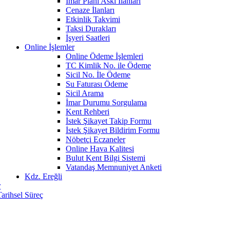
İmar Planı Askı İlanları
Cenaze İlanları
Etkinlik Takvimi
Taksi Durakları
İşyeri Saatleri
Online İşlemler
Online Ödeme İşlemleri
TC Kimlik No. ile Ödeme
Sicil No. İle Ödeme
Su Faturası Ödeme
Sicil Arama
İmar Durumu Sorgulama
Kent Rehberi
İstek Şikayet Takip Formu
İstek Şikayet Bildirim Formu
Nöbetçi Eczaneler
Online Hava Kalitesi
Bulut Kent Bilgi Sistemi
Vatandaş Memnuniyet Anketi
Kdz. Ereğli
r
Tarihsel Süreç