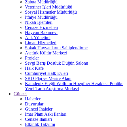
Zabıta Müdürlüğü
Veteriner İşleri Müdürlüğü
Sosyal Hizmetler Müdürlüğü
İtfaiye Müdürlüğü
Nikah İşlemleri
Cenaze Hizmetleri
Hayvan Bakımevi
Atık Yönetimi
Liman Hizmetleri
Sokak Hayvanlarını Sahiplendirme
Atatürk Kültür Merkezi
Projeler
Sevgi Barış Dostluk Düğün Salonu
Halk Kafe
Cumhuriyet Halk Evleri
SBD Plaj ve Mesire Alanı
Karadeniz Ereğli Wolfram Hoepfner Herakleia Pontike
Yerel Tarih Araştırma Merkezi
Güncel
Haberler
Duyurular
Güncel İhaleler
İmar Planı Askı İlanları
Cenaze İlanları
Etkinlik Takvimi