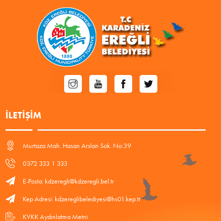
İLETIŞIM
Murtaza Mah. Hasan Arslan Sok. No:39
0372 333 1 333
E-Posta: kdzeregli@kdzeregli.bel.tr
Kep Adresi: kdzereglibelediyesi@hs01.kep.tr
KVKK Aydınlatma Metni