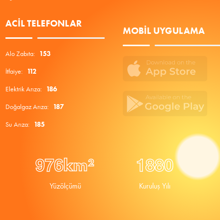
ACIL TELEFONLAR
MOBIL UYGULAMA
Alo Zabıta:
153
İtfaiye:
112
Elektrik Arıza:
186
Doğalgaz Arıza:
187
Su Arıza:
185
9
7
6
1
8
8
0
km²
Yüzölçümü
Kuruluş Yılı