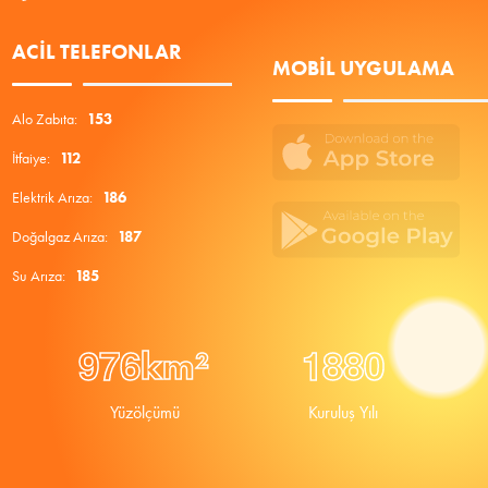
ACIL TELEFONLAR
MOBIL UYGULAMA
Alo Zabıta:
153
İtfaiye:
112
Elektrik Arıza:
186
Doğalgaz Arıza:
187
Su Arıza:
185
9
7
6
1
8
8
0
km²
Yüzölçümü
Kuruluş Yılı