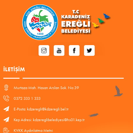
İLETIŞIM
Murtaza Mah. Hasan Arslan Sok. No:39
0372 333 1 333
E-Posta: kdzeregli@kdzeregli.bel.tr
Kep Adresi: kdzereglibelediyesi@hs01.kep.tr
KVKK Aydınlatma Metni