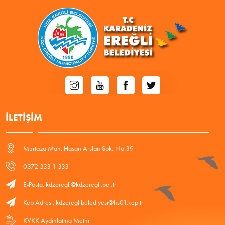
İLETIŞIM
Murtaza Mah. Hasan Arslan Sok. No:39
0372 333 1 333
E-Posta: kdzeregli@kdzeregli.bel.tr
Kep Adresi: kdzereglibelediyesi@hs01.kep.tr
KVKK Aydınlatma Metni