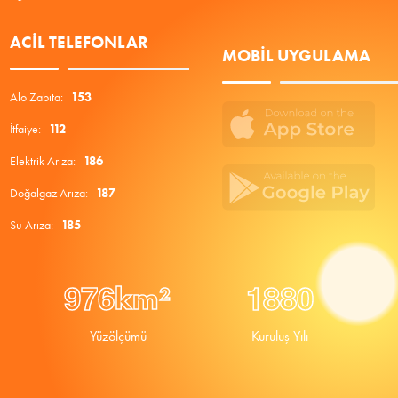
ACIL TELEFONLAR
MOBIL UYGULAMA
Alo Zabıta:
153
İtfaiye:
112
Elektrik Arıza:
186
Doğalgaz Arıza:
187
Su Arıza:
185
9
7
6
1
8
8
0
km²
Yüzölçümü
Kuruluş Yılı