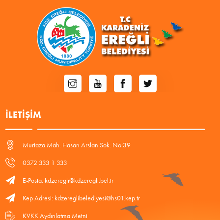
İLETIŞIM
Murtaza Mah. Hasan Arslan Sok. No:39
0372 333 1 333
E-Posta: kdzeregli@kdzeregli.bel.tr
Kep Adresi: kdzereglibelediyesi@hs01.kep.tr
KVKK Aydınlatma Metni