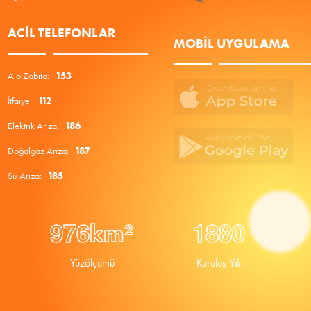
ACIL TELEFONLAR
MOBIL UYGULAMA
Alo Zabıta:
153
İtfaiye:
112
Elektrik Arıza:
186
Doğalgaz Arıza:
187
Su Arıza:
185
9
7
6
1
8
8
0
km²
Yüzölçümü
Kuruluş Yılı