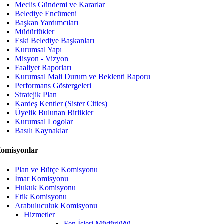
Meclis Gündemi ve Kararlar
Belediye Encümeni
Başkan Yardımcıları
Müdürlükler
Eski Belediye Başkanları
Kurumsal Yapı
Misyon - Vizyon
Faaliyet Raporları
Kurumsal Mali Durum ve Beklenti Raporu
Performans Göstergeleri
Stratejik Plan
Kardeş Kentler (Sister Cities)
Üyelik Bulunan Birlikler
Kurumsal Logolar
Basılı Kaynaklar
omisyonlar
Plan ve Bütçe Komisyonu
İmar Komisyonu
Hukuk Komisyonu
Etik Komisyonu
Arabuluculuk Komisyonu
Hizmetler
Fen İşleri Müdürlüğü