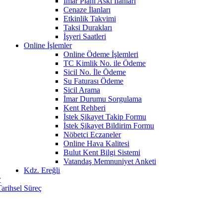
İmar Planı Askı İlanları
Cenaze İlanları
Etkinlik Takvimi
Taksi Durakları
İşyeri Saatleri
Online İşlemler
Online Ödeme İşlemleri
TC Kimlik No. ile Ödeme
Sicil No. İle Ödeme
Su Faturası Ödeme
Sicil Arama
İmar Durumu Sorgulama
Kent Rehberi
İstek Şikayet Takip Formu
İstek Şikayet Bildirim Formu
Nöbetçi Eczaneler
Online Hava Kalitesi
Bulut Kent Bilgi Sistemi
Vatandaş Memnuniyet Anketi
Kdz. Ereğli
r
Tarihsel Süreç