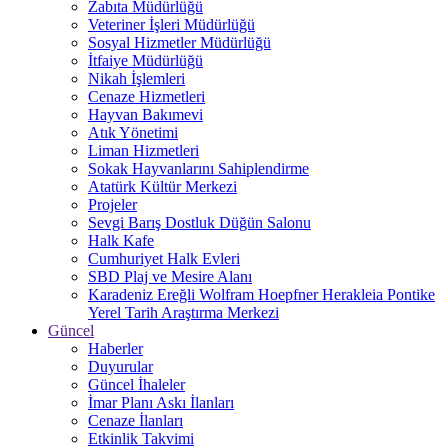
Zabıta Müdürlüğü
Veteriner İşleri Müdürlüğü
Sosyal Hizmetler Müdürlüğü
İtfaiye Müdürlüğü
Nikah İşlemleri
Cenaze Hizmetleri
Hayvan Bakımevi
Atık Yönetimi
Liman Hizmetleri
Sokak Hayvanlarını Sahiplendirme
Atatürk Kültür Merkezi
Projeler
Sevgi Barış Dostluk Düğün Salonu
Halk Kafe
Cumhuriyet Halk Evleri
SBD Plaj ve Mesire Alanı
Karadeniz Ereğli Wolfram Hoepfner Herakleia Pontike
Yerel Tarih Araştırma Merkezi
Güncel
Haberler
Duyurular
Güncel İhaleler
İmar Planı Askı İlanları
Cenaze İlanları
Etkinlik Takvimi