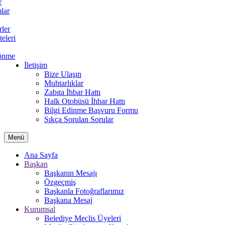
r
lar
rler
teleri
önme
İletişim
Bize Ulaşın
Muhtarlıklar
Zabıta İhbar Hattı
Halk Otobüsü İhbar Hattı
Bilgi Edinme Başvuru Formu
Sıkça Sorulan Sorular
Menü
Ana Sayfa
Başkan
Başkanın Mesajı
Özgeçmiş
Başkanla Fotoğraflarımız
Başkana Mesaj
Kurumsal
Belediye Meclis Üyeleri