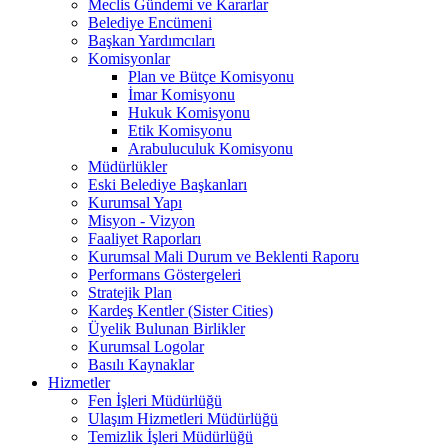
Meclis Gündemi ve Kararlar
Belediye Encümeni
Başkan Yardımcıları
Komisyonlar
Plan ve Bütçe Komisyonu
İmar Komisyonu
Hukuk Komisyonu
Etik Komisyonu
Arabuluculuk Komisyonu
Müdürlükler
Eski Belediye Başkanları
Kurumsal Yapı
Misyon - Vizyon
Faaliyet Raporları
Kurumsal Mali Durum ve Beklenti Raporu
Performans Göstergeleri
Stratejik Plan
Kardeş Kentler (Sister Cities)
Üyelik Bulunan Birlikler
Kurumsal Logolar
Basılı Kaynaklar
Hizmetler
Fen İşleri Müdürlüğü
Ulaşım Hizmetleri Müdürlüğü
Temizlik İşleri Müdürlüğü