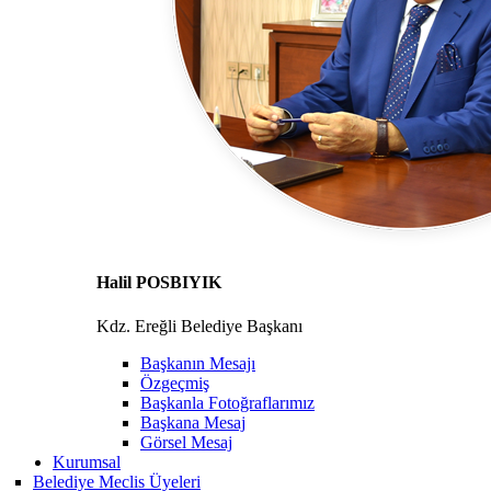
Halil POSBIYIK
Kdz. Ereğli Belediye Başkanı
Başkanın Mesajı
Özgeçmiş
Başkanla Fotoğraflarımız
Başkana Mesaj
Görsel Mesaj
Kurumsal
Belediye Meclis Üyeleri