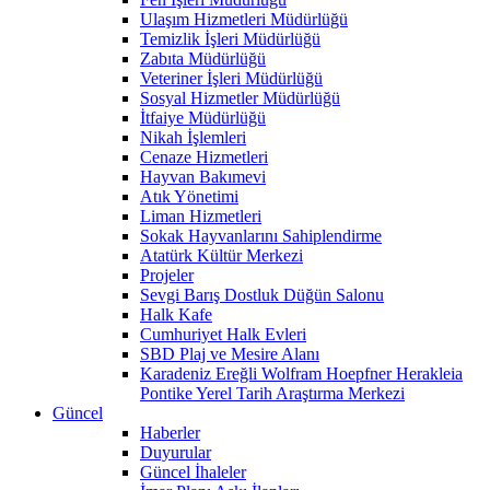
Ulaşım Hizmetleri Müdürlüğü
Temizlik İşleri Müdürlüğü
Zabıta Müdürlüğü
Veteriner İşleri Müdürlüğü
Sosyal Hizmetler Müdürlüğü
İtfaiye Müdürlüğü
Nikah İşlemleri
Cenaze Hizmetleri
Hayvan Bakımevi
Atık Yönetimi
Liman Hizmetleri
Sokak Hayvanlarını Sahiplendirme
Atatürk Kültür Merkezi
Projeler
Sevgi Barış Dostluk Düğün Salonu
Halk Kafe
Cumhuriyet Halk Evleri
SBD Plaj ve Mesire Alanı
Karadeniz Ereğli Wolfram Hoepfner Herakleia
Pontike Yerel Tarih Araştırma Merkezi
Güncel
Haberler
Duyurular
Güncel İhaleler