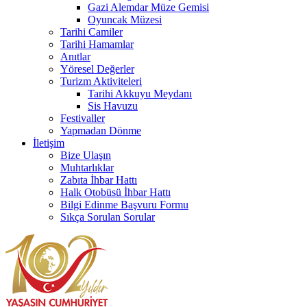
Gazi Alemdar Müze Gemisi
Oyuncak Müzesi
Tarihi Camiler
Tarihi Hamamlar
Anıtlar
Yöresel Değerler
Turizm Aktiviteleri
Tarihi Akkuyu Meydanı
Sis Havuzu
Festivaller
Yapmadan Dönme
İletişim
Bize Ulaşın
Muhtarlıklar
Zabıta İhbar Hattı
Halk Otobüsü İhbar Hattı
Bilgi Edinme Başvuru Formu
Sıkça Sorulan Sorular