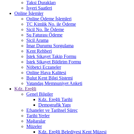
Taksi Durakları
İşyeri Saatleri
Online İşlemler
Online Ödeme İşlemleri
TC Kimlik No. ile Ödeme
Sicil No. İle Ödeme
Su Faturası Ödeme
Sicil Arama
İmar Durumu Sorgulama
Kent Rehberi
İstek Şikayet Takip Formu
İstek Şikayet Bildirim Formu
Nöbetçi Eczaneler
Online Hava Kalitesi
Bulut Kent Bilgi Sistemi
Vatandaş Memnuniyet Anketi
Kdz. Ereğli
Genel Bilgiler
Kdz. Ereğli Tarihi
Demografik Yapı
Efsaneler ve Tarihsel Süreç
Tarihi Yerler
Mağaralar
Müzeler
Kdz. Ereğli Belediyesi Kent Müzesi